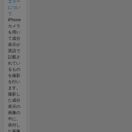
エラー
につい
て
iPhone
カメラ
を用い
て成分
表示が
英語で
記載さ
れてい
るもの
を撮影
を行い
ます。
撮影し
た成分
表示の
画像の
中に、
添付し
た画像