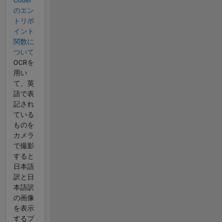
のエン
トリポ
イント
関数に
ついて
OCRを
用い
て、英
語で表
記され
ている
ものを
カメラ
で撮影
すると
日本語
訳と日
本語訳
の画像
を表示
するプ