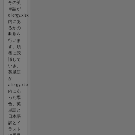
その英
単語が
allergy.xlsx
内にあ
るかの
判別を
行いま
す。順
番に認
識して
いき、
英単語
が
allergy.xlsx
内にあ
った場
合、英
単語と
日本語
訳とイ
ラスト