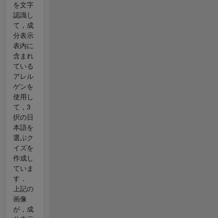
を文字
認識し
て，成
分表示
表内に
含まれ
ている
アレル
ゲンを
使用し
て，3
択の日
本語を
選ぶク
イズを
作成し
ていま
す．
上記の
画像
が，成