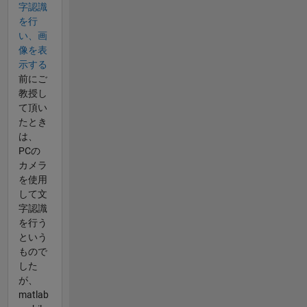
字認識
を​行
い、画
像を表
示する
前にご
教授し
て頂い
たとき
は、
PCの
カメラ
を使用
して文
字認識
を行う
という
もので
した
が、
matlab