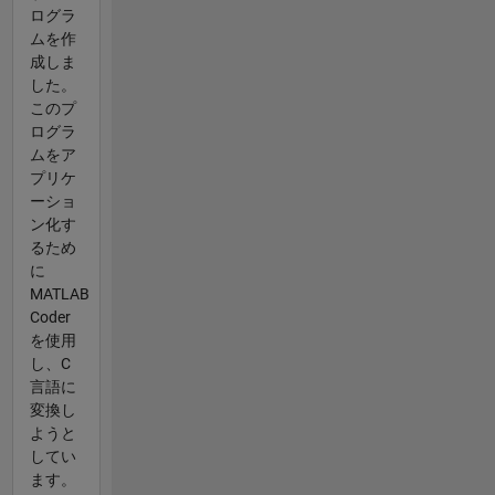
ログラ
ムを作
成しま
した。
このプ
ログラ
ムをア
プリケ
ーショ
ン化す
るため
に
MATLAB
Coder
を使用
し、C
言語に
変換し
ようと
してい
ます。