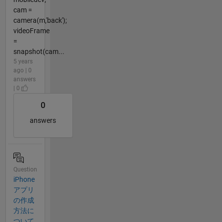
cam =
camera(m,'back');
videoFrame
=
snapshot(cam...
5 years
ago | 0
answers
| 0
0
answers
Question
iPhone
アプリ
の作成
方法に
ついて