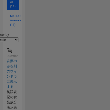
All
(11)
MATLAB
Answers
(11)
lter2
iew by
Question
言葉の
みを別
のウィ
ンドウ
に表示
する
英語表
記の食
品成分
表示表