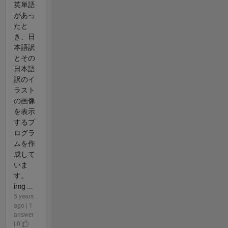
英単語
があっ
たと
き、日
本語訳
とその
日本語
訳のイ
ラスト
の画像
を表示
するプ
ログラ
ムを作
成して
いま
す。
img ...
5 years
ago | 1
answer
| 0