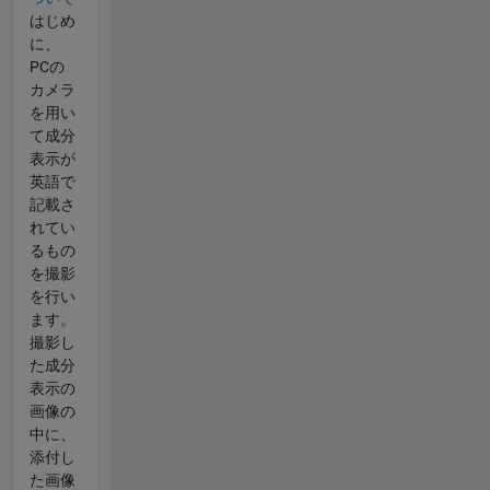
はじめ
に、
PCの
カメラ
を用い
て成分
表示が
英語で
記載さ
れてい
るもの
を撮影
を行い
ます。
撮影し
た成分
表示の
画像の
中に、
添付し
た画像