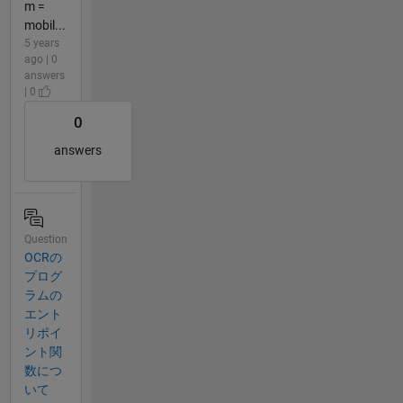
m =
mobil...
5 years
ago | 0
answers
| 0
0
answers
Question
OCRの
プログ
ラムの
エント
リポイ
ント関
数につ
いて