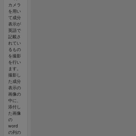
カメラ
を用い
て成分
表示が
英語で
記載さ
れてい
るもの
を撮影
を行い
ます。
撮影し
た成分
表示の
画像の
中に、
添付し
た画像
の
word
の列の