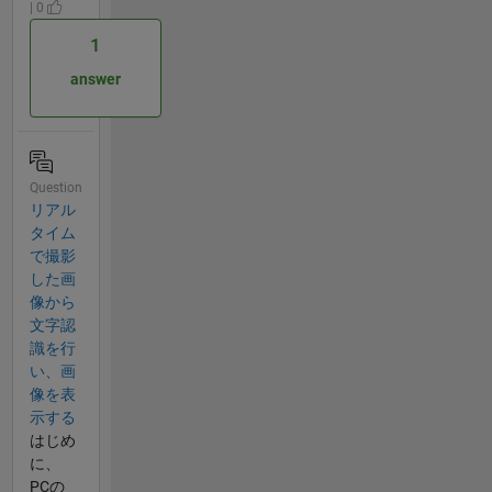
| 0
1
answer
Question
リアル
タイム
で撮影
した画
像から
文字認
識を行
い、画
像を表
示する
はじめ
に、
PCの