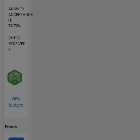
ANSWER
ACCEPTANCE
72.73%
VOTES
RECEIVED
0
View
badges
Feeds