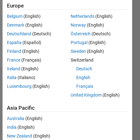
2021
Europe
Followers:
Belgium
(English)
Netherlands
(English)
0
Denmark
(English)
Norway
(English)
Following:
0
Deutschland
(Deutsch)
Österreich
(Deutsch)
España
(Español)
Portugal
(English)
Finland
(English)
Sweden
(English)
Follow
France
(Français)
Switzerland
Ireland
(English)
Deutsch
Italia
(Italiano)
English
Dashboard
Luxembourg
(English)
Français
Statistics
United Kingdom
(English)
M…
Asia Pacific
Australia
(English)
-2
-1
7
6
India
(English)
5
New Zealand
(English)
4