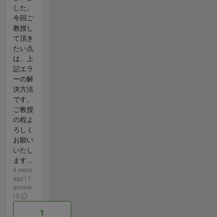
した。
今回ご
教授し
て頂き
たい点
は、上
記エラ
ーの解
決方法
です。
ご教授
の程よ
ろしく
お願い
いたし
ます...
4 years
ago | 1
answer
| 0
1