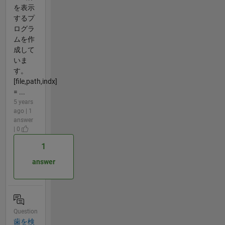
を表示
するプ
ログラ
ムを作
成して
いま
す。
[file,path,indx]
= ...
5 years
ago | 1
answer
| 0
1
answer
Question
歯を検