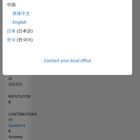
CONTRIBUTIONS
中国
L
3
简体中文
2
English
1
日本
(日本語)
0
05/21
12/21
07/22
02/23
09/23
04/24
11/24
06/25
01/26
08/26
01/22
09/22
05/23
01/24
09/24
05/25
02/22
11/22
08/23
05/24
02/25
11/25
L
한국
(한국어)
TIMELINE
Contact your local office
RANK
301,205
of
302,025
REPUTATION
0
CONTRIBUTIONS
11
Questions
0
Answers