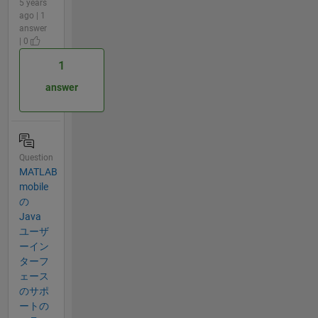
5 years
ago | 1
answer
| 0
1
answer
Question
MATLAB
mobile
の
Java
ユーザ
ーイン
ターフ
ェース
のサポ
ートの