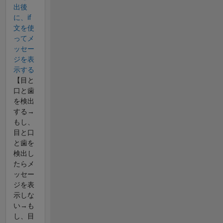
出後
に、if
文を使
ってメ
ッセー
ジを表
示する
【目と
口と歯
を検出
する→
もし、
目と口
と歯を
検出し
たらメ
ッセー
ジを表
示しな
い→も
し、目