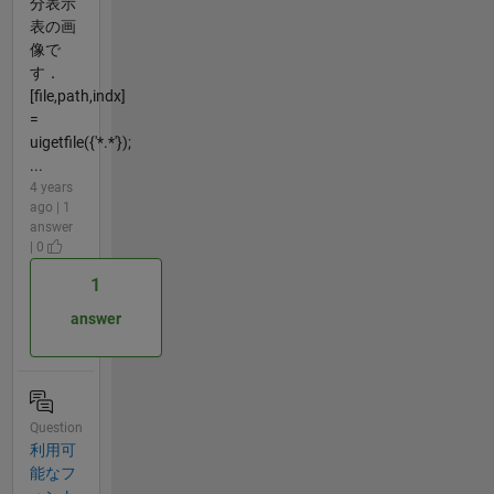
分表示
表の画
像で
す．
[file,path,indx]
=
uigetfile({'*.*'});
...
4 years
ago | 1
answer
| 0
1
answer
Question
利用可
能なフ