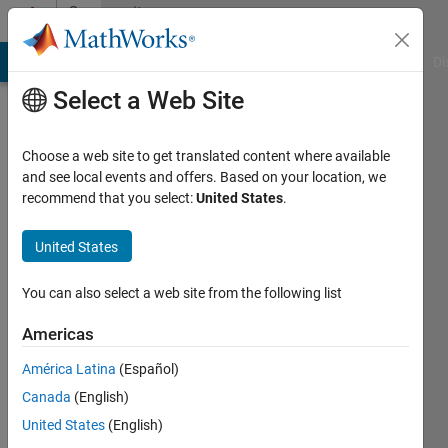
Skip to content
Community
Profile
MATLAB Answers
File Exchange
Cody
AI Chat Playground
Di
Select a Web Site
Choose a web site to get translated content where available
and see local events and offers. Based on your location, we
recommend that you select:
United States
.
竣
齊
United States
藤
You can also select a web site from the following list
Last
Americas
seen: 4
years
América Latina
(Español)
ago
Canada
(English)
|
Active
United States
(English)
since