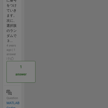
に番号
をつけ
ていき
ます。
次に、
選択肢
のラン
ダムで
３...
4 years
ago | 1
answer
| 0
1
answer
Question
MATLAB
Coder