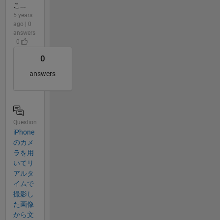
こ...
5 years
ago | 0
answers
| 0
0
answers
Question
iPhone
のカメ
ラを用
いてリ
アルタ
イムで
撮影し​
た画像
から文