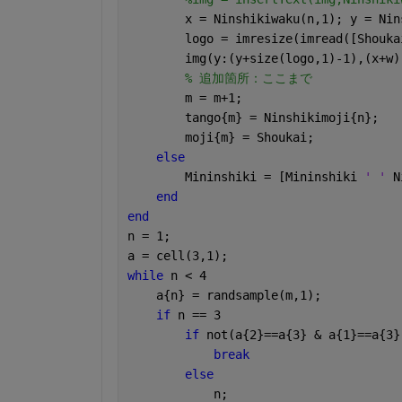
        x = Ninshikiwaku(n,1); y = Nin
        logo = imresize(imread([Shouka
        img(y:(y+size(logo,1)-1),(x+w)
% 追加箇所：ここまで
        m = m+1;
        tango{m} = Ninshikimoji{n};
        moji{m} = Shoukai;
else
        Mininshiki = [Mininshiki 
' ' 
N
end
end
n = 1;
a = cell(3,1);
while 
n < 4
    a{n} = randsample(m,1);
if 
n == 3
if 
not(a{2}==a{3} & a{1}==a{3}
break
else
            n;