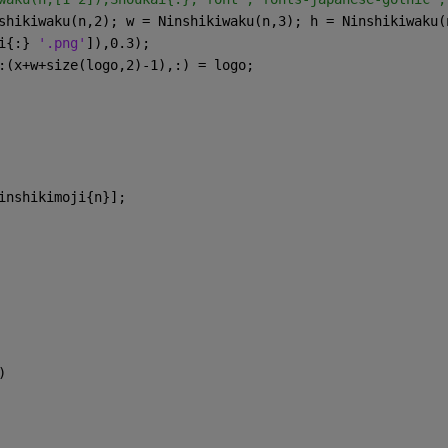
shikiwaku(n,2); w = Ninshikiwaku(n,3); h = Ninshikiwaku(
i{:} 
'.png'
]),0.3);
:(x+w+size(logo,2)-1),:) = logo;
inshikimoji{n}];
)