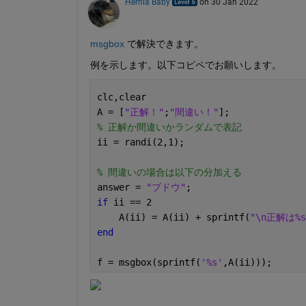
Hernia Baby
on 30 Jan 2022
msgbox
 で解決できます。
例を示します。以下コピペでお願いします。
clc,clear
A = [
"正解！"
;
"間違い！"
];
% 正解か間違いかランダムで表記
ii = randi(2,1);
% 間違いの場合は以下の分加える
answer = 
"ブドウ"
;
if 
ii == 2
    A(ii) = A(ii) + sprintf(
"\n正解は%
end
f = msgbox(sprintf(
'%s'
,A(ii)));