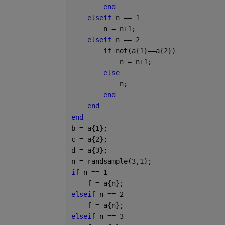
end
elseif 
n == 1
        n = n+1;
elseif 
n == 2
if 
not(a{1}==a{2})
            n = n+1;
else
            n;
end
end
end
b = a{1};
c = a{2};
d = a{3};
n = randsample(3,1);
if 
n == 1
    f = a{n};
elseif 
n == 2
    f = a{n};
elseif 
n == 3