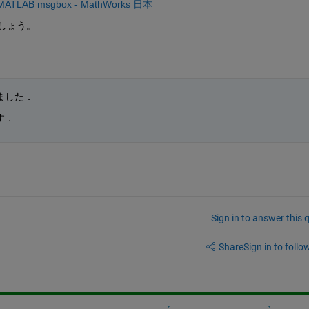
B msgbox - MathWorks 日本
しょう。
ました．
す．
Sign in to answer this 
Share
Sign in to follow