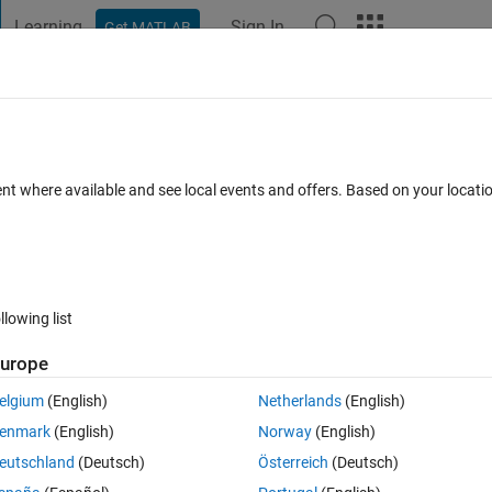
Learning
Sign In
Get MATLAB
t Playground
Discussions
Contests
Blogs
Post
More
 FAQs
More
表示する
ent where available and see local events and offers. Based on your locat
ccepted
Updated 31 Jan 2022
2 Views (30 days)
llowing list
urope
0 votes
Open in MATLAB Online
elgium
(English)
Netherlands
(English)
enmark
(English)
Norway
(English)
eutschland
(Deutsch)
Österreich
(Deutsch)
表示表内に含まれているアレルゲンを使用して，3択の日本語を選ぶクイ