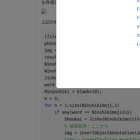
E
を作成しています．
F
F
上記の画像が，成分表示表の画像です．
I
I
[file,path,indx] = uigetfile({
'*.*'
});
photo = fullfile(path,file);
L
img = imread(photo);
results = ocr(img);
Ninshikimoji = lower(results.Words);
Ninshikiwaku = results.WordBoundingBox
Jisho = readtable(
'allergy1.xlsx'
,
'Rea
word = categorical(Jisho.word);
Mininshiki = blanks(0);
m = 0;
for 
n = 1:size(Ninshikimoji,1)
if 
any(word == Ninshikimoji{n})
        Shoukai = Jisho{Ninshikimoji{n
% 追加箇所：ここから
        img = insertObjectAnnotation(i
%img = insertText(img,Ninshiki