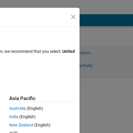
ion, we recommend that you select:
United
Sign in to answer this question.
Share
Sign in to follow activity
Asked:
Asia Pacific
竣 齊藤
Australia
(English)
on 30 Jan 2022
India
(English)
Commented:
New Zealand
(English)
ズ
竣 齊藤