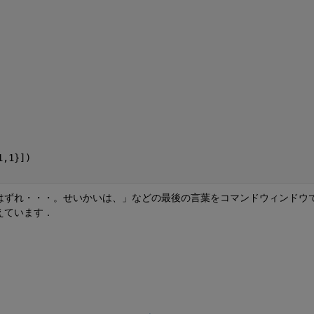
1,1}])
はずれ・・・。せいかいは、」などの最後の言葉をコマンドウィンドウ
えています．