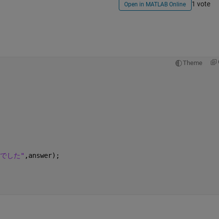
1 vote
Open in MATLAB Online
Theme
sでした"
,answer);