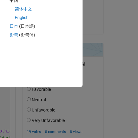
中国
on 31 Jan 2022
简体中文
Accepted:
English
Hernia Baby
日本
(日本語)
Copy
한국
(한국어)
othic Bold'
);
'AnchorPoint','LeftBottom');