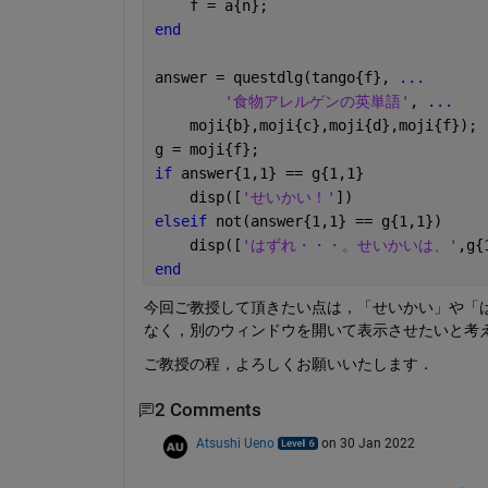
    f = a{n};
end
answer = questdlg(tango{f}, 
...
'食物アレルゲンの英単語'
, 
...
    moji{b},moji{c},moji{d},moji{f});
g = moji{f};        
if 
answer{1,1} == g{1,1}
    disp([
'せいかい！'
])
elseif 
not(answer{1,1} == g{1,1})
    disp([
'はずれ・・・。せいかいは、'
,g{
end
今回ご教授して頂きたい点は，「せいかい」や「
なく，別のウィンドウを開いて表示させたいと考
ご教授の程，よろしくお願いいたします．
2 Comments
Atsushi Ueno
on 30 Jan 2022