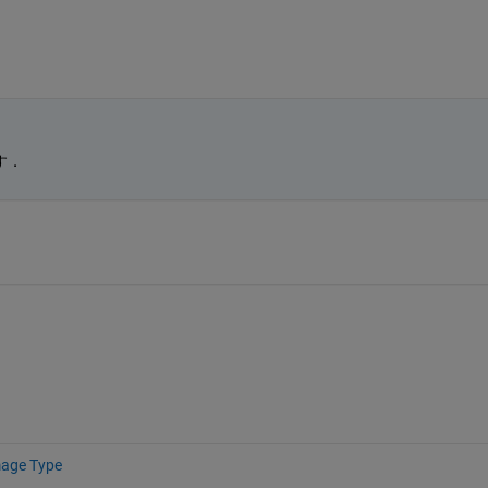
す．
mage Type