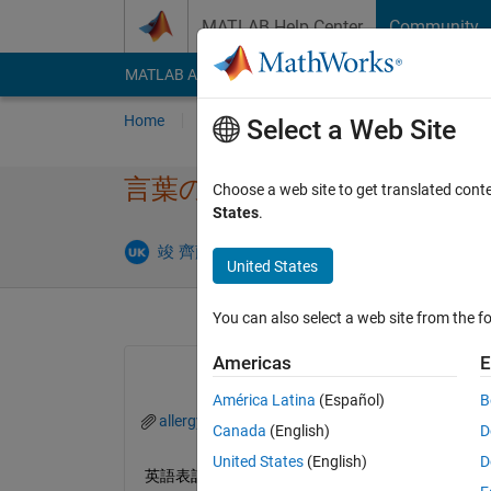
Skip to content
MATLAB Help Center
Community
MATLAB Answers
File Exchange
Cody
AI Cha
Home
Ask
Answer
Browse
MATLAB
Select a Web Site
言葉のみを別のウィンドウに
Choose a web site to get translated cont
States
.
Answer A
竣 齊藤
30 Jan 2022
1 Answer
United States
You can also select a web site from the fo
Americas
E
América Latina
(Español)
B
allergy1.xlsx
Canada
(English)
D
United States
(English)
D
英語表記の食品成分表示表を文字認識して，成分