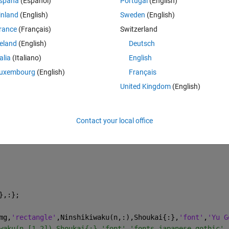
spaña
(Español)
Portugal
(English)
inland
(English)
Sweden
(English)
rance
(Français)
Switzerland
reland
(English)
Deutsch
Theme
talia
(Italiano)
English
uxembourg
(English)
Français
United Kingdom
(English)
es;
Contact your local office
dRowNames'
,true);
},:};
mg,
'rectangle'
,Ninshikiwaku(n,:),Shoukai{:},
'font'
,
'Yu G
waku(n,[1 2]),Shoukai{:},'font','fonts-japanese-gothic',