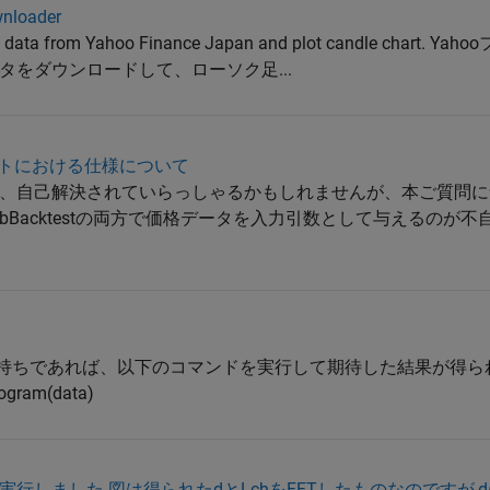
nloader
file data from Yahoo Finance Japan and plot candle chart
をダウンロードして、ローソク足...
ックテストにおける仕様について
、自己解決されていらっしゃるかもしれませんが、本ご質問に
およびrebBacktestの両方で価格データを入力引数として与えるの
Toolboxをお持ちであれば、以下のコマンドを実行して期待した結果が得ら
dogram(data)
行しました.図は得られたdとLchをFFTしたものなのですが,