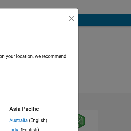
d on your location, we recommend
Asia Pacific
Australia
(English)
India
(English)