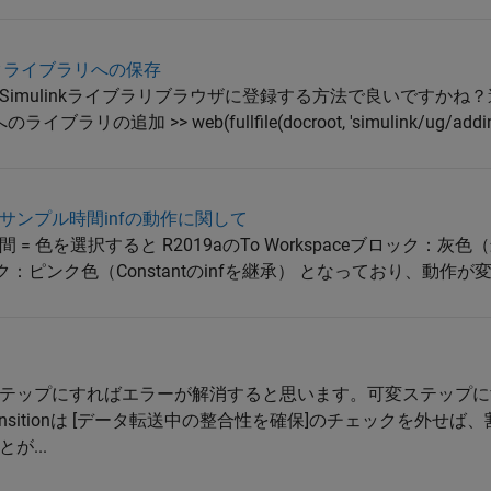
ックライブラリへの保存
imulinkライブラリブラウザに登録する方法で良いですかね
追加 >> web(fullfile(docroot, 'simulink/ug/adding-
れるサンプル時間infの動作に関して
 = 色を選択すると R2019aのTo Workspaceブロック：灰
ブロック：ピンク色（Constantのinfを継承） となっており、動作が変
テップにすればエラーが解消すると思います。可変ステップに
ransitionは [データ転送中の整合性を確保]のチェックを外せ
が...