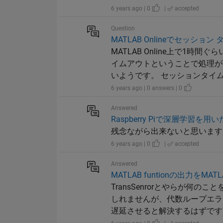
6 years ago | 0
|
accepted
Question
MATLAB Onlineでセッ
MATLAB Online上で1
イムアウトということで処理が
いようです。 セッションタイムア
6 years ago | 0 answers | 0
Answered
Raspberry Piで深層学習
残念ながら出来ないと思います。 M
6 years ago | 0
|
accepted
Answered
MATLAB funtionの出力をMAT
TransSenrorとやらが
しれませんが、代数ループエラ
遅延させると解決するはずです。