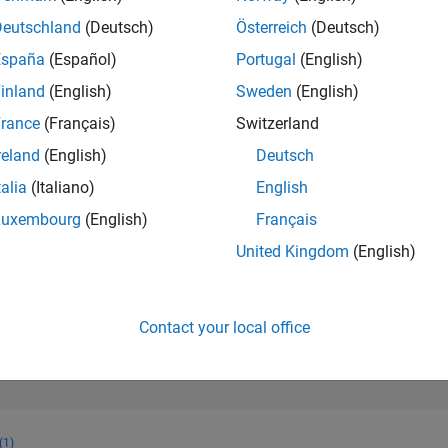
315
of 302,031
Deutschland
(Deutsch)
Österreich
(Deutsch)
España
(Español)
Portugal
(English)
REPUTATION
271
inland
(English)
Sweden
(English)
rance
(Français)
Switzerland
CONTRIBUTIO
10
Questions
reland
(English)
Deutsch
72
Answers
talia
(Italiano)
English
ANSWER
Luxembourg
(English)
Français
ACCEPTANC
70.0%
05/21
L
02/22
11/22
08/23
05/24
02/25
11/25
08/26
United Kingdom
(English)
TIMELINE
VOTES RECEI
41
Contact your local office
(1)