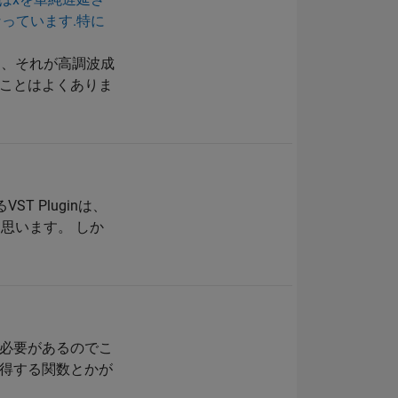
っています.特に
し、それが高調波成
ることはよくありま
T Pluginは、
と思います。 しか
必要があるのでこ
を取得する関数とかが