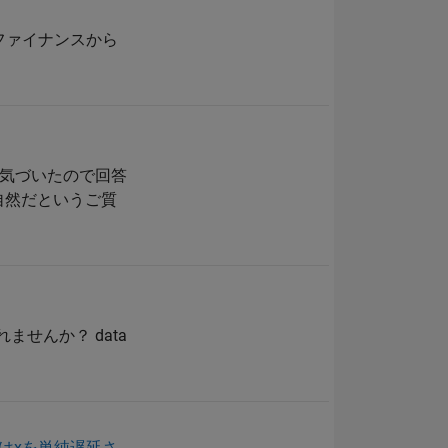
. Yahooファイナンスから
気づいたので回答
が不自然だというご質
れませんか？ data
dはxを単純遅延さ