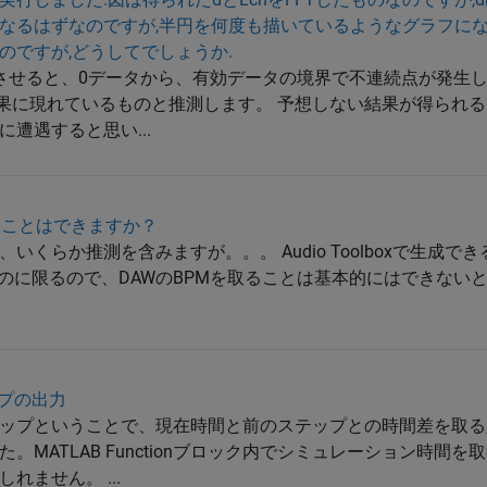
なるはずなのですが,半円を何度も描いているようなグラフにな
のですが,どうしてでしょうか.
させると、0データから、有効データの境界で不連続点が発生
結果に現れているものと推測します。 予想しない結果が得られ
遭遇すると思い...
ることはできますか？
らか推測を含みますが。。。 Audio Toolboxで生成できるVS
ものに限るので、DAWのBPMを取ることは基本的にはできない
ップの出力
ップということで、現在時間と前のステップとの時間差を取る
MATLAB Functionブロック内でシミュレーション時間
ません。 ...