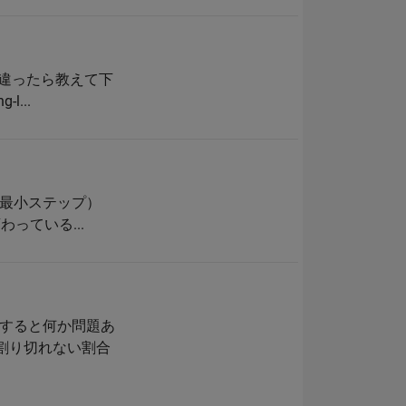
？違ったら教えて下
l...
色（最小ステップ）
わっている...
すると何か問題あ
ば、割り切れない割合