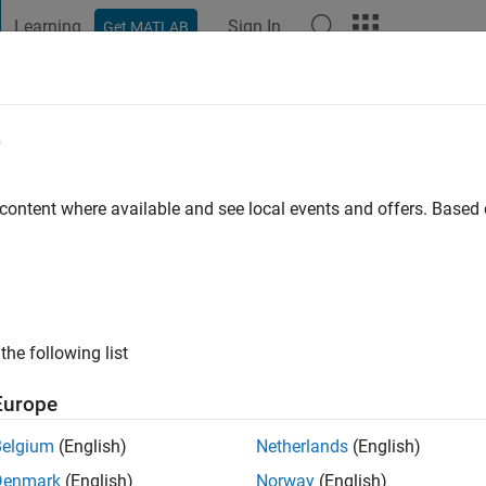
Learning
Sign In
Get MATLAB
t Playground
Discussions
Contests
Blogs
Post
More
e
s ago
|
Active since 2016
 content where available and see local events and offers. Base
ng:
0
the following list
Europe
Belgium
(English)
Netherlands
(English)
RANK
Denmark
(English)
Norway
(English)