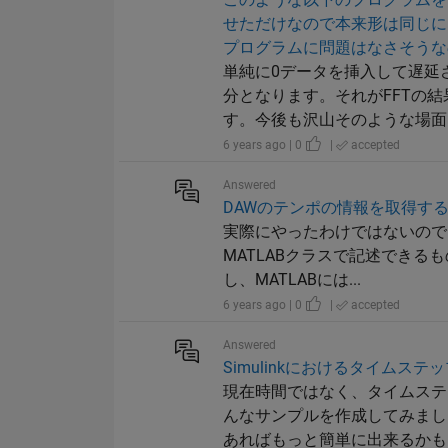
せただけなので本来形は同じに
プログラムに問題はなさそうな
単純に0データを挿入して遅延
分となります。それがFFTの
す。今後も沢山そのような場面に
6 years ago | 0
|
accepted
Answered
DAWのテンポの情報を取得す
実際にやったわけではないので、いく
MATLABクラスで記述できる
し、MATLABには...
6 years ago | 0
|
accepted
Answered
Simulinkにおけるタイムステ
現在時間ではなく、タイムステ
んなサンプルを作成してみました。
あればもっと簡単に出来るかもしれ