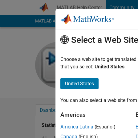
Skip to content
MATLAB Help Center
Community
MATLAB Answers
File Exchange
Cody
AI Cha
Select a Web Sit
Shoumei
Last seen: 11 month
Choose a web site to get translated
Followers:
0
Followi
that you select:
United States
.
Follow
United States
You can also select a web site from 
Dashboard
Badges
Endorsements
Americas
Statistics
América Latina
(Español)
Canada
(English)
MATLAB Answers
File Exchange
All