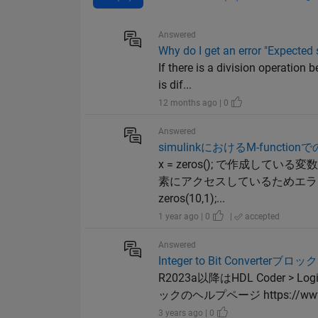
Answered
Why do I get an error "Expected
If there is a division operation b
is dif...
12 months ago | 0
Answered
simulinkにおけるM-functi
x = zeros(); で作成
素にアクセスしているためエラ
zeros(10,1);...
1 year ago | 0
|
accepted
Answered
Integer to Bit Conver
R2023a以降はHDL Coder > Log
ックのヘルプページ https://www.m
3 years ago | 0