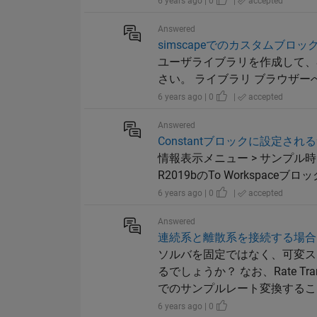
6 years ago | 0
|
accepted
Answered
simscapeでのカスタムブロ
ユーザライブラリを作成して、S
さい。 ライブラリ ブラウザーへのライブラリの
6 years ago | 0
|
accepted
Answered
Constantブロックに設定さ
情報表示メニュー > サンプル時間
R2019bのTo Workspace
6 years ago | 0
|
accepted
Answered
連続系と離散系を接続する場合
ソルバを固定ではなく、可変ス
るでしょうか？ なお、Rate T
でのサンプルレート変換すること
6 years ago | 0