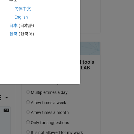
中国
on 10 Dec 2019
简体中文
の
Accepted:
English
Tomoya Wakasa
日本
(日本語)
한국
(한국어)