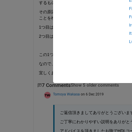
E
するものの出力に合わせ点滅はしません。
F
その原因として、書き出したHDLにLEDの制御
F
ことを検討しています。
I
1つ目は、SimulinkにてLEDブロックを配置し
I
2つ目は、HDLを自ら書く方法
L
この1つ目の方法が可能であれば、検証などの時
なので、もし1つ目の方法が可能でありましたら
宜しくお願い申し上げます。
7 Comments
Show 5 older comments
Tomoya Wakasa
on 6 Dec 2019
ご返信頂きましてありがとうございま
ご丁寧にわかりやすい説明をありがと
アドバイスを頂きましたお陰でHDLコ