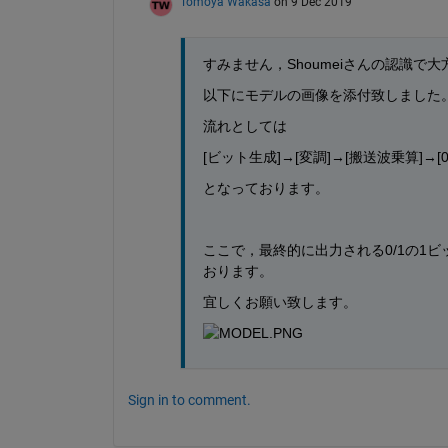
Tomoya Wakasa
on 9 Dec 2019
すみません，Shoumeiさんの認識で
以下にモデルの画像を添付致しました
流れとしては
[ビット生成]→[変調]→[搬送波乗算]→[
となっております。
ここで，最終的に出力される0/1の1ビ
おります。
宜しくお願い致します。
Sign in to comment.