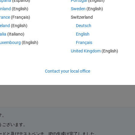
spaña
(Español)
Portugal
(English)
inland
(English)
Sweden
(English)
コードが含まれていないためだと考えているのですが、この対策として2つ
rance
(Français)
Switzerland
reland
(English)
Deutsch
HDLコード書き出しと共に制御コードを生成する方法
talia
(Italiano)
English
uxembourg
(English)
Français
United Kingdom
(English)
間を大幅に削減できると思っています。
その方法を具体的にお教えいただきたいと思います。
Contact your local office
す。
うございます。
ードと及びテストベンチ、IPの生成は完了しました。