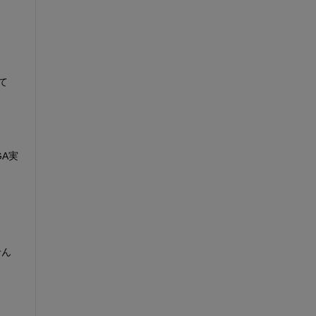
えて
A実
。
せん