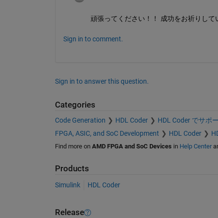
頑張ってください！！ 成功をお祈りして
Sign in to comment.
Sign in to answer this question.
Categories
Code Generation
HDL Coder
HDL Coder で
FPGA, ASIC, and SoC Development
HDL Coder
H
Find more on
AMD FPGA and SoC Devices
in
Help Center
a
Products
Simulink
HDL Coder
Release