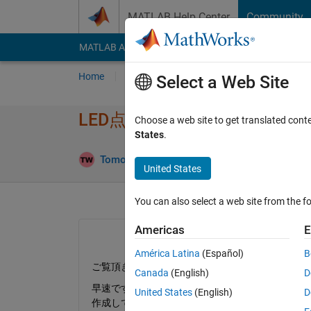
Skip to content
MATLAB Help Center
Community
MATLAB Answers
File Exchange
Cody
AI Cha
Home
Ask
Answer
Browse
MATLAB
Select a Web Site
LED点滅モデルのH​DLコード
Choose a web site to get translated cont
States
.
Tomoya Wakasa
4 Dec 2019
2 Answers
United States
You can also select a web site from the fo
Americas
E
América Latina
(Español)
B
ご覧頂きましてありがとうございます。
Canada
(English)
D
早速ですが、現在simulinkで作成したモデルをH
United States
(English)
D
作成していたモデルのHDLコード化及びFPGA