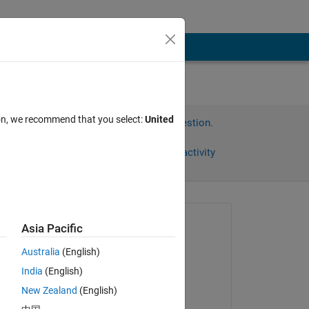
ion, we recommend that you select:
United
Sign in to answer this question.
Share
Sign in to follow activity
omments
Asked:
Asia Pacific
Tomoya Wakasa
Australia
(English)
on 4 Dec 2019
India
(English)
Commented:
前まで
New Zealand
(English)
灯は
Shoumei