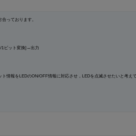
大方合っております。
。
0/1ビット変換]→出力
ット情報をLEDのON/OFF情報に対応させ，LEDを点滅させたいと考え