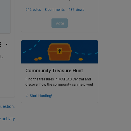
でし
Community Treasure Hunt
Find the treasures in MATLAB Central and
discover how the community can help you!
Start Hunting!
question.
 activity