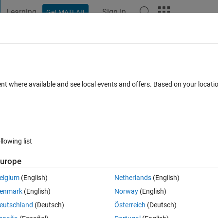
Learning
Sign In
Get MATLAB
t Playground
Discussions
Contests
Blogs
Post
More
 FAQs
More
化及びFP​GA書き込みに関して
ent where available and see local events and offers. Based on your locat
Answer Accepted
Updated 10 Dec 2019
10 Views (30 days)
llowing list
Show older c
urope
0 votes
elgium
(English)
Netherlands
(English)
enmark
(English)
Norway
(English)
DL Coderで書き出し最終的にFPGAへ書き込みたいと思っています。以
eutschland
(Deutsch)
Österreich
(Deutsch)
への書き込みはできたのですが、出力をボードのLEDピンへ変更しても点