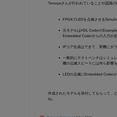
Tomoyaさんが行われていることや認識
FPGAでLEDを点滅させるSimu
元モデルはHDL CoderのExamp
Embedded Coderからの入
IPコア生成はできて、実機にダ
一般的にテストベンチはシミュレ
機の点滅スピードには何ら影響
LEDの点滅にEmbedded Co
作成されたモデルを添付してもらって、
ね。