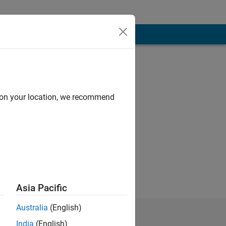
d on your location, we recommend
Asia Pacific
Australia
(English)
India
(English)