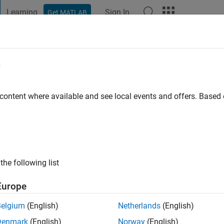
Learning
Sign In
Get MATLAB
t Playground
Discussions
Contests
Blogs
Post
More
e
hashi
 content where available and see local events and offers. Base
o
|
Active since 2016
ng:
0
ge
the following list
 Japan.
Europe
Belgium
(English)
Netherlands
(English)
Denmark
(English)
Norway
(English)