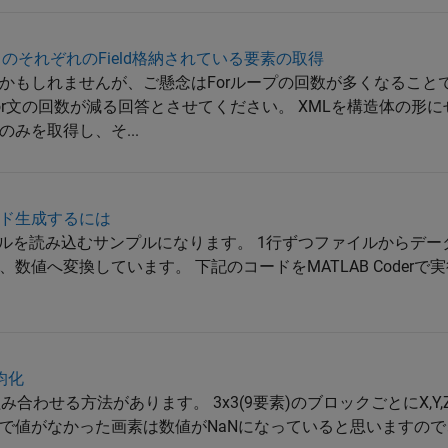
の中のそれぞれのField格納されている要素の取得
かもしれませんが、ご懸念はForループの回数が多くなること
r文の回数が減る回答とさせてください。 XMLを構造体の形に
みを取得し、そ...
でコード生成するには
CSVファイルを読み込むサンプルになります。 1行ずつファイルから
数値へ変換しています。 下記のコードをMATLAB Coderで
均化
関数を組み合わせる方法があります。 3x3(9要素)のブロックごとにX,
で値がなかった画素は数値がNaNになっていると思いますの