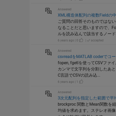
Answered
XML構造体配列の複数Field
ご質問の回答そのものではない
なることだと思いますので、Fo
ルを読み込んで該当するノードの
6 years ago | 0
|
accepted
Answered
csvreadをMATLAB coder
fopen, fgetlを使って
カンマで文字列を分割したあと、
C言語でCSVの読み込...
6 years ago | 1
Answered
3次元配列を指定した範囲で平
brockproc 関数とMean
均値を求めます。ステレオ画像