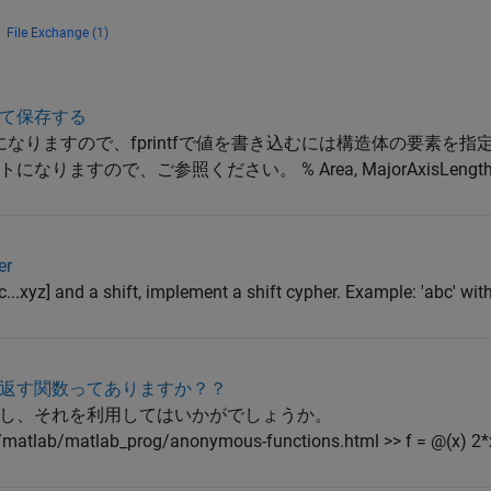
File Exchange (1)
て保存する
構造体になりますので、fprintfで値を書き込むには構造体の要素を指
ので、ご参照ください。 % Area, MajorAxisLength, Cen
er
bc...xyz] and a shift, implement a shift cypher. Example: 'abc' with 
返す関数ってありますか？？
し、それを利用してはいかがでしょうか。
matlab/matlab_prog/anonymous-functions.html >> f = @(x) 2*x;