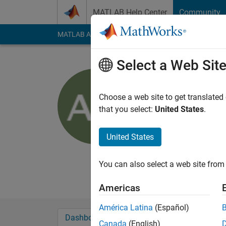
Skip to content
MATLAB Help Center
Community
MATLAB Answers
File Exchange
Cody
AI Cha
Select a Web Sit
Atsushi O
Choose a web site to get translated
MathWorks
that you select:
United States
.
Last seen: 4 days ag
Followers:
0
Followi
United States
Follow
Messa
You can also select a web site from 
I'm pilot engineer in
Americas
América Latina
(Español)
Dashboard
Badges
Endorsements
Canada
(English)