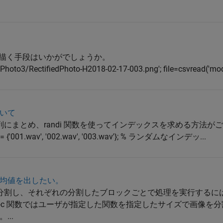
を描く手段はいかがでしょうか。
oto3/RectifiedPhoto-H2018-02-17-003.png'; file=csvread('modi
いて
にまとめ、randi 関数を使ってインデックスを求める方法がご
001.wav', '002.wav', '003.wav'}; % ランダムなインデッ...
均値を出したい。
割し、それぞれの分割したブロックごとで処理を実行するには bro
kproc 関数ではユーザが指定した関数を指定したサイズで画像を
..