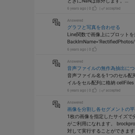
ときにNaNは除外します。...
6 years ago | 0
|
accepted
Answered
グラフと写真を合わせる
Line関数で画像上にプロット
BackImName='RectifiedPhotos/Ph
6 years ago | 0
Answered
音声ファイルの無作為抽出につ
音声ファイル名を1つのセル配列
イルをセル配列に格納 cellFiles = {'
6 years ago | 0
|
accepted
Answered
画像を分割し各セグメントの平
1枚の画像を指定したサイズで分
がご利用になれます。 broc
対して実行することができます。.