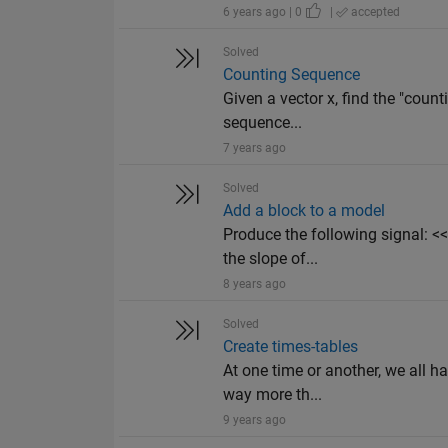
6 years ago | 0
|
accepted
Solved
Counting Sequence
Given a vector x, find the "coun
sequence...
7 years ago
Solved
Add a block to a model
Produce the following signal: 
the slope of...
8 years ago
Solved
Create times-tables
At one time or another, we all h
way more th...
9 years ago