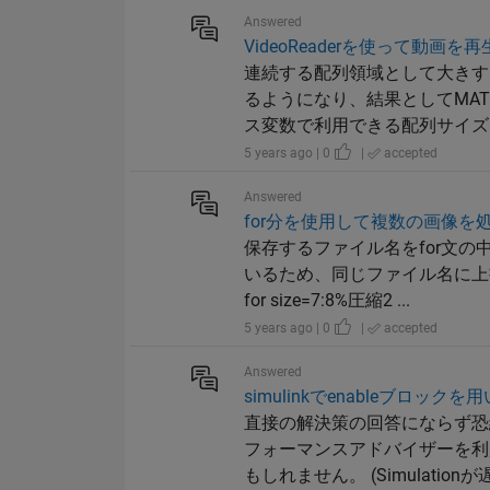
Answered
VideoReaderを使って動
連続する配列領域として大きす
るようになり、結果としてMA
ス変数で利用できる配列サイズは
5 years ago | 0
|
accepted
Answered
for分を使用して複数の画像を
保存するファイル名をfor文の中
いるため、同じファイル名に上
for size=7:8%圧縮2 ...
5 years ago | 0
|
accepted
Answered
simulinkでenableブロ
直接の解決策の回答にならず恐縮
フォーマンスアドバイザーを利
もしれません。 (Simulationが遅