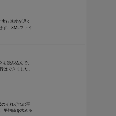
で実行速度が遅く
せず、XMLファイ
データを読み込んで、
実行はできました。
Y,Zのそれぞれの平
で、平均値を求める