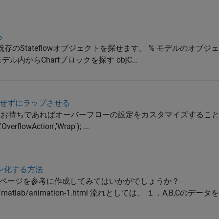
る
ソッドで既存のStateflowオブジェクトを探せます。 % モデルのオブジェ
'); % モデル内からChartブロックを探す objC...
せずにラップさせる
r Toolbox をお持ちであればオーバーフローの設定をカスタマイズするこ
OverflowAction','Wrap'); ...
ン化する方法
ページを参考に作成してみてはいかがでしょうか？
m/help/matlab/animation-1.html 流れとしては、 １．A,B,