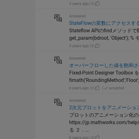
5 years ago | 0
Answered
StateFlowの変数にアクセスす
Stateflow APIのfindメ
get_param(bdroot, 'Object
5 years ago | 0
Answered
オーバーフローした値を飽和さ
Fixed-Point Designe
fimath('RoundingMethod','Floor','
6 years ago | 0
|
accepted
Answered
2次元プロットをアニメーショ
プロットのアニメーション化の
https://jp.mathworks.co
る ２．...
6 years ago | 0