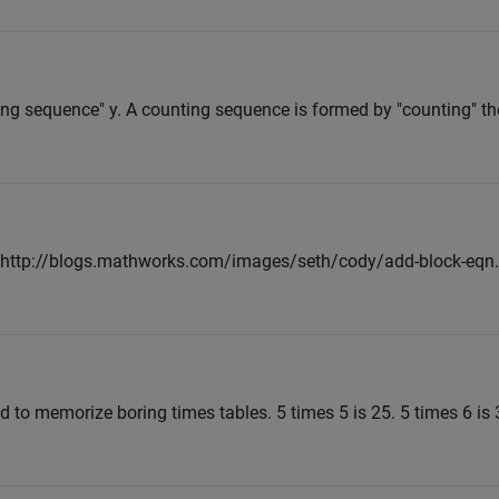
ting sequence" y. A counting sequence is formed by "counting" the
<<http://blogs.mathworks.com/images/seth/cody/add-block-eqn.p
ad to memorize boring times tables. 5 times 5 is 25. 5 times 6 is 