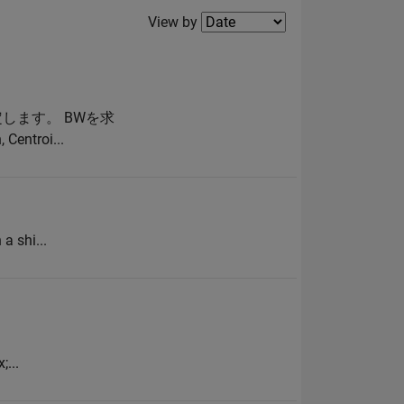
Filter2
View by
定します。 BWを求
troi...
a shi...
...