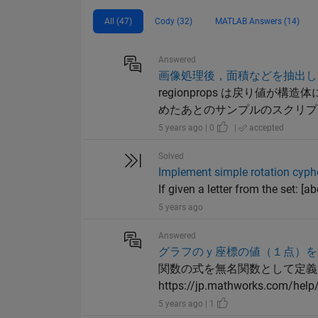
All (47)
Cody (32)
MATLAB Answers (14)
Answered
画像処理後，面積などを抽出し
regionprops は戻り値が
めたあとのサンプルのスクリプトになります
5 years ago | 0
|
accepted
Solved
Implement simple rotation cyph
If given a letter from the set: [a
5 years ago
Answered
グラフのｙ座標の値（１点）を
関数の式を無名関数として定義
https://jp.mathworks.com/help/
5 years ago | 1