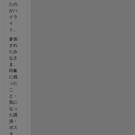
たの
がハ
イラ
イ
ト。
参加
され
たみ
なさ
ま、
印象
に残
った
こ
と・
気に
なっ
た講
演・
ポス
タ