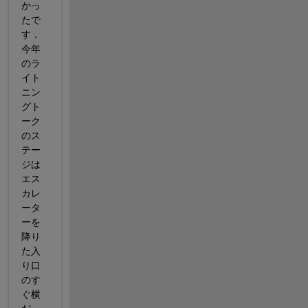
かっ
たで
す．
今年
のラ
イト
ニン
グト
ーク
のス
テー
ジは
エス
カレ
ータ
ーを
降り
た入
り口
のす
ぐ横