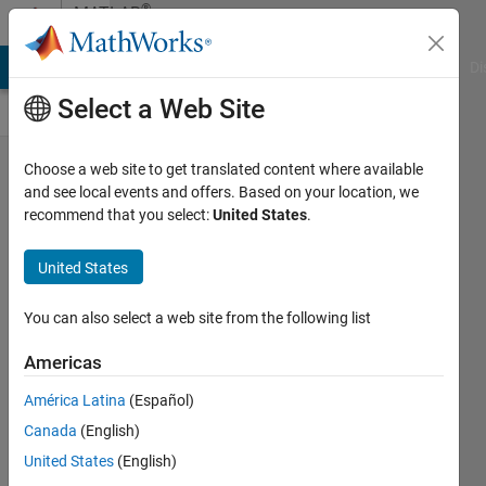
Skip to content
®
MATLAB
Central
MATLAB Answers
File Exchange
Cody
AI Chat Playground
Di
Select a Web Site
MATLAB
Choose a web site to get translated content where available
and see local events and offers. Based on your location, we
EXPO
recommend that you select:
United States
.
Japan
2025!!
United States
michio
You can also select a web site from the following list
30 May
2025
Americas
389
América Latina
(Español)
Views
Canada
(English)
6
Comments
United States
(English)