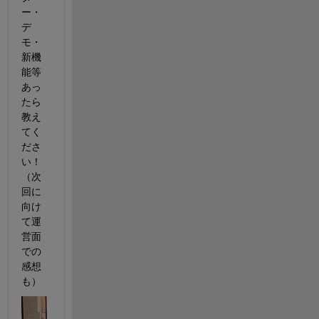
ー・
デ
モ・
新機
能等
あっ
たら
教え
てく
ださ
い！
（次
回に
向け
て運
営面
での
感想
も）