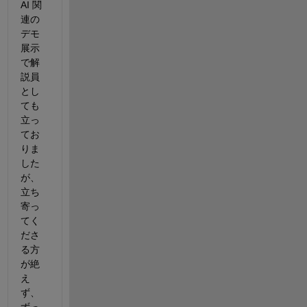
AI 関
連の
デモ
展示
で解
説員
とし
ても
立っ
てお
りま
した
が、
立ち
寄っ
てく
ださ
る方
が絶
え
ず、
ずっ