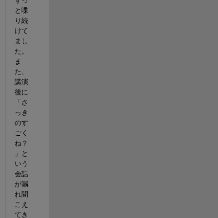
と喋
り続
けて
まし
た。
ま
た、
講演
後に
「さ
っき
のす
ごく
ね？
」と
いう
会話
が漏
れ聞
こえ
てき