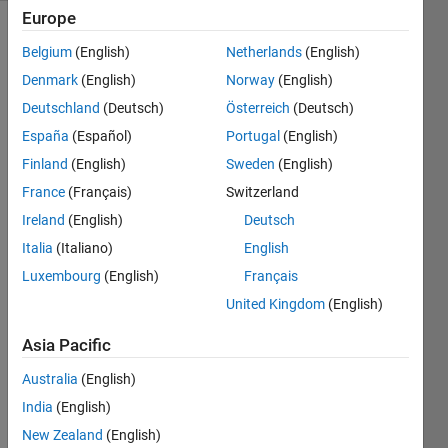
Europe
Explore
>
Belgium
(English)
Netherlands
(English)
日本語
Denmark
(English)
Norway
(English)
Follow
Deutschland
(Deutsch)
Österreich
(Deutsch)
Channel
España
(Español)
Portugal
(English)
Finland
(English)
Sweden
(English)
昨日 
France
(Français)
Switzerland
5/29 
Ireland
(English)
Deutsch
にお
Italia
(Italiano)
English
台場
で 
Luxembourg
(English)
Français
MAT
United Kingdom
(English)
LAB 
EXP
Asia Pacific
O が
開催
Australia
(English)
され
India
(English)
まし
New Zealand
(English)
た。