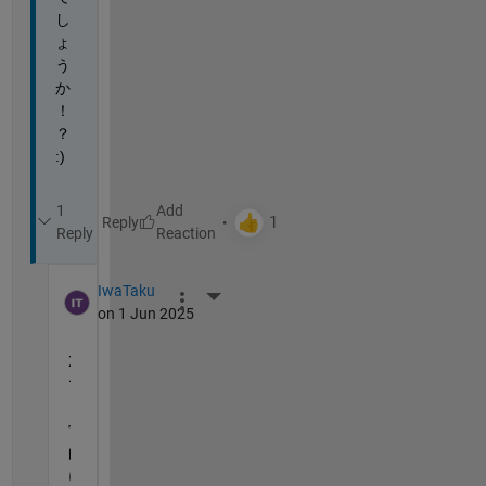
し
ょ
う
か
！
？ 
:)
1
Reply
Reply
IwaTaku
More Actions
on 1 Jun 2025
X
で
日
常
的
に