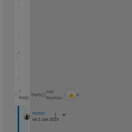
が
り
ま
し
た
。
(
^
-
^
)
1
Reply
Reply
michio
More Actions
on 2 Jun 2025