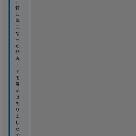
。
特
に
気
に
な
っ
た
発
表
・
デ
モ
展
示
は
あ
り
ま
し
た
で