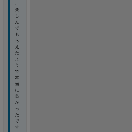
、
楽
し
ん
で
も
ら
え
た
よ
う
で
本
当
に
良
か
っ
た
で
す