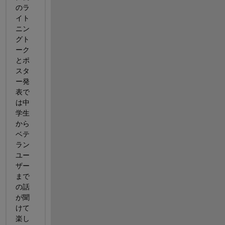
のラ
イト
ニン
グト
ーク
とポ
スタ
ー発
表で
は中
学生
から
ベテ
ラン
ユー
ザー
まで
の話
が聞
けて
楽し