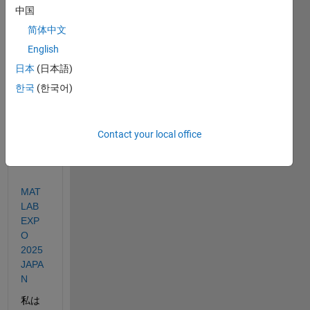
ご参
中国
加く
简体中文
ださ
English
った
方々
日本
(日本語)
あり
한국
(한국어)
がと
うご
ざい
Contact your local office
まし
た！
MAT
LAB 
EXP
O 
2025 
JAPA
N
私は 