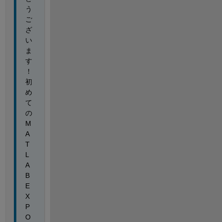
う
ご
ざ
い
ま
す
！
初
め
て
の
M
A
T
L
A
B 
E
X
P
O