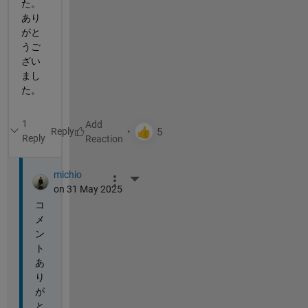
た。
あり
がと
うご
ざい
まし
た。
1
Reply
Reply
michio
More Actions
on 31 May 2025
コ
メ
ン
ト
あ
り
が
と