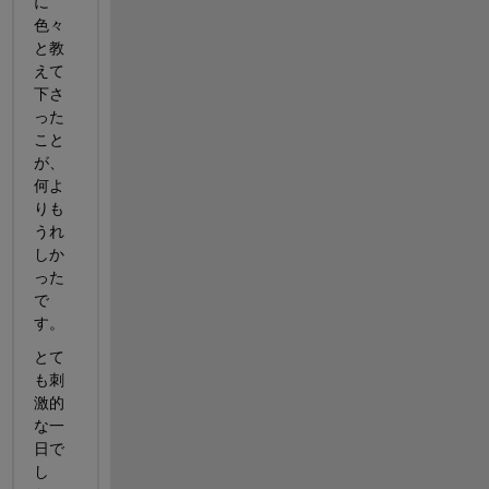
に
色々
と教
えて
下さ
った
こと
が、
何よ
りも
うれ
しか
った
で
す。
とて
も刺
激的
な一
日で
し