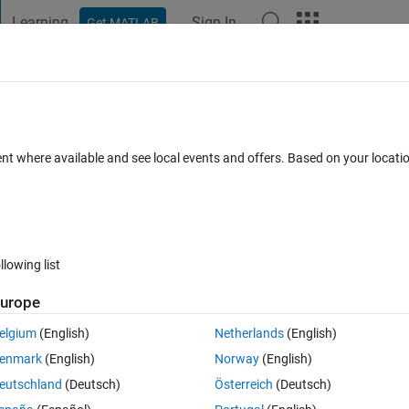
Learning
Sign In
Get MATLAB
t Playground
Discussions
Contests
Blogs
Post
More
ent where available and see local events and offers. Based on your locat
ents
llowing list
Follow 
urope
elgium
(English)
Netherlands
(English)
が開催されました。ご参加くださった方々ありがとうございました！
enmark
(English)
Norway
(English)
eutschland
(Deutsch)
Österreich
(Deutsch)
ておりましたが、立ち寄ってくださる方が絶えず、ずっと喋り続けてました