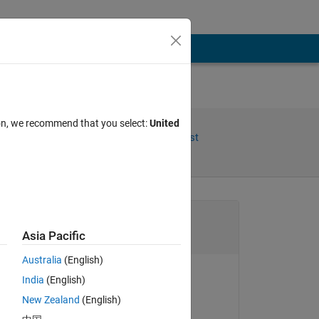
ion, we recommend that you select:
United
Share
Follow Post
Channel
Asia Pacific
Australia
(English)
India
(English)
michio
New Zealand
(English)
。