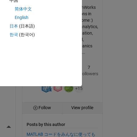
中国
Application Engineer at MathWorks
简体中文
に向
Japan since 2014 Questions in
English
Japanese are always welcome :)
日本
(日本語)
Professional Interests: Data analytics,
Machine Learning, Optimization,
한국
(한국어)
Finite element method,
Computational Fluid Mechanics
DISCLAIMER: Any advi...
8
104
7
Posts
Replies
Followers
+15
Follow
View profile
Posts by this author
More Actions
MATLAB コードをみんなに使っても