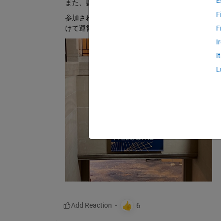
E
また、講演後に「さっきのすごくね？」という会
F
参加されたみなさま、印象に残ったこと・気にな
けて運営面での感想も）
F
I
I
L