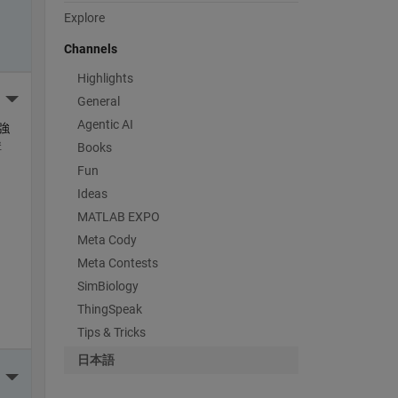
Explore
Channels
Highlights
More Actions
General
Agentic AI
強
購
Books
Fun
Ideas
MATLAB EXPO
Meta Cody
Meta Contests
SimBiology
ThingSpeak
Tips & Tricks
日本語
More Actions