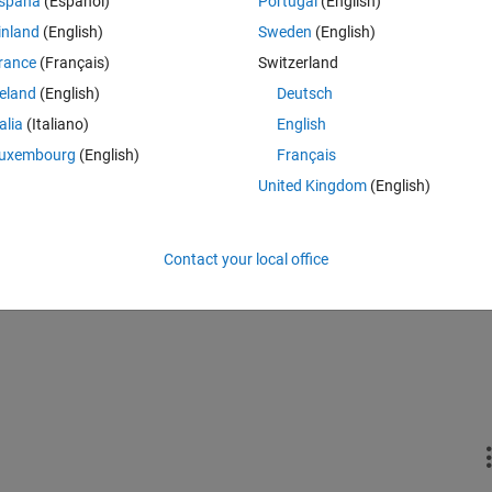
spaña
(Español)
Portugal
(English)
話が漏れ聞こえてきたのがハイライト。
inland
(English)
Sweden
(English)
った講演・ポスター・デモ・新機能等あったら教えてください！（次回
rance
(Français)
Switzerland
reland
(English)
Deutsch
talia
(Italiano)
English
uxembourg
(English)
Français
United Kingdom
(English)
Contact your local office