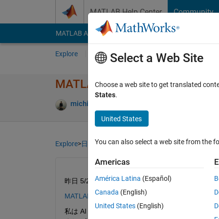
Skip to content
MATLAB Help Center
Community
MATLAB Answers
File Exchange
Cody
AI Cha
Explore
Channels
Select a Web Site
MATLAB EXPO Japan 2025!!
Choose a web site to get translated cont
States
.
michio
30 May 2025
389 Views
6 Comm
United States
You can also select a web site from the fo
Explore
>
日本語
Americas
E
América Latina
(Español)
B
昨日 5/29 にお台場で MATLAB EXPO 
Canada
(English)
D
MATLAB EXPO 2025 JAPAN
United States
(English)
D
私は AI 関連のデモ展示で解説員としても立っ