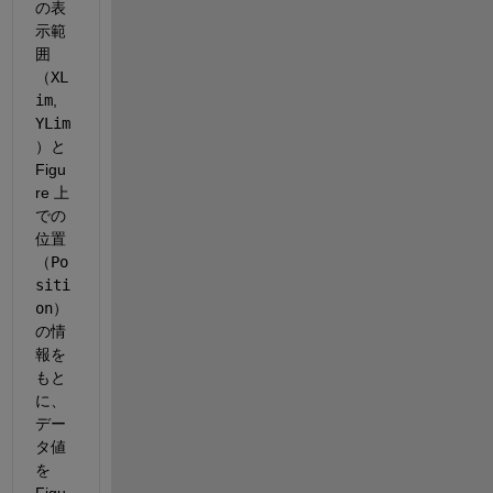
の表
示範
囲
（
XL
im
,
YLim
）と 
Figu
re 上
での
位置
（
Po
siti
on
）
の情
報を
もと
に、
デー
タ値
を 
Figu