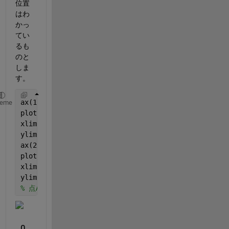
位置
はわ
かっ
てい
るも
のと
しま
す。
ax(1) = axes(
'Position'
,[0.1000 0.5500 0.8182 0.409
heme
plot(0.2 , 0.5 , 
'o'
)  
% 点A
xlim([0 1])
ylim([0 1])
ax(2) = axes(
'Position'
, [0.1000 0.1000 0.8182 0.40
plot(0.8 , 0.5 , 
'o'
)  
% 点B
xlim([0 1])
ylim([0 1])
% 点Aと点Bを結ぶ直線を引きたい
0