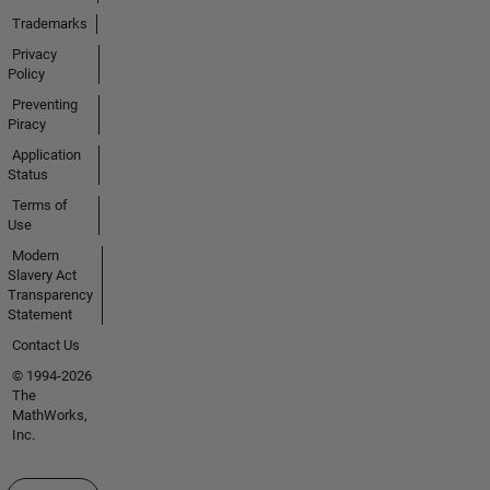
Trademarks
Privacy
Policy
Preventing
Piracy
Application
Status
Terms of
Use
Modern
Slavery Act
Transparency
Statement
Contact Us
© 1994-2026
The
MathWorks,
Inc.