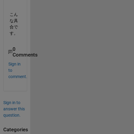
こん
な具
合で
す。
0
Comments
Sign in
to
comment.
Sign in to
answer this
question.
Categories