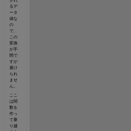
るデ
ータ
値な
の
で、
この
変換
が手
間で
すが
避け
られ
ませ
ん。
ここ
は関
数を
作っ
て乗
り越