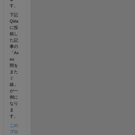
す。
下記 
Qiita 
に投
稿し
た記
事の
「Ax
es 
間を
また
ぐ
線」
が一
例に
なり
ま
す。
この
プロ