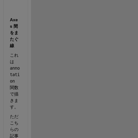
Axe
s 間
をま
たぐ
線
これ
は
anno
tati
on
関数
で描
きま
す。
ただ
こち
らの
記事