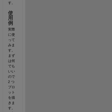
す。
使
用
例
実際
に使
って
みま
す。
まず
は何
でも
いい
ので 
2 つ
プロ
ット
を描
きま
す。