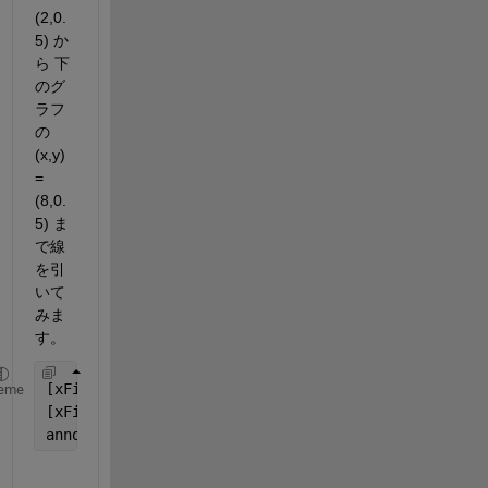
(2,0.
5) か
ら 下
のグ
ラフ
の 
(x,y) 
= 
(8,0.
5) ま
で線
を引
いて
みま
す。
[xFig1,yFig1] = axesPosition2figurePosition([2,0.5
eme
[xFig2,yFig2] = axesPosition2figurePosition([8,0.5
annotation(
"arrow"
,[xFig1,xFig2],[yFig1,yFig2])