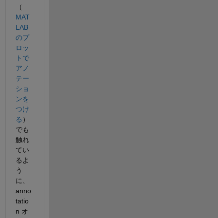
（
MAT
LAB
のプ
ロッ
トで
アノ
テー
ショ
ンを
つけ
る
）
でも
触れ
てい
るよ
う
に、
anno
tatio
n オ