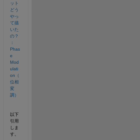
ット
どう
やっ
て描
いた
の？
：
Phas
e 
Mod
ulati
on（
位相
変
調）
以下
引用
しま
す。