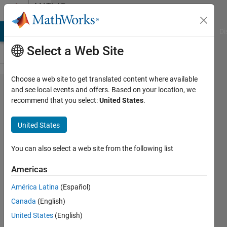
Skip to content
MATLAB
Answers
MATLAB Answers
File Exchange
Cody
AI Chat Playground
Di
Select a Web Site
Choose a web site to get translated content where available
２つの
and see local events and offers. Based on your location, we
recommend that you select:
United States
.
グラフ
に跨が
United States
った線
を引く
You can also select a web site from the following list
Americas
Mamoru
América Latina
(Español)
Mabuchi
7 Jul
Canada
(English)
2020
United States
(English)
1 Answer