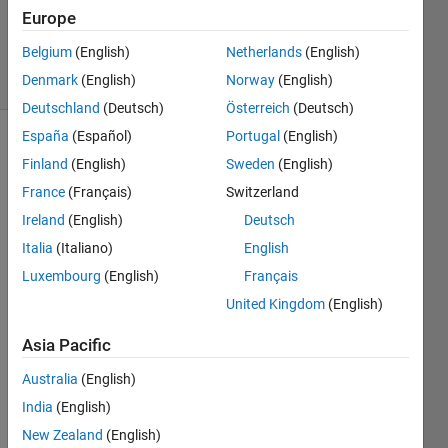
Updated
Europe
8 Jul 2020
Belgium
(English)
Netherlands
(English)
2 Views
Denmark
(English)
Norway
(English)
(30 days)
Deutschland
(Deutsch)
Österreich
(Deutsch)
España
(Español)
Portugal
(English)
Finland
(English)
Sweden
(English)
France
(Français)
Switzerland
Ireland
(English)
Deutsch
Italia
(Italiano)
English
下記
の図
Luxembourg
(English)
Français
のよ
United Kingdom
(English)
う
に、
Asia Pacific
２つ
のグ
Australia
(English)
ラフ
India
(English)
にま
New Zealand
(English)
たが