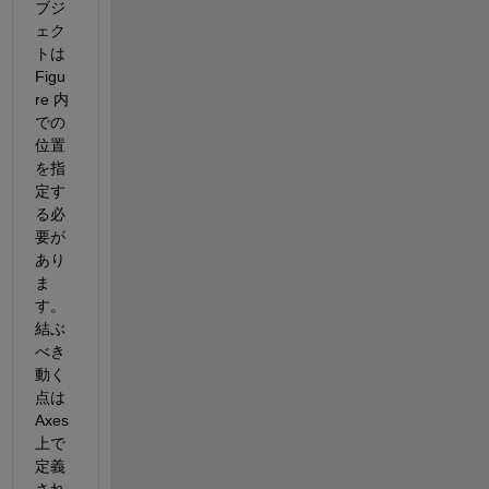
ブジ
ェク
トは 
Figu
re 内
での
位置
を指
定す
る必
要が
あり
ま
す。
結ぶ
べき
動く
点は 
Axes 
上で
定義
され