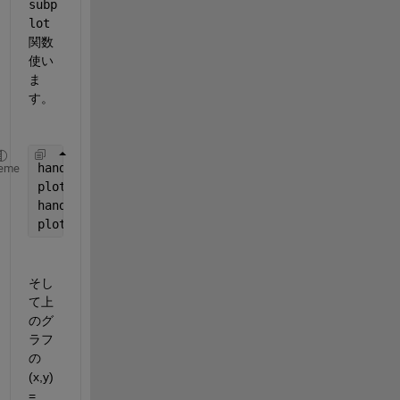
subp
lot
関数
使い
ま
す。
handle_axes1 = subplot(2,1,1);
eme
plot(rand(10,1));
handle_axes2 = subplot(2,1,2);
plot(rand(10,1));
そし
て上
のグ
ラフ
の 
(x,y) 
= 