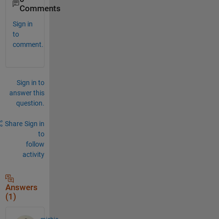
Comments
Sign in
to
comment.
Sign in to
answer this
question.
Share
Sign in
to
follow
activity
Answers
(1)