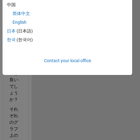
った
中国
直線
简体中文
を描
English
画し
たい
日本
(日本語)
で
한국
(한국어)
す。
どの
よう
Contact your local office
にす
れば
良い
でし
ょう
か？
それ
ぞれ
のグ
ラフ
上の