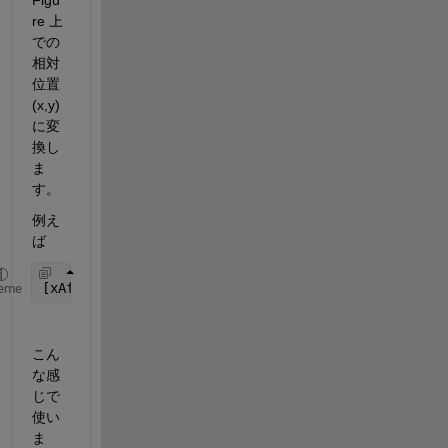
re 上
での
相対
位置 
(x,y) 
に変
換し
ま
す。
例え
ば
[xAfig,yAfig] = axesPosition2figurePosition([xA,yA
eme
こん
な感
じで
使い
ま