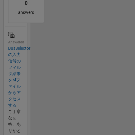
0
answers
Answered
BusSelector
の入力
信号の
フィル
タ結果
をMフ
ァイル
からア
クセス
する
ご丁寧
な回
答、あ
りがと