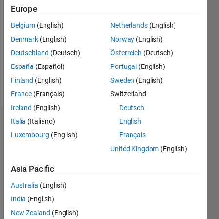
Followers:
Europe
0
Following:
Belgium
(English)
Netherlands
(English)
0
Denmark
(English)
Norway
(English)
Deutschland
(Deutsch)
Österreich
(Deutsch)
Follow
España
(Español)
Portugal
(English)
Finland
(English)
Sweden
(English)
Message
France
(Français)
Switzerland
Ireland
(English)
Deutsch
Italia
(Italiano)
English
Dashboard
Luxembourg
(English)
Français
Statistics
United Kingdom
(English)
M…
Asia Pacific
Australia
(English)
-2
-1
8
7
6
India
(English)
5
New Zealand
(English)