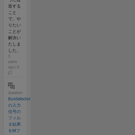
造する
こと
で、や
りたい
ことが
解決い
たしま
した。
5
years
ago | 0
Question
BusSelector
の入力
信号の
フィル
タ結果
をMフ