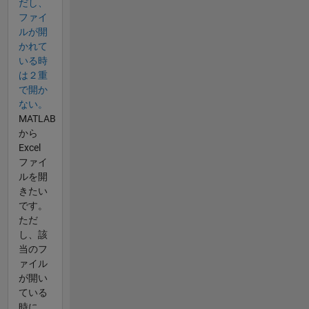
だし、
ファイ
ルが開
かれて
いる時
は２重
で開か
ない。
MATLAB
から
Excel
ファイ
ルを開
きたい
です。
ただ
し、該
当のフ
ァイル
が開い
ている
時に、