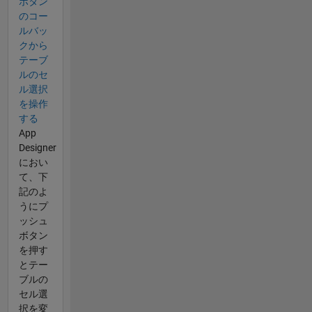
ボタン
のコー
ルバッ
クから
テーブ
ルのセ
ル選択
を操作
する
App
Designer
におい
て、下
記のよ
うにプ
ッシュ
ボタン
を押す
とテー
ブルの
セル選
択を変