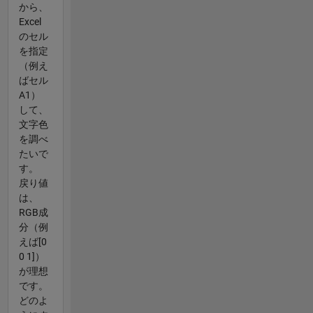
から、
Excel
のセル
を指定
（例え
ばセル
A1）
して、
文字色
を調べ
たいで
す。
戻り値
は、
RGB成
分（例
えば[0
0 1]）
が理想
です。
どのよ