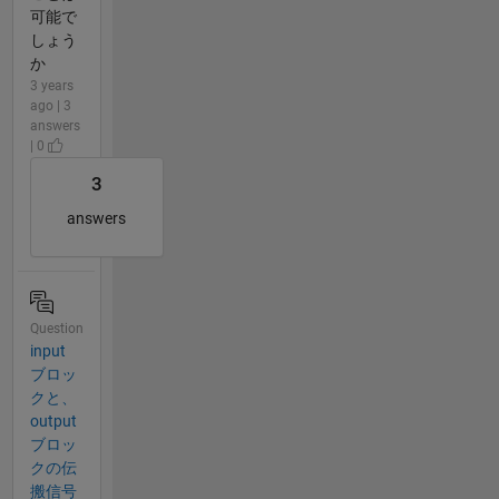
可能で
しょう
か
3 years
ago | 3
answers
| 0
3
answers
Question
input
ブロッ
クと、
output
ブロッ
クの伝
搬信号