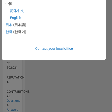
CONTRIBUTIONS
4
中国
L
3
简体中文
2
English
1
日本
(日本語)
0
04/20
12/20
08/21
04/22
12/22
08/23
04/24
12/24
08/25
04/26
01/21
10/21
07/22
04/23
01/24
10/24
07/25
03/21
02/22
01/23
12/23
11/24
10/25
L
한국
(한국어)
TIMELINE
Contact your local office
RANK
10,799
of
302,031
REPUTATION
4
CONTRIBUTIONS
25
Questions
4
Answers