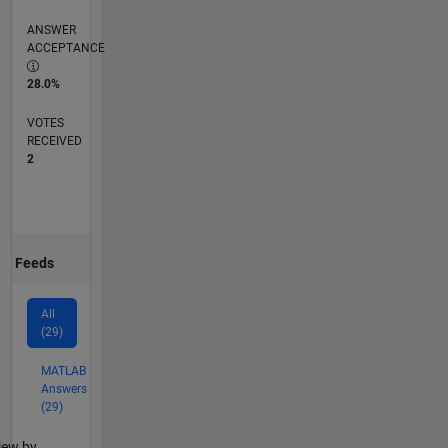
ANSWER
ACCEPTANCE
28.0%
VOTES
RECEIVED
2
Feeds
All
(29)
MATLAB
Answers
(29)
lter2
iew by