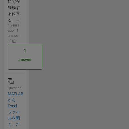
に”(”が
登場す
る位置
と、...
4 years
ago | 1
answer
| 0
1
answer
Question
MATLAB
から
Excel
ファイ
ルを開
く。た