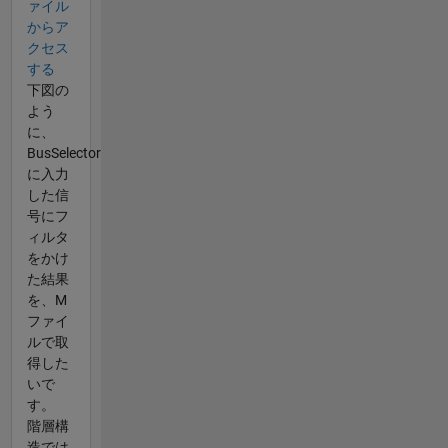
ァイル
からア
クセス
する
下図の
よう
に、
BusSelector
に入力
した信
号にフ
ィルタ
をかけ
た結果
を、M
ファイ
ルで取
得した
いで
す。
階層構
造では