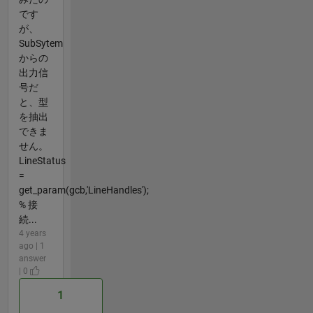
です
が、
SubSytem
からの
出力信
号だ
と、型
を抽出
できま
せん。
LineStatus
=
get_param(gcb,'LineHandles');
% 接
続...
4 years
ago | 1
answer
| 0
1