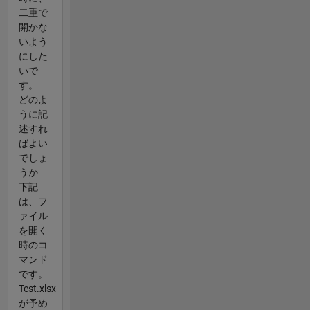
二重で
開かな
いよう
にした
いで
す。
どのよ
うに記
述すれ
ばよい
でしょ
うか
下記
は、フ
ァイル
を開く
時のコ
マンド
です。
Test.xlsx
が予め