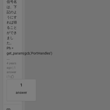
信号名
は、下
記のよ
うにす
れば得
ること
ができ
まし
た。
Ph =
get_param(gcb,‘PortHandles’)
...
4 years
ago | 1
answer
| 1
1
answer