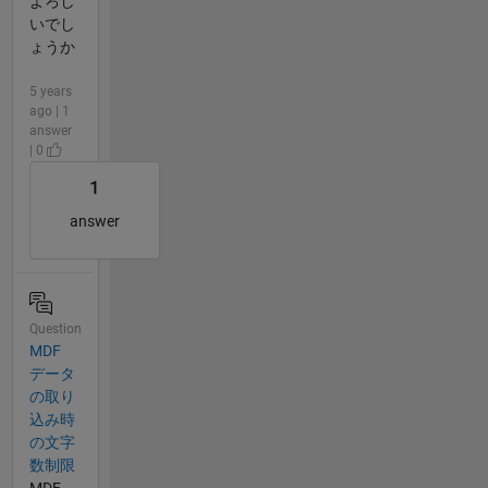
よろし
いでし
ょうか
5 years
ago | 1
answer
| 0
1
answer
Question
MDF
データ
の取り
込み時
の文字
数制限
MDF