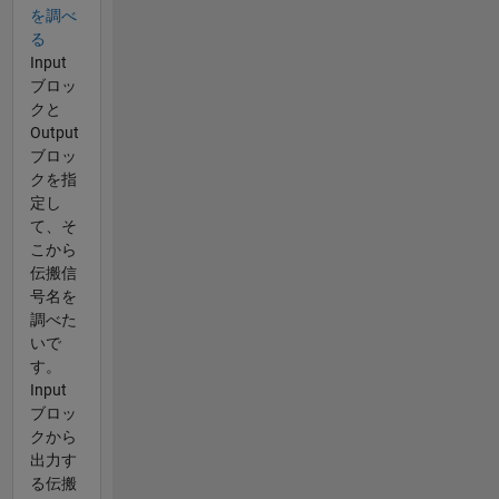
を調べ
る
Input
ブロッ
クと
Output
ブロッ
クを指
定し
て、そ
こから
伝搬信
号名を
調べた
いで
す。
Input
ブロッ
クから
出力す
る伝搬