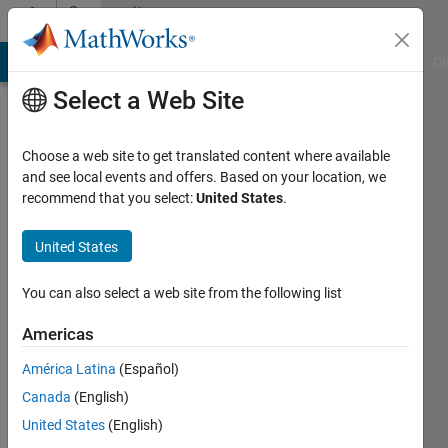
Skip to content
Community
Profile
MATLAB Answers
File Exchange
Cody
AI Chat Playground
Di
Select a Web Site
Choose a web site to get translated content where available
and see local events and offers. Based on your location, we
recommend that you select:
United States
.
Mamoru
Mabuchi
United States
Last
You can also select a web site from the following list
seen: 3
months
Americas
ago
América Latina
(Español)
|
Active
since
Canada
(English)
2020
United States
(English)