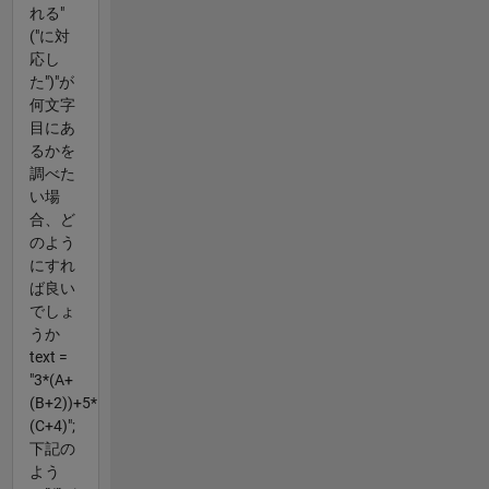
れる"
("に対
応し
た")"が
何文字
目にあ
るかを
調べた
い場
合、ど
のよう
にすれ
ば良い
でしょ
うか
text =
"3*(A+
(B+2))+5*
(C+4)";
下記の
よう