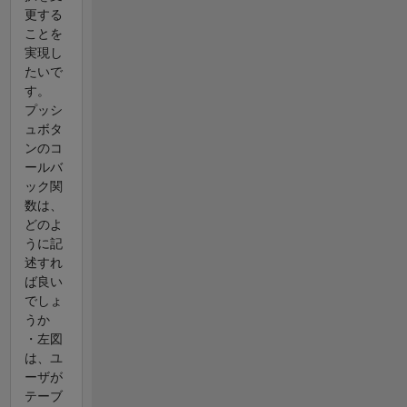
更する
ことを
実現し
たいで
す。
プッシ
ュボタ
ンのコ
ールバ
ック関
数は、
どのよ
うに記
述すれ
ば良い
でしょ
うか
・左図
は、ユ
ーザが
テーブ