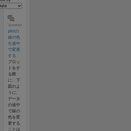
Question
plotの
線の色
を途中
で変更
する
プロッ
トをす
る際
に、下
図のよ
うに、
データ
の途中
で線の
色を変
更する
ことは