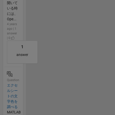
開いて
いる時
には、
Ope...
4 years
ago | 1
answer
| 0
1
answer
Question
エクセ
ルシー
トの文
字色を
調べる
MATLAB