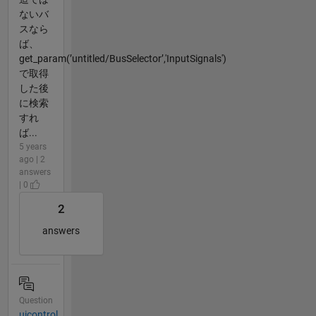
ないバ
スなら
ば、
get_param(’untitled/BusSelector’,'InputSignals')
で取得
した後
に検索
すれ
ば...
5 years
ago | 2
answers
| 0
2
answers
Question
uicontrol