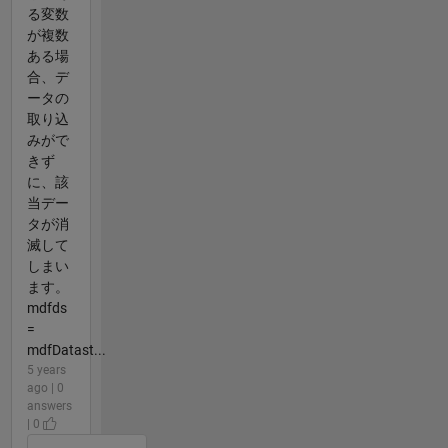
る変数
が複数
ある場
合、デ
ータの
取り込
みがで
きず
に、該
当デー
タが消
滅して
しまい
ます。
mdfds
=
mdfDatast...
5 years
ago | 0
answers
| 0