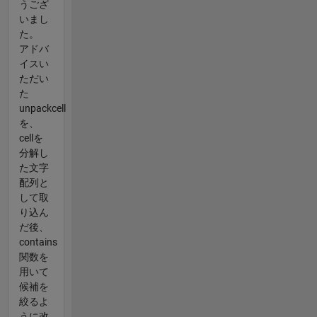
うござ
いまし
た。
アドバ
イスい
ただい
た
unpackcell
を、
cellを
分解し
た文字
配列と
して取
り込ん
だ後、
contains
関数を
用いて
候補を
絞るよ
うに改