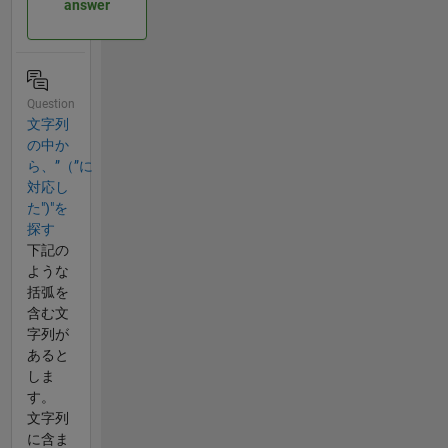
answer
Question
文字列
の中か
ら、”（”に
対応し
た")"を
探す
下記の
ような
括弧を
含む文
字列が
あると
しま
す。
文字列
に含ま