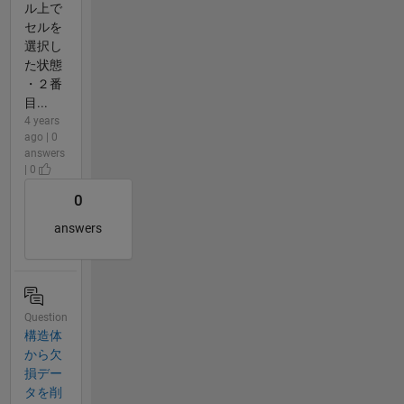
ル上で
セルを
選択し
た状態
・２番
目...
4 years
ago | 0
answers
| 0
0
answers
Question
構造体
から欠
損デー
タを削