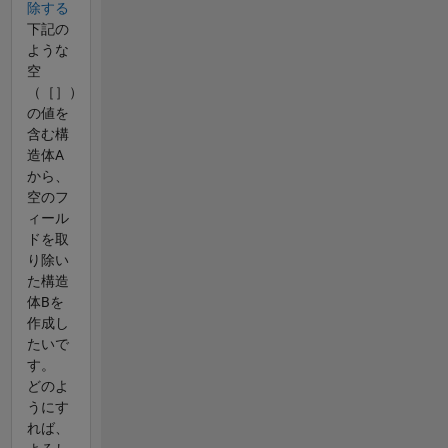
除する
下記の
ような
空
（［］）
の値を
含む構
造体A
から、
空のフ
ィール
ドを取
り除い
た構造
体Bを
作成し
たいで
す。
どのよ
うにす
れば、