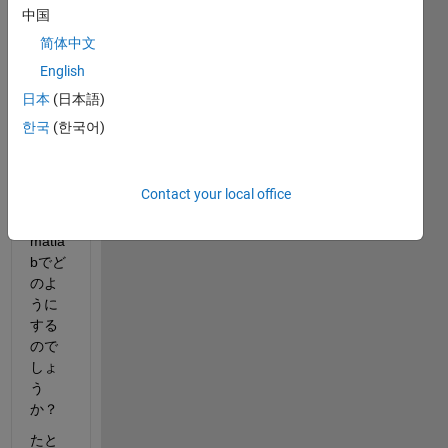
法は
中国
よく
简体中文
理解
English
でき
ます
日本
(日本語)
が、
한국
(한국어)
数式
のま
ま解
Contact your local office
く方
法は
matla
bでど
のよ
うに
する
ので
しょ
う
か？
たと