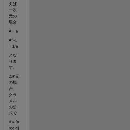
えば
一次
元の
場合
A = a
A^-1 
= 1/a
とな
りま
す。
2次元
の場
合、
クラ
メル
の公
式で
A = [a 
b;c d]