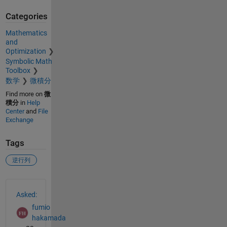
Categories
Mathematics
and
Optimization
Symbolic Math
Toolbox
数学
微積分
Find more on
微
積分
in
Help
Center
and
File
Exchange
Tags
逆行列
See Also
Asked:
fumio
hakamada