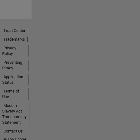
Trust Center
Trademarks
Privacy
Policy
Preventing
Piracy
Application
Status
Terms of
Use
Modern
Slavery Act
Transparency
Statement
Contact Us
© 1994-2026