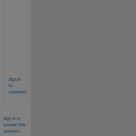
立
ち
ま
し
た
ら
幸
い
で
す
。
Sign in
to
comment.
Sign in to
answer this
question.