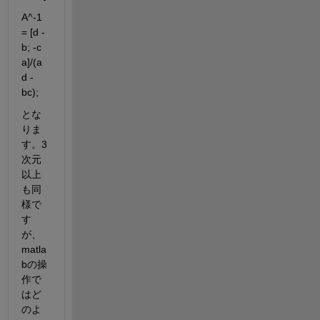
A^-1 
= [d -
b; -c 
a]/(a
d - 
bc);
とな
りま
す。3
次元
以上
も同
様で
す
が、
matla
bの操
作で
はど
のよ