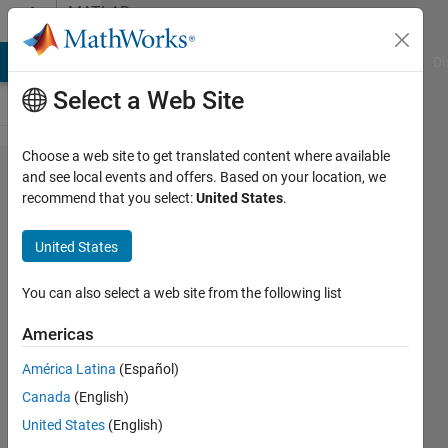
Skip to content
MATLAB
Answers
MATLAB Answers
File Exchange
Cody
AI Chat Playground
Di
Select a Web Site
Choose a web site to get translated content where available
逆行列
and see local events and offers. Based on your location, we
recommend that you select:
United States
.
を解析
的に解
United States
く方法
につい
You can also select a web site from the following list
て質問
Americas
です。
América Latina
(Español)
Canada
(English)
fumio
United States
(English)
hakamada