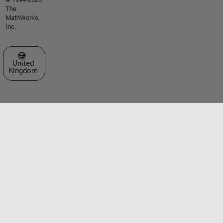
The
MathWorks,
Inc.
Select a Web Site
United
Kingdom