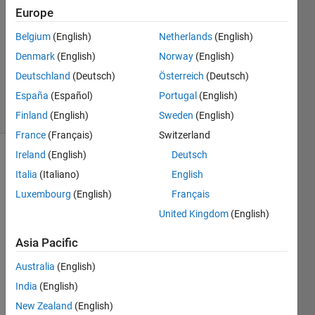
23 May
Europe
2020
1 Answer
Belgium
(English)
Netherlands
(English)
Updated
Denmark
(English)
Norway
(English)
25 May
Deutschland
(Deutsch)
Österreich
(Deutsch)
2020
España
(Español)
Portugal
(English)
3 Views
(30 days)
Finland
(English)
Sweden
(English)
France
(Français)
Switzerland
Ireland
(English)
Deutsch
Italia
(Italiano)
English
Luxembourg
(English)
Français
United Kingdom
(English)
逆行
Asia Pacific
列を
数値
Australia
(English)
解析
India
(English)
で解
New Zealand
(English)
く方