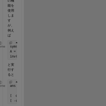
の機
能を
使用
しま
す
が、
例え
ば
syms 
a b c d
eme
A = [a,b;c,d];
inv(A)
と実
行す
ると
ans =
eme
[  d/(a*d - b*c), -b/(a*d - b*c)]
[ -c/(a*d - b*c),  a/(a*d - b*c)]