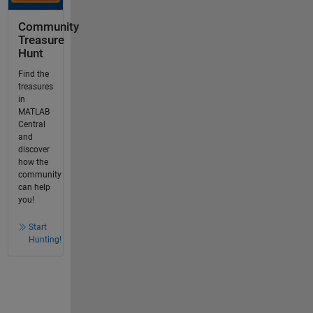
Community
Treasure
Hunt
Find the
treasures
in
MATLAB
Central
and
discover
how the
community
can help
you!
Start
Hunting!