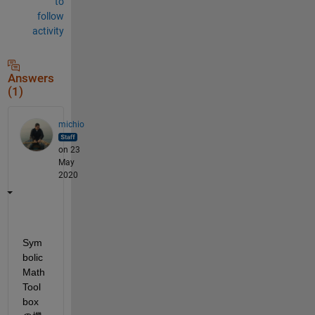
to
follow
activity
Answers
(1)
michio
on 23
May
2020
Sym
bolic 
Math 
Tool
box 