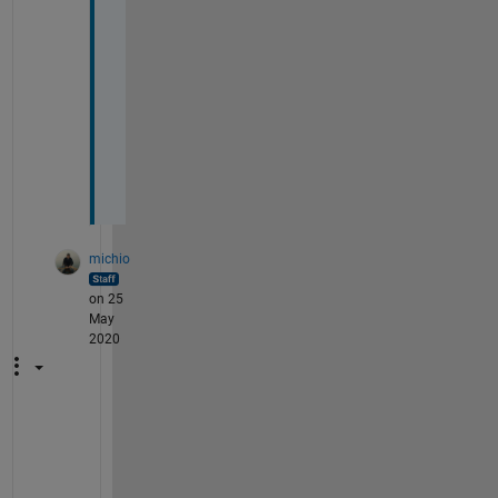
認
が
で
き
ま
し
た
。
michio
on 25
May
2020
丁
寧
に