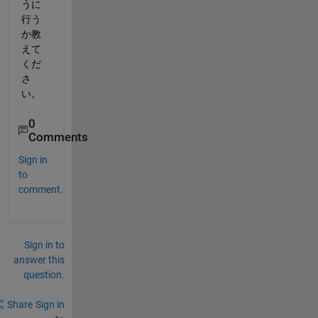
うに
行う
か教
えて
くだ
さ
い。
0
Comments
Sign in
to
comment.
Sign in to
answer this
question.
Share
Sign in