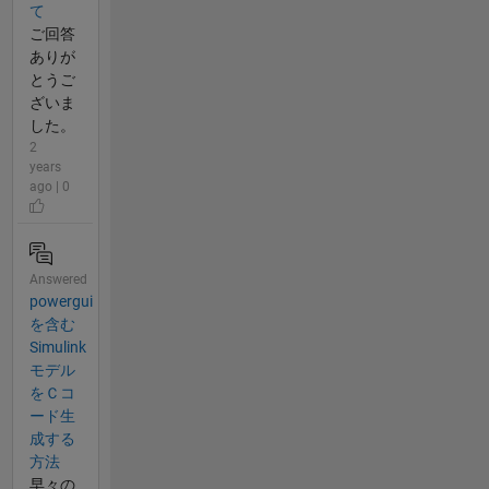
て
ご回答
ありが
とうご
ざいま
した。
2
years
ago | 0
Answered
powergui
を含む
Simulink
モデル
をＣコ
ード生
成する
方法
早々の