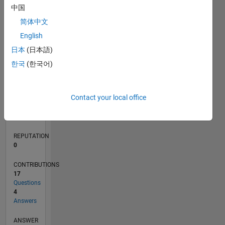
中国
2
简体中文
1
0
English
07/23
11/23
03/24
07/24
11/24
03/25
07/25
11/25
03/26
07/26
12/23
05/24
10/24
08/25
01/26
06/26
01/24
01/25
L
日本
(日本語)
TIMELINE
한국
(한국어)
RANK
Contact your local office
189,333
of
302,025
REPUTATION
0
CONTRIBUTIONS
17
Questions
4
Answers
ANSWER