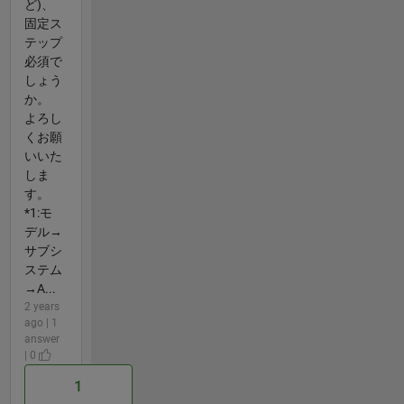
ど)、
固定ス
テップ
必須で
しょう
か。
よろし
くお願
いいた
しま
す。
*1:モ
デル→
サブシ
ステム
→A...
2 years
ago | 1
answer
| 0
1