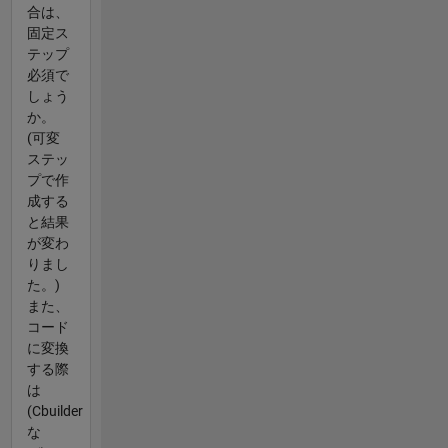
合は、
固定ス
テップ
必須で
しょう
か。
(可変
ステッ
プで作
成する
と結果
が変わ
りまし
た。)
また、
コード
に変換
する際
は
(Cbuilder
な