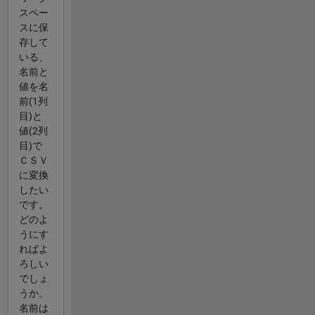
スペー
スに保
存して
いる、
名前と
値を名
前(1列
目)と
値(2列
目)で
ＣＳＶ
に変換
したい
です。
どのよ
うにす
ればよ
ろしい
でしょ
うか。
名前は