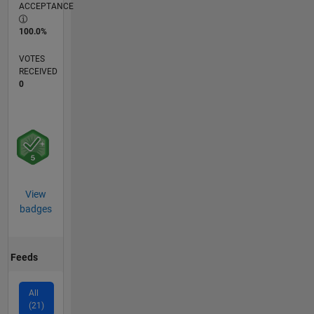
ACCEPTANCE
100.0%
VOTES
RECEIVED
0
View
badges
Feeds
All
(21)