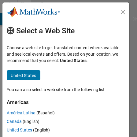
Skip to content
Community
Profile
MATLAB Answers
File Exchange
Cody
AI Chat Playground
Di
Select a Web Site
Choose a web site to get translated content where available
and see local events and offers. Based on your location, we
recommend that you select:
United States
.
晃
平
United States
Last
You can also select a web site from the following list
seen: 9
months
Americas
ago
América Latina
(Español)
|
Active
since
Canada
(English)
2023
United States
(English)