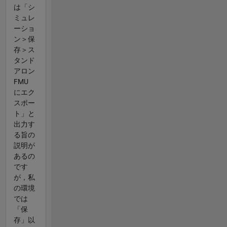
は「シ
ミュレ
ーショ
ン＞保
存＞ス
タンド
アロン
FMU
にエク
スポー
ト」と
出力す
る旨の
説明が
あるの
です
が，私
の環境
では
「保
存」以