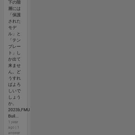
下の階
層には
「保護
された
モデ
ル」と
「テン
プレー
ト」し
か出て
来ませ
ん。ど
うすれ
ばよろ
しいで
しょう
か。
2023b,FMU
Buil...
1 year
ago | 1
answer