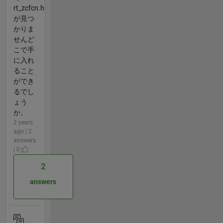
rt_zcfcn.h
が見つ
かりま
せんど
こで手
に入れ
ること
ができ
るでし
ょう
か。
2 years
ago | 2
answers
| 0
2
answers