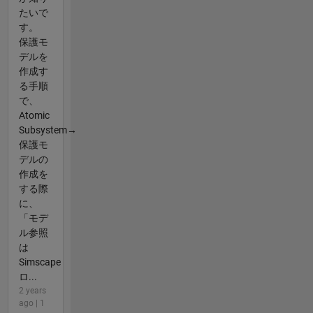
たいで
す。
保護モ
デルを
作成す
る手順
で、
Atomic
Subsystem→
保護モ
デルの
作成を
する際
に、
「モデ
ル参照
は
Simscape
ロ...
2 years
ago | 1