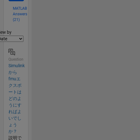
MATLAB
Answers
(21)
lter2
iew by
Question
Simulink
から​
fmuエ
クスポ
ートは​
どのよ
うにす
ればよ
い​でし
ょう
か？
説明で