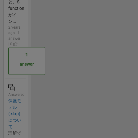
と、S-
function
がイ
ン...
2 years
ago | 1
answer
| 0
1
answer
Answered
保護モ
デル
(.slxp)
につい
て
理解で