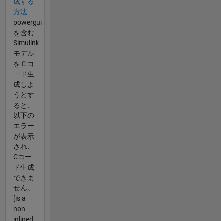
成する
方法
powergui
を含む
Simulink
モデル
をＣコ
ード生
成しよ
うとす
ると、
以下の
エラー
が表示
され、
Cコー
ド生成
できま
せん。
[is a
non-
inlined