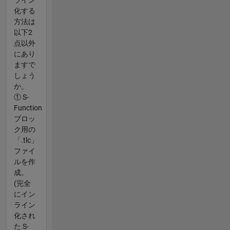
化する
方法は
以下2
点以外
にあり
ますで
しょう
か。
① S-
Function
ブロッ
ク用の
「.tlc」
ファイ
ルを作
成。
(完全
にイン
ライン
化され
た S-