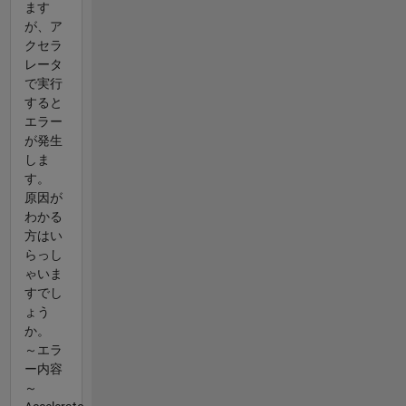
ます
が、ア
クセラ
レータ
で実行
すると
エラー
が発生
しま
す。
原因が
わかる
方はい
らっし
ゃいま
すでし
ょう
か。
～エラ
ー内容
～