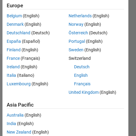
Followers:
Europe
0
Following:
Belgium
(English)
Netherlands
(English)
0
Denmark
(English)
Norway
(English)
Deutschland
(Deutsch)
Österreich
(Deutsch)
Follow
España
(Español)
Portugal
(English)
Finland
(English)
Sweden
(English)
France
(Français)
Switzerland
Dashboard
Ireland
(English)
Deutsch
Italia
(Italiano)
English
Statistics
Luxembourg
(English)
Français
M…
United Kingdom
(English)
-2
-1
8
7
Asia Pacific
6
Australia
(English)
CONTRIBUTIONS
5
India
(English)
4
L
New Zealand
(English)
3