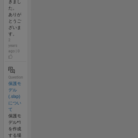
きまし
た。
ありが
とうご
ざいま
す。
2
years
ago | 0
Question
保護モ
デル
(.slxp)
につい
て
保護モ
デル*1
を作成
する場