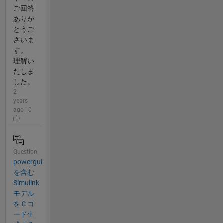
ご回答
ありが
とうご
ざいま
す。
理解い
たしま
した。
2
years
ago | 0
Question
powergui
を含む
Simulink
モデル
をＣコ
ード生