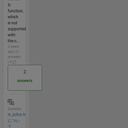
S-
function,
which
is not
supported
with
the c...
2 years
ago | 2
answers
| 0
2
answers
Question
rt_zcfcn.h
につい
て