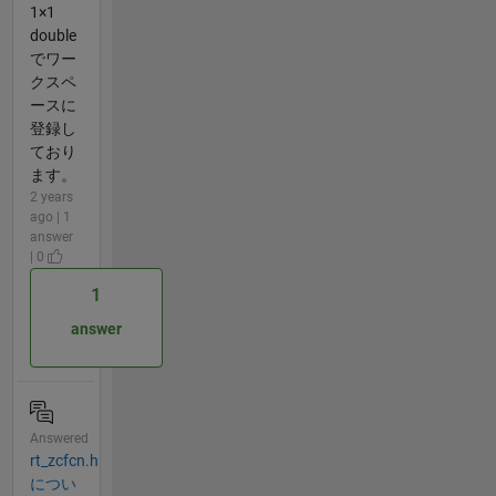
1×1
double
でワー
クスペ
ースに
登録し
ており
ます。
2 years
ago | 1
answer
| 0
1
answer
Answered
rt_zcfcn.h
につい