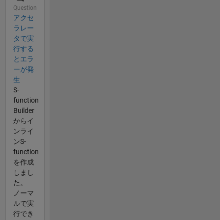
Question
アクセ
ラレー
タで実
行する
とエラ
ーが発
生
S-
function
Builder
からイ
ンライ
ンS-
function
を作成
しまし
た。
ノーマ
ルで実
行でき