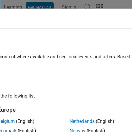
Learning
Sign In
Get MATLAB
t Playground
Discussions
Contests
Blogs
Post
More
e
go
|
Active since 2021
 content where available and see local events and offers. Base
ng:
0
ge
the following list
Europe
Belgium
(English)
Netherlands
(English)
RANK
Denmark
(English)
Norway
(English)