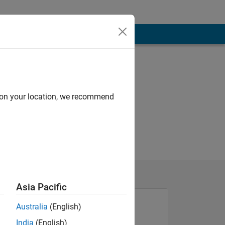
d on your location, we recommend
Asia Pacific
Australia
(English)
India
(English)