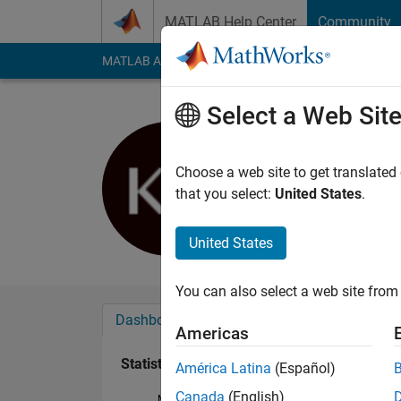
Skip to content
MATLAB Help Center
Community
MATLAB Answers
File Exchange
Cody
AI Cha
Select a Web Sit
Kazuo
Last seen: 3 years a
Choose a web site to get translated
Followers:
0
Followi
that you select:
United States
.
Follow
Messa
United States
You can also select a web site from 
Dashboard
Badges
Endorsements
Americas
Statistics
América Latina
(Español)
Canada
(English)
MATLAB Answers