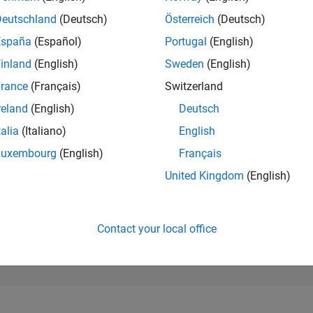
299,707
of 302,028
Deutschland
(Deutsch)
Österreich
(Deutsch)
España
(Español)
Portugal
(English)
REPUTATION
0
inland
(English)
Sweden
(English)
rance
(Français)
Switzerland
CONTRIBUTIO
2
Questions
reland
(English)
Deutsch
0
Answers
talia
(Italiano)
English
ANSWER
Luxembourg
(English)
Français
ACCEPTANC
100.0%
3
10/23
L
03/24
08/24
01/25
06/25
11/25
04/26
United Kingdom
(English)
TIMELINE
VOTES RECEI
0
Contact your local office