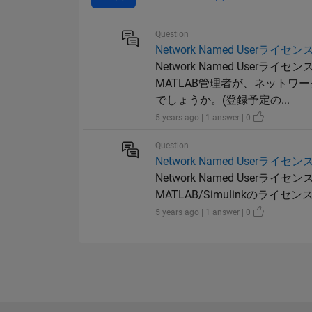
Question
Network Named User
Network Named Us
MATLAB管理者が、ネットワー
でしょうか。(登録予定の...
5 years ago | 1 answer | 0
Question
Network Named User
Network Named Us
MATLAB/Simulinkの
5 years ago | 1 answer | 0