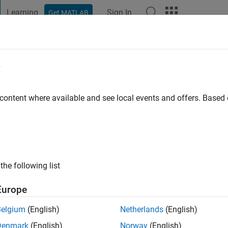
Learning
Sign In
Get MATLAB
t Playground
Discussions
Contests
Blogs
Post
More
e
go
|
Active since 2022
 content where available and see local events and offers. Base
ng:
0
the following list
Europe
Belgium
(English)
Netherlands
(English)
RANK
Denmark
(English)
Norway
(English)