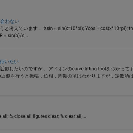
が合わない
 Xsin = sin(x*10*pi); Ycos = cos(x*10*pi); the
 = sin(a)/s...
行いたい
たいのですが， アドオンのcurve fitting toolをつか
の近似を行うと振幅，位相，周期の項はわかりますが，定数項
 % close all figures clear; % clear all ...