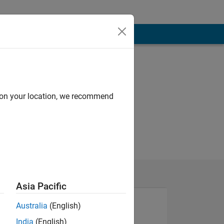
d on your location, we recommend
Asia Pacific
Australia
(English)
India
(English)