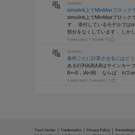
Question
simulink上でMinMaxブ
simulink上でMinMa
す． 添付しているモデルではs
部分をなくしています． しかし，
4 years ago | 1 answer | 0
Question
条件ごとに計算させるにはどう
ある行列A,B(A,Bはサインカーブをえ
B>=0，|A|<|B| ならば π/2-ar
4 years ago | 2 answers | 1
Trust Center
Trademarks
Privacy Policy
Preventing 