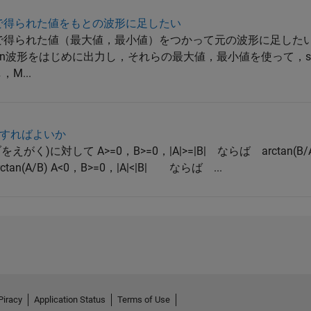
ロックで得られた値をもとの波形に足したい
xブロックで得られた値（最大値，最小値）をつかって元の波形に足し
in波形をはじめに出力し，それらの最大値，最小値を使って，s
M...
すればよいか
がく)に対して A>=0，B>=0，|A|>=|B| ならば arctan(B/A
ctan(A/B) A<0，B>=0，|A|<|B| ならば ...
Piracy
Application Status
Terms of Use