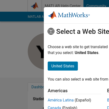
Skip to content
MATLAB Help Center
Community
MATLAB Answers
File Exchange
Cody
AI Cha
Select a Web Sit
優輔 井内
Last seen: 3 years a
Choose a web site to get translated
Followers:
0
Followi
that you select:
United States
.
Follow
United States
You can also select a web site from 
Dashboard
Badges
Endorsements
Americas
Statistics
América Latina
(Español)
Canada
(English)
MATLAB Answers