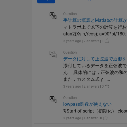
Question
手計算の概算とMatlabの計算
マトラボ上で以下の計算を行おうと考えています．
atan2(Xsin,Ycos); a=90*pi/180; R
3 years ago | 2 answers | 1
Question
データに対して正弦波で近似を
添付しているデータを正弦波で近似し
ん． 具体的には，正弦波の和
また，カスタム式 y =...
3 years ago | 2 answers | 0
Question
lowpass関数が使えない
%Start of script（初期化） close all;
3 years ago | 1 answer | 0