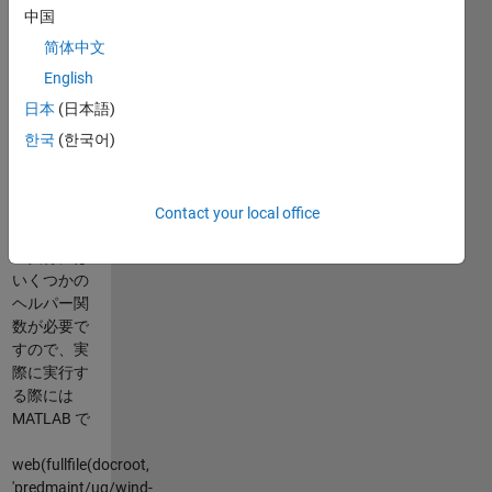
ンプルは下
中国
記を参照く
简体中文
ださい。
English
https://jp.mathworks.com/help/predmaint/examples/wind-
日本
(日本語)
turbine-high-
한국
(한국어)
speed-
bearing-
prognosis.html
Contact your local office
プログラム
の実行には
いくつかの
ヘルパー関
数が必要で
すので、実
際に実行す
る際には
MATLAB で
web(fullfile(docroot,
'predmaint/ug/wind-