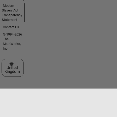
Modern
Slavery Act
Transparency
Statement
Contact Us
© 1994-2026
The
MathWorks,
Inc.
Select a Web Site
United
Kingdom