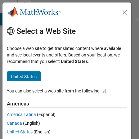
Skip to content
File
Exchange
MATLAB Answers
File Exchange
Cody
AI Chat Playground
Di
Select a Web Site
Choose a web site to get translated content where available
風力タービン
and see local events and offers. Based on your location, we
recommend that you select:
United States
.
の故障予測ア
ルゴリズム開
United States
発​
（Japanese）
You can also select a web site from the following list
Americas
MATLAB/Simulink による予知保全ビデ
オシリーズの「Part 4: 機器の寿命を予測
América Latina
(Español)
するモデル構築」で紹介するデモの詳細
Canada
(English)
スクリプトです。
United States
(English)
michio
Version 1.0.0
(1.28 MB)