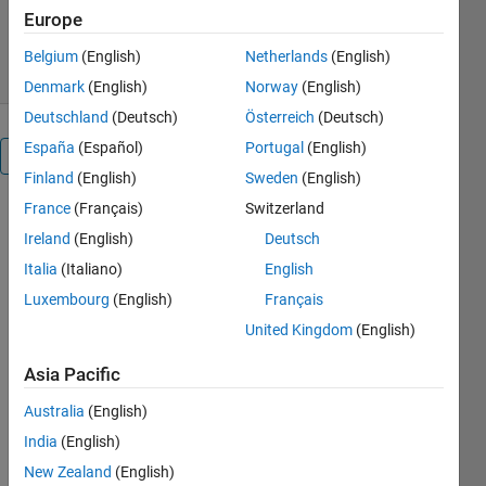
301 Downloads
0.00/5
(0)
Europe
6 Dec 2018
Belgium
(English)
Netherlands
(English)
Denmark
(English)
Norway
(English)
Deutschland
(Deutsch)
Österreich
(Deutsch)
España
(Español)
Portugal
(English)
Overview
Finland
(English)
Sweden
(English)
France
(Français)
Switzerland
Predictive
Maintenance
Ireland
(English)
Deutsch
Toolbox のサ
Italia
(Italiano)
English
ンプルとし
Luxembourg
(English)
Français
て提供して
いる「Wind
United Kingdom
(English)
Turbine
Asia Pacific
High-Speed
Bearing
Australia
(English)
Prognosis」
India
(English)
の日本語版
です。元サ
New Zealand
(English)