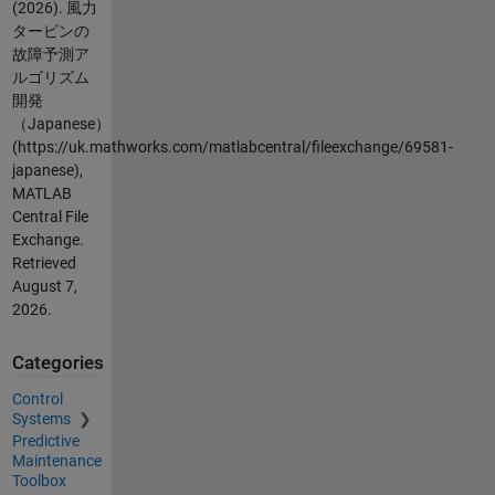
(2026).
風力
タービンの
故障予測ア
ルゴリズム
開発
（Japanese）
(https://uk.mathworks.com/matlabcentral/fileexchange/69581-
japanese),
MATLAB
Central File
Exchange.
Retrieved
August 7,
2026
.
Categories
Control
Systems
Predictive
Maintenance
Toolbox