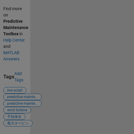
Find more
on
Predictive
Maintenance
Toolbox
in
Help Center
and
MATLAB
Answers
Add
Tags
Tags
live script
predictive mainte...
predictive mainte...
wind turbine
予知保全
風力タービン