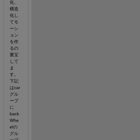
化、
構造
化し
てモ
ーシ
ョン
を作
るの
重宝
して
ま
す。
下記
はcar
グル
ープ
に
back
Whe
elの
グル