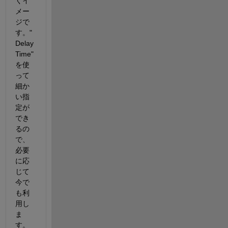
くイ
メー
ジで
す。"
Delay
Time" 
を使
って
細か
い指
定が
でき
るの
で、
必要
に応
じて
今で
も利
用し
ま
す。