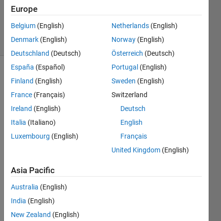
Europe
412
Views
Belgium
(English)
Netherlands
(English)
3
Denmark
(English)
Norway
(English)
Comments
Deutschland
(Deutsch)
Österreich
(Deutsch)
España
(Español)
Portugal
(English)
Explore
>
Finland
(English)
Sweden
(English)
日本語
France
(Français)
Switzerland
Follow
Ireland
(English)
Deutsch
Channel
Italia
(Italiano)
English
Luxembourg
(English)
Français
どの
United Kingdom
(English)
方法
を使
Asia Pacific
う事
Australia
(English)
が多
いで
India
(English)
す
New Zealand
(English)