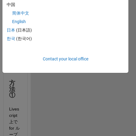
か？
中国
他に
よく
简体中文
使う
English
方法
日本
(日本語)
があ
れば
한국
(한국어)
教え
てく
ださ
Contact your local office
い
ー。
方
法
①
Lives
cript 
上で 
for ル
ープ