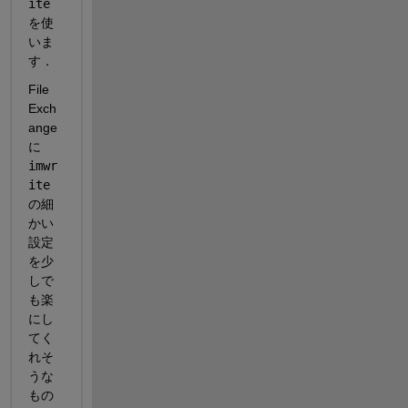
ite
を使
いま
す．
File 
Exch
ange
に 
imwr
ite
の細
かい
設定
を少
しで
も楽
にし
てく
れそ
うな
もの