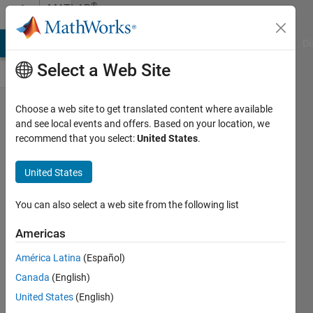
Skip to content
®
MATLAB
Central
MATLAB Answers
File Exchange
Cody
AI Chat Playground
Di
Select a Web Site
動きを
Choose a web site to get translated content where available
and see local events and offers. Based on your location, we
分かり
recommend that you select:
United States
.
やす
く！ア
United States
ニメー
You can also select a web site from the following list
ション
の作り
Americas
方３選
América Latina
(Español)
michio
Canada
(English)
18 Jun
United States
(English)
2025