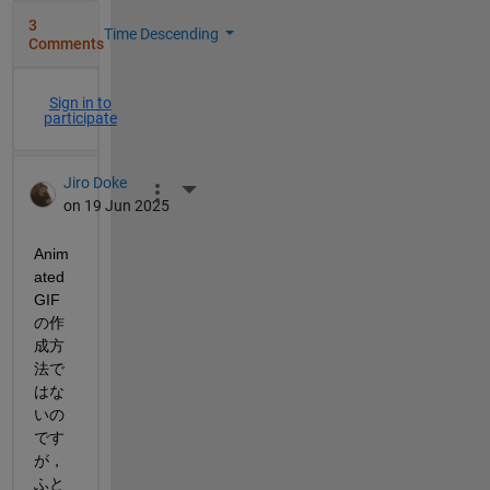
3
Time Descending
Comments
Sign in to
participate
Jiro Doke
More Actions
on 19 Jun 2025
Anim
ated 
GIF
の作
成方
法で
はな
いの
です
が，
ふと