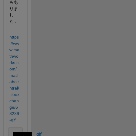
もあ
りま
し
た．
https
://ww
w.ma
thwo
rks.c
om/
matl
abce
ntral/
fileex
chan
ge/6
3239
-gif
gif