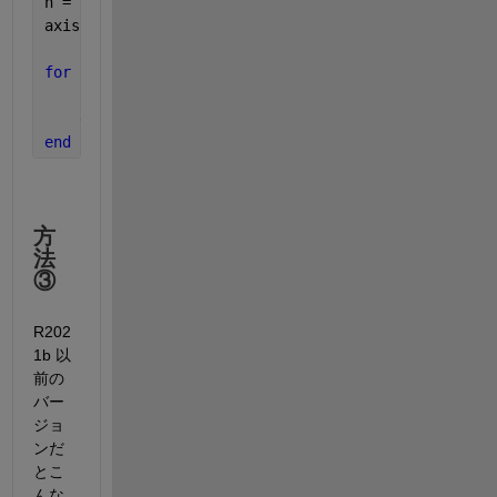
h = animatedline;
axis([0,4*pi,-1,1]) 
% x軸の表示範囲を固定
for 
k = 1:length(x)
    addpoints(h,x(k),y(k)); 
% ループでデータを追加
    exportgraphics(gca,filename,
"Append"
,true)
end
方
法
③
R202
1b 以
前の
バー
ジョ
ンだ
とこ
んな