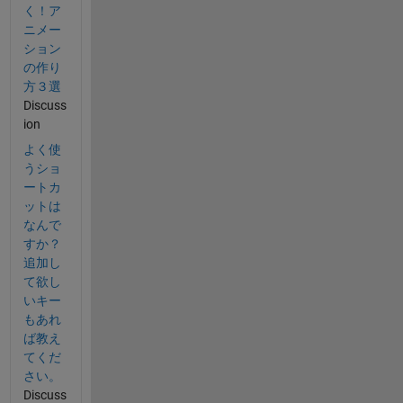
く！ア
ニメー
ション
の作り
方３選
Discuss
ion
よく使
うショ
ートカ
ットは
なんで
すか？
追加し
て欲し
いキー
もあれ
ば教え
てくだ
さい。
Discuss