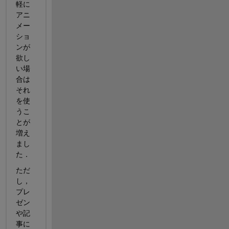
軽に
アニ
メー
ショ
ンが
欲し
い場
合は
それ
を使
うこ
とが
増え
まし
た．
ただ
し，
プレ
ゼン
や記
事に