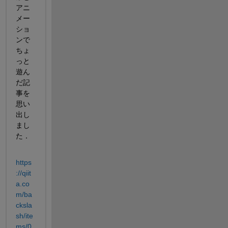
アニ
メー
ショ
ンで
ちょ
っと
遊ん
だ記
事を
思い
出し
まし
た．
https
://qiit
a.co
m/ba
cksla
sh/ite
ms/0