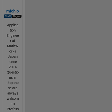
michio
Applica
tion
Enginee
r at
MathW
orks
Japan
since
2014
Questio
ns in
Japane
se are
always
welcom
e :)
Profess