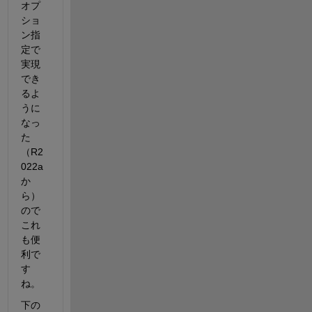
オプ
ショ
ン指
定で
実現
でき
るよ
うに
なっ
た
（R2
022a 
か
ら）
ので
これ
も便
利で
す
ね。
下の