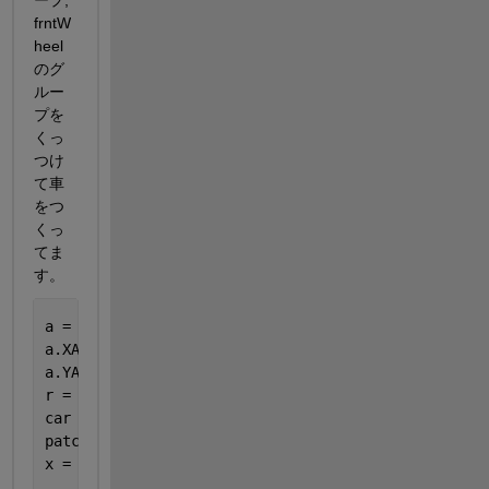
ープ, 
frntW
heel
のグ
ルー
プを
くっ
つけ
て車
をつ
くっ
てま
す。
a = axes(
'XLim'
,[-1,1],
'YLim'
,[-.2,.5],
'DataAspect
a.XAxis.Visible = false;
a.YAxis.Visible = false;
r = .05;
car = hgtransform(a, 
'Matrix'
, makehgtform(
"transl
patch(car,[-.3,.3,.3,.2,.2,-.2,-.2,-.3],[0,0,.1,.1
x = linspace(0,2*pi,100);