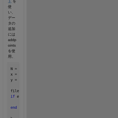
ト
を
使
い、
デー
タの
追加
には 
addp
oints 
を使
用。
N = 100;
x = linspace(0,4*pi,N);
y = sin(x);
filename = 
'animation_sample.gif'
; 
% Specify the ou
if 
exist(filename,
'file'
)
    delete(filename)
end