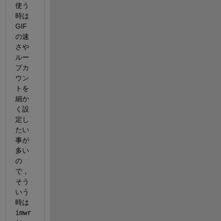
使う
時は
GIF
の速
さや
ルー
プカ
ウン
トを
細か
く設
定し
たい
事が
多い
の
で，
そう
いう
時は 
imwr