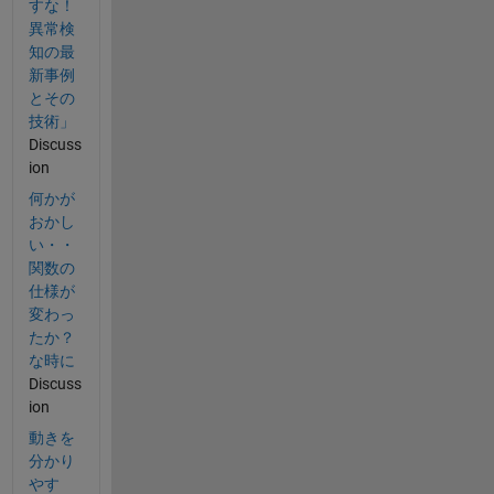
すな！
異常検
知の最
新事例
とその
技術」
Discuss
ion
何かが
おかし
い・・
関数の
仕様が
変わっ
たか？
な時に
Discuss
ion
動きを
分かり
やす