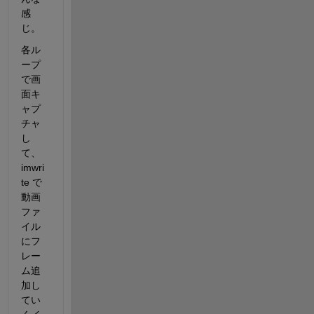
感
じ。
各ル
ープ
で画
面キ
ャプ
チャ
し
て、
imwri
te で
動画
ファ
イル
にフ
レー
ム追
加し
てい