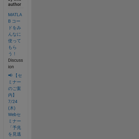
author
MATLA
B コー
ドをみ
んなに
使って
もら
う！
Discuss
ion
📢 【セ
ミナー
のご案
内】
7/24
(木)
Webセ
ミナー
「予兆
を見逃