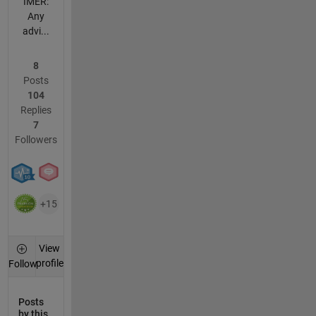
IMER:
Any
advi...
8
Posts
104
Replies
7
Followers
+15
View
profile
Follow
Posts
by this