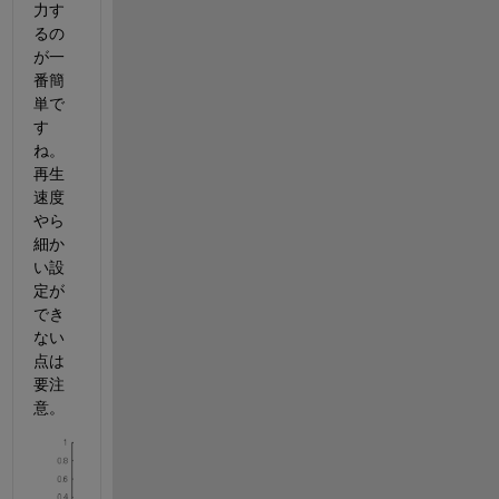
力す
るの
が一
番簡
単で
す
ね。
再生
速度
やら
細か
い設
定が
でき
ない
点は
要注
意。