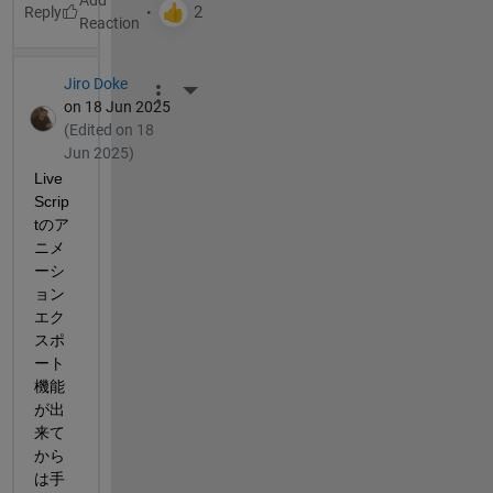
Reply
Jiro Doke
More Actions
on 18 Jun 2025
(Edited on 18
Jun 2025)
Live 
Scrip
tのア
ニメ
ーシ
ョン
エク
スポ
ート
機能
が出
来て
から
は手