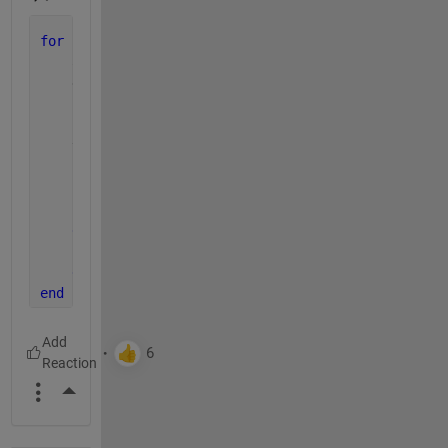
for 
k = 1:length(x)
    addpoints(h,x(k),y(k)); 
% ループでデータを追加
    drawnow 
% グラフアップデート
    frame = getframe(gcf); 
% Figure 画面をムービ
    tmp = frame2im(frame); 
% 画像に変更
    [A,map] = rgb2ind(tmp,256); 
% RGB -> インデッ
if 
k == 1 
% 新規 gif ファイル作成
        imwrite(A,map,filename,
'gif'
,
'LoopCount'
,In
else 
% 以降、画像をアペンド
        imwrite(A,map,filename,
'gif'
,
'WriteMode'
,
'a
end
end
More Actions