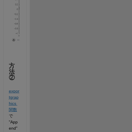
方
法
②
expor
tgrap
hics 
関数
で 
"App
end" 