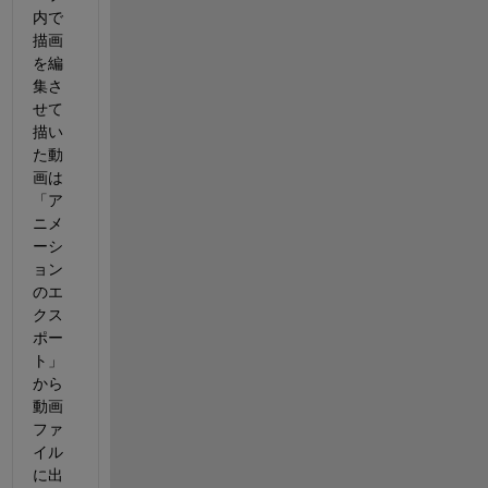
内で
描画
を編
集さ
せて
描い
た動
画は
「ア
ニメ
ーシ
ョン
のエ
クス
ポー
ト」
から
動画
ファ
イル
に出