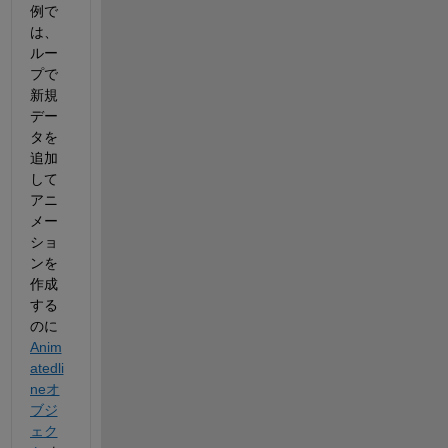
例で
は、
ルー
プで
新規
デー
タを
追加
して
アニ
メー
ショ
ンを
作成
する
のに
Anim
atedli
neオ
ブジ
ェク