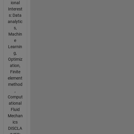
ional
Interest
s: Data
analytic
s,
Machin
e
Learnin
g,
Optimiz
ation,
Finite
element
method
,
Comput
ational
Fluid
Mechan
ics
DISCLA