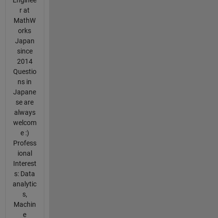
Enginee
r at
MathW
orks
Japan
since
2014
Questio
ns in
Japane
se are
always
welcom
e :)
Profess
ional
Interest
s: Data
analytic
s,
Machin
e