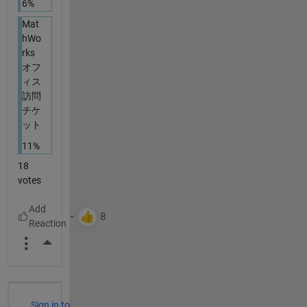
6%
Mat
hWo
rks
オフ
ィス
訪問
チケ
ット
11%
18
votes
More Actions
Sign in to