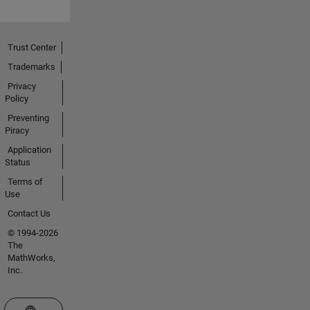
Trust Center
Trademarks
Privacy
Policy
Preventing
Piracy
Application
Status
Terms of
Use
Contact Us
© 1994-2026
The
MathWorks,
Inc.