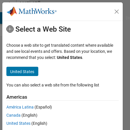
Skip to content
®
MATLAB
Central
MATLAB Answers
File Exchange
Cody
AI Chat Playground
Di
Select a Web Site
クリス
Choose a web site to get translated content where available
and see local events and offers. Based on your location, we
マスイ
recommend that you select:
United States
.
ブです
が​、サ
United States
ンタさ
You can also select a web site from the following list
んに何
をお​願
Americas
いしち
América Latina
(Español)
ゃいま
Canada
(English)
す？
United States
(English)