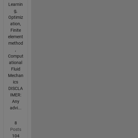
Learnin
g,
Optimiz
ation,
Finite
element
method
,
Comput
ational
Fluid
Mechan
ics
DISCLA
IMER:
Any
advi...
8
Posts
104