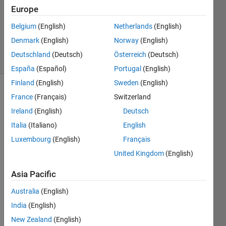
michio
Europe
24 Dec
2024
Belgium
(English)
Netherlands
(English)
54 Views
Denmark
(English)
Norway
(English)
0
Deutschland
(Deutsch)
Österreich
(Deutsch)
Comments
España
(Español)
Portugal
(English)
Finland
(English)
Sweden
(English)
Explore
>
France
(Français)
Switzerland
日本語
Ireland
(English)
Deutsch
Italia
(Italiano)
English
Follow
Channel
Luxembourg
(English)
Français
United Kingdom
(English)
Poll is
CLOSED
Asia Pacific
Australia
(English)
Tool
India
(English)
box
New Zealand
(English)
全部