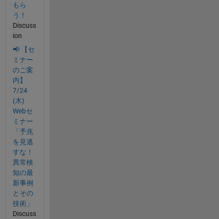
もら
う！
Discuss
ion
📢 【セ
ミナー
のご案
内】
7/24
(木)
Webセ
ミナー
「予兆
を見逃
すな！
異常検
知の最
新事例
とその
技術」
Discuss