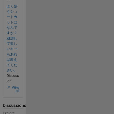
よく使
うショ
ートカ
ットは
なんで
すか？
追加し
て欲し
いキー
もあれ
ば教え
てくだ
さい。
Discuss
ion
View
all
Discussions
Explore