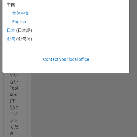
中国
入り
の
简体中文
MAT
English
LAB
日本
(日本語)
ライ
セン
한국
(한국어)
ス
67%
Contact your local office
まだ
持っ
てい
ない
Tool
box
(下
記に
コメ
ント
くだ
さ