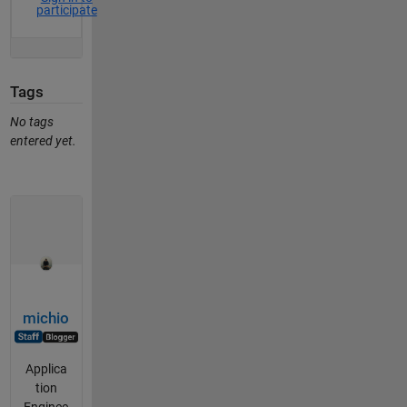
participate
Tags
No tags
entered yet.
michio
Applica
tion