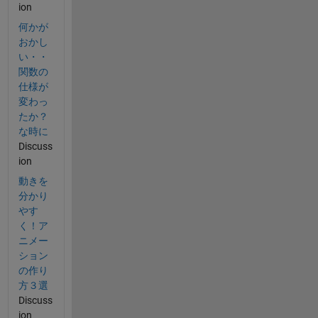
ion
何かが
おかし
い・・
関数の
仕様が
変わっ
たか？
な時に
Discuss
ion
動きを
分かり
やす
く！ア
ニメー
ション
の作り
方３選
Discuss
ion