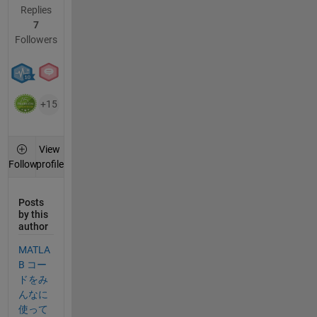
Replies
7
Followers
+15
View
profile
Follow
Posts
by this
author
MATLA
B コー
ドをみ
んなに
使って