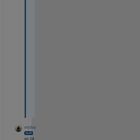
い
で
す
。
よ
ろ
し
く
お
願
い
し
ま
す
。
michio
on 24