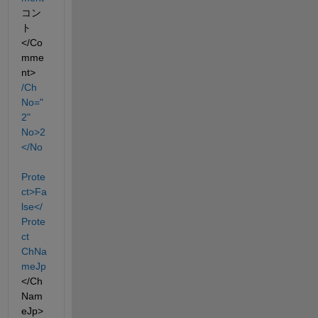
コン
ト
</Co
mme
nt> 
/Ch
No="
2"
No>2
</No
Prote
ct>Fa
lse</
Prote
ct
ChNa
meJp
</Ch
Nam
eJp> 