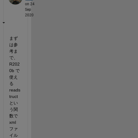
on 24
Sep
2020
まず
は参
考ま
で、
R202
0b で
使え
る 
reads
truct 
とい
う関
数で 
xml 
ファ
イル