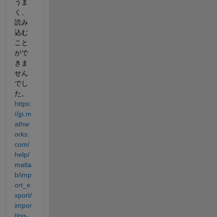
うま
く、
読み
込む
こと
がで
きま
せん
でし
た。
https:
//jp.m
athw
orks.
com/
help/
matla
b/imp
ort_e
xport/
impor
ting-