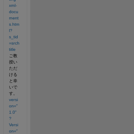
xml-
docu
ment
s.htm
l?
s_tid
=srch
title
ご教
授い
ただ
ける
と幸
いで
す。
versi
on="
1.0" 
?
Versi
on="