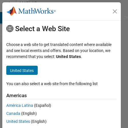
Skip to content
MATLAB
Answers
MATLAB Answers
File Exchange
Cody
AI Chat Playground
Di
Select a Web Site
Choose a web site to get translated content where available
xmlフ
and see local events and offers. Based on your location, we
recommend that you select:
United States
.
ァイル
のタグ
United States
要素の
抽出
You can also select a web site from the following list
Americas
Shinij
América Latina
(Español)
Kumagai
23 Sep
Canada
(English)
2020
United States
(English)
1 Answer