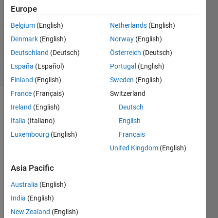
Answer
Europe
Accepted
Belgium
(English)
Netherlands
(English)
Updated
Denmark
(English)
Norway
(English)
26 Sep
2020
Deutschland
(Deutsch)
Österreich
(Deutsch)
2 Views
España
(Español)
Portugal
(English)
(30 days)
Finland
(English)
Sweden
(English)
France
(Français)
Switzerland
Show older
Ireland
(English)
Deutsch
comments
Italia
(Italiano)
English
Luxembourg
(English)
Français
United Kingdom
(English)
以前
の質
Asia Pacific
問が
Australia
(English)
上手
く反
India
(English)
映さ
New Zealand
(English)
れて