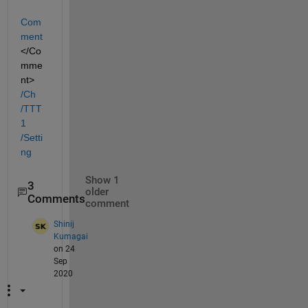
Com
ment
</Co
mme
nt> 
/Ch
/TTT
1
/Setti
ng
Show 1
3
older
Comments
comment
Shinij
Kumagai
on 24
Sep
2020