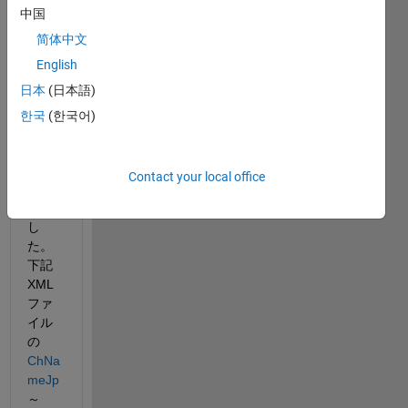
中国
いな
かっ
简体中文
たの
English
で、
日本
(日本語)
再
度、
한국
(한국어)
投稿
させ
てい
Contact your local office
ただ
きま
し
た。 
下記
XML
ファ
イル
の 
ChNa
meJp
～