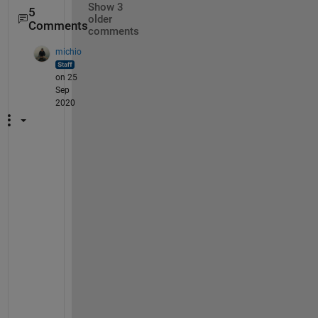
Show 3
5
older
Comments
comments
michio
on 25
Sep
2020
x
m
l
2
s
t
r
u
c
t 
関