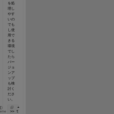
を処
理し
やす
いの
でも
し使
用で
きる
環境
でし
たら
バー
ジョ
ンア
ップ
も検
討く
ださ
い。
>> t = readstruct(
'Living.txt'
,
'FileType'
,
'xml'
)
heme