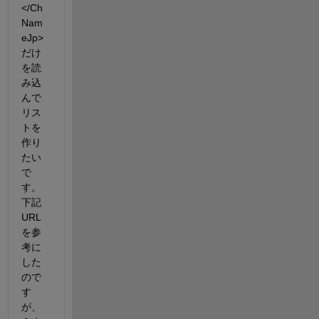
</Ch
Nam
eJp>
だけ
を読
み込
んで
リス
トを
作り
たい
で
す。 
下記
URL
を参
考に
した
ので
す
が、