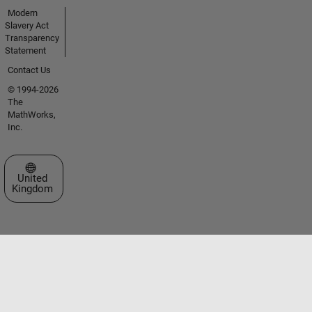
Modern
Slavery Act
Transparency
Statement
Contact Us
© 1994-2026
The
MathWorks,
Inc.
Select a Web Site
United
Kingdom