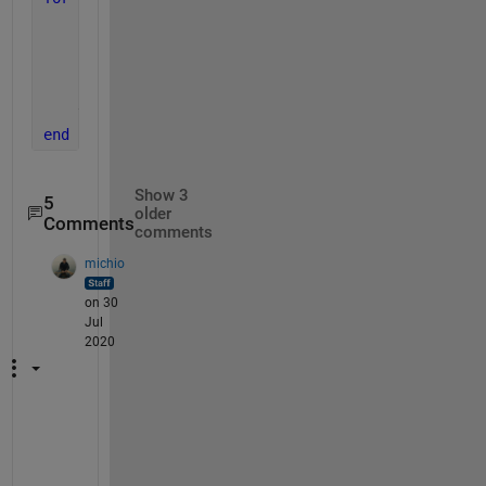
    k1 = h*Y(k);
    k2 = h*feval(f,x(k)+k1./2);
    k3 = h*feval(f,x(k)+k2./2);         
%%(Y(k)+k2.
    k4 = h*feval(f,x(k)+k3);
    y(k)=y(k-1)+(k1+2*k2+2*k3+k4).*dx/6;
end
Show 3
5
older
Comments
comments
michio
on 30
Jul
2020
よ
か
っ