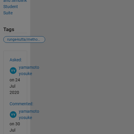
and Simulink
Student
Suite
Tags
runge-kutta/method/ルンゲクッタ法/エラー
See Also
Asked:
yamamoto
yosuke
on 24
Jul
2020
Commented:
yamamoto
yosuke
on 30
Jul