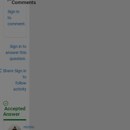
Comments
Sign in
to
comment.
Sign in to
answer this
question.
Share
Sign in
to
follow
activity
Accepted
Answer
michio