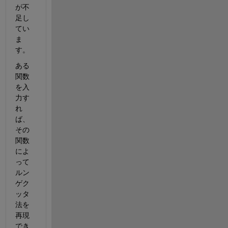
が不
足し
てい
ま
す。
ある
関数
を入
力す
れ
ば、
その
関数
によ
って
ルン
ゲク
ッタ
法を
再現
でき