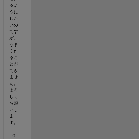
るよ
うに
した
いの
です
が、
うま
く作
るこ
とが
でき
ませ
ん。
よろ
しく
お願
いし
ま
す。
0