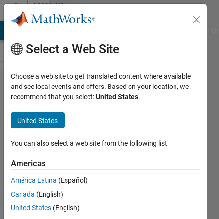
Skip to content
MATLAB
Answers
MATLAB Answers
File Exchange
Cody
AI Chat Playground
Di
Select a Web Site
Choose a web site to get translated content where available
ルンゲ
and see local events and offers. Based on your location, we
recommend that you select:
United States
.
クッタ
法の入
United States
力引数
の不足
You can also select a web site from the following list
につい
Americas
て。
América Latina
(Español)
Canada
(English)
yamamoto
United States
(English)
yosuke