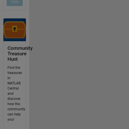
Community
Treasure
Hunt
Find the
treasures
in
MATLAB
Central
and
discover
how the
community
can help
you!