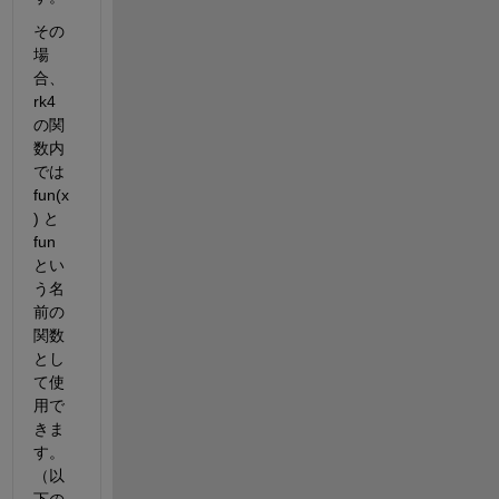
その
場
合、
rk4 
の関
数内
では 
fun(x
) と 
fun 
とい
う名
前の
関数
とし
て使
用で
きま
す。
（以
下の