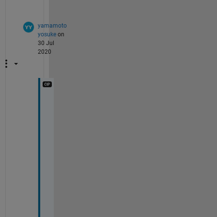
。
yamamoto
yosuke
on
30 Jul
2020
そ
う
で
す
ね
、
h
に
つ
い
て
は