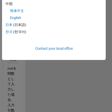
dx = (xe-x0)/h;
中国
y(1) = y0;
简体中文
Y=feval(f,x);
English
日本
(日本語)
for 
k=2:h
한국
(한국어)
    k1 = h*Y(k);
    k2 = h*feval(f,x(k)+k1./2);
    k3 = h*feval(f,x(k)+k2./2);         
%%(Y(k)+k2.
Contact your local office
    k4 = h*feval(f,x(k)+k3);
    y(k)=y(k-1)+(k1+2*k2+2*k3+k4).*dx/6;
end
cosを
関数
とし
て入
力し
た場
合、
入力
引数