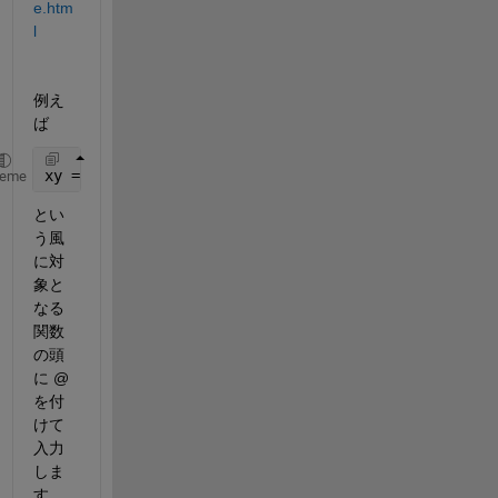
e.htm
l
例え
ば
xy = rk4(@cos, x0, xe, h, y0)
heme
とい
う風
に対
象と
なる
関数
の頭
に @ 
を付
けて
入力
しま
す。