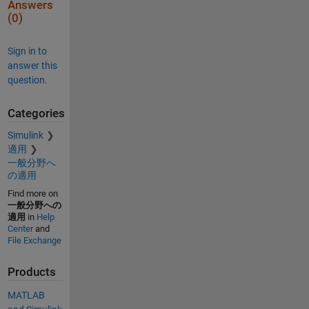
Answers
(0)
Sign in to
answer this
question.
Categories
Simulink
適用
一般分野へ
の適用
Find more on
一般分野への
適用
in
Help
Center
and
File Exchange
Products
MATLAB