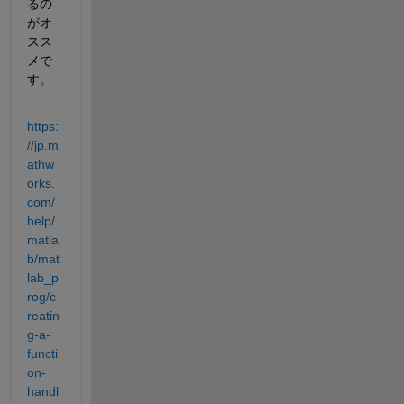
るの
がオ
スス
メで
す。
https:
//jp.m
athw
orks.
com/
help/
matla
b/mat
lab_p
rog/c
reatin
g-a-
functi
on-
handl