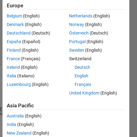
24 Jul
Europe
2020
1 Answer
Belgium
(English)
Netherlands
(English)
Answer
Denmark
(English)
Norway
(English)
Accepted
Deutschland
(Deutsch)
Österreich
(Deutsch)
Updated
España
(Español)
Portugal
(English)
30 Jul 2020
9 Views
Finland
(English)
Sweden
(English)
(30 days)
France
(Français)
Switzerland
Ireland
(English)
Deutsch
Italia
(Italiano)
English
Show older
comments
Luxembourg
(English)
Français
United Kingdom
(English)
Asia Pacific
function 
xy = rk4(fun,x0,xe,h,y0)
%関数、初期値、終端
heme
Australia
(English)
x  = linspace(x0,xe,h);
%%h個の点、間隔は(xe-x0)/h
India
(English)
f = @fun(x);
y = zeros(1,h);
New Zealand
(English)