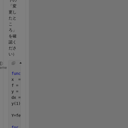
「変
更し
たと
こ
ろ」
を確
認く
ださ
い）
heme
function 
xy = rk4(fun,x0,xe,h,y0)
%関数、初期値、終端
x  = linspace(x0,xe,h);
%%h個の点、間隔は(xe-x0)/h
f = fun(x); 
% 変更したところ
y = zeros(1,h);
dx = (xe-x0)/h;
y(1) = y0;
Y=feval(f,x);
for 
k=2:h