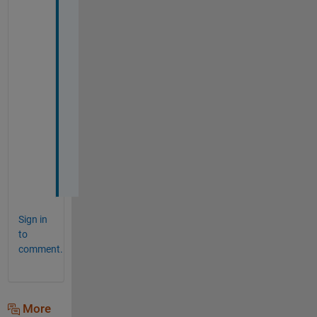
、
こ
れ
か
ら
考
え
て
み
ま
す
。
Sign in
to
comment.
More