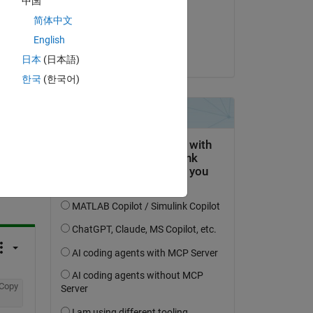
中国
して
on 7 Jan 2021
简体中文
Accepted:
English
michio
日本
(日本語)
한국
(한국어)
question.
 activity
Copy