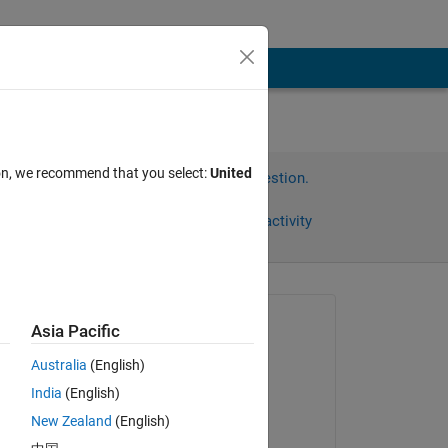
ion, we recommend that you select:
United
Sign in to answer this question.
Share
Sign in to follow activity
Asked:
Asia Pacific
taichi muto
Australia
(English)
on 8 Jul 2020
ルで表
India
(English)
ジが
Answered:
New Zealand
(English)
sata tetsu