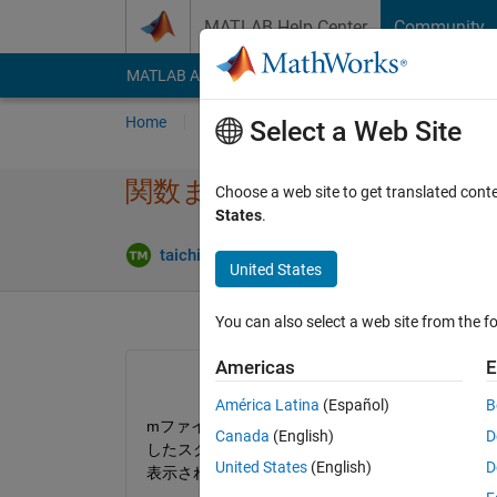
Skip to content
MATLAB Help Center
Community
MATLAB Answers
File Exchange
Cody
AI Cha
Home
Ask
Answer
Browse
MATLAB
Select a Web Site
関数または変数 'hyouka2'
Choose a web site to get translated cont
States
.
Answe
taichi muto
8 Jul 2020
2 Answers
United States
You can also select a web site from the fo
Americas
E
América Latina
(Español)
B
mファイルにて 'hyouka2 = 20000＊.....' とhyo
Canada
(English)
D
したスクリプトを書いたのですが，実行すると「関数ま
United States
(English)
D
表示されてしまいます。