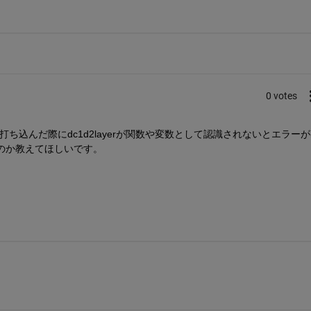
0 votes
,thickness)と打ち込んだ際にdc1d2layerが関数や変数として認識されないとエラー
良いのか教えてほしいです。