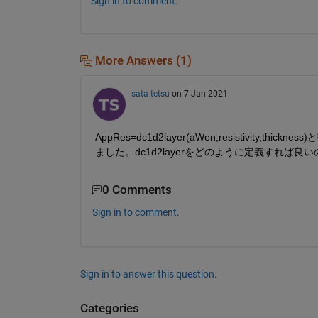
Sign in to comment.
More Answers (1)
sata tetsu
on 7 Jan 2021
AppRes=dc1d2layer(aWen,resistivity
ました。dc1d2layerをどのように定義すれば
0 Comments
Sign in to comment.
Sign in to answer this question.
Categories