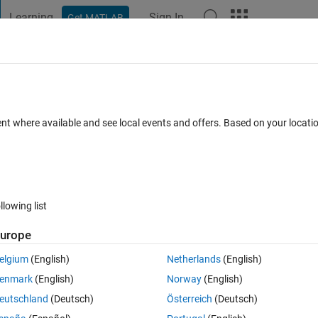
Learning
Sign In
Get MATLAB
t Playground
Discussions
Contests
Blogs
Post
More
 FAQs
More
 が認識されません。
ent where available and see local events and offers. Based on your locat
r Accepted
Updated 7 Jan 2021
4 Views (30 days)
llowing list
urope
0 votes
elgium
(English)
Netherlands
(English)
uka2を定義して，それを結果として 'kekka = [hyouka2 trq ...]' とベクト
enmark
(English)
Norway
(English)
たは変数 'hyouka2' が認識されません。」というエラーメッセー
eutschland
(Deutsch)
Österreich
(Deutsch)