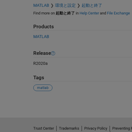
MATLAB
環境と設定
起動と終了
Find more on
起動と終了
in
Help Center
and
File Exchange
Products
MATLAB
Release
R2020a
Tags
matlab
See Also
Trust Center
Trademarks
Privacy Policy
Preventing 