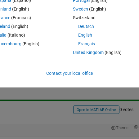
spaña
(Español)
Portugal
(English)
kekka = [hyouka2 trq ...]' が書いてある行よりも上にあるのですが，エラーと
inland
(English)
Sweden
(English)
が書いてある行です。
rance
(Français)
Switzerland
。
reland
(English)
Deutsch
talia
(Italiano)
English
uxembourg
(English)
Français
United Kingdom
(English)
Sign in to answer this 
Contact your local office
Share
Sign in to follow
0 votes
Open in MATLAB Online
Theme