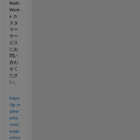
Math
Work
s カ
スタ
マー
サー
ビス
にお
問い
合わ
せく
ださ
い。
https:
//jp.m
athw
orks.
com/
supp
ort/co