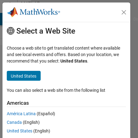
Skip to content
MATLAB
Answers
MATLAB Answers
File Exchange
Cody
AI Chat Playground
Di
Select a Web Site
Choose a web site to get translated content where available
student
and see local events and offers. Based on your location, we
recommend that you select:
United States
.
版のPC
の移行
United States
につい
て
You can also select a web site from the following list
Americas
百花 宮
América Latina
(Español)
澤
29 Jun
Canada
(English)
2020
United States
(English)
1 Answer