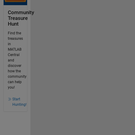
Community
Treasure
Hunt
Find the
treasures
in
MATLAB
Central
and
discover
how the
community
can help
you!
Start
Hunting!