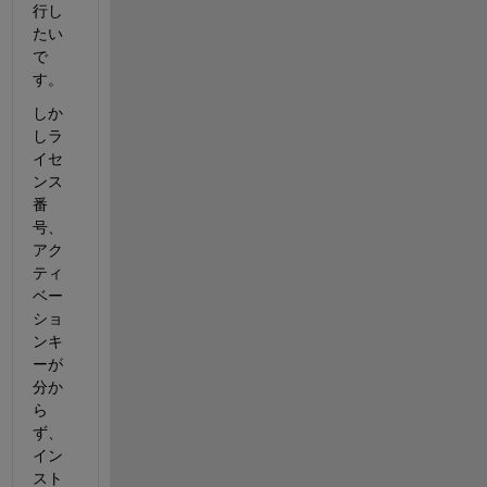
行し
たい
で
す。
しか
しラ
イセ
ンス
番
号、
アク
ティ
ベー
ショ
ンキ
ーが
分か
ら
ず、
イン
スト