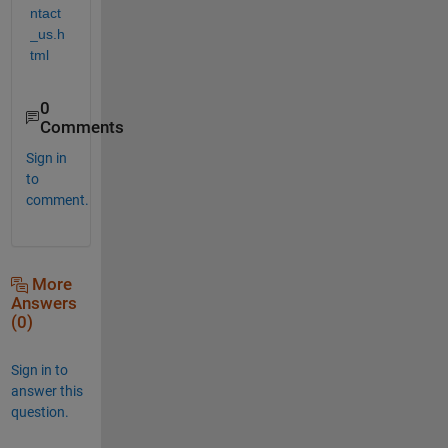
ntact
_us.h
tml
0
Comments
Sign in
to
comment.
More
Answers
(0)
Sign in to
answer this
question.