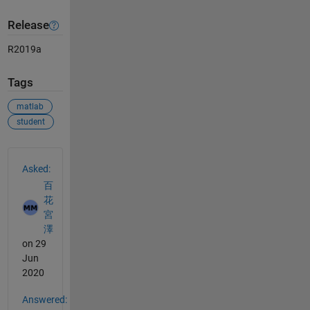
Release
R2019a
Tags
matlab
student
See Also
Asked:
百
花
宮
澤
on 29
Jun
2020
Answered: