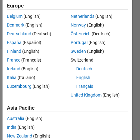
Answer
Europe
Accepted
Belgium
(English)
Netherlands
(English)
Updated
Denmark
(English)
Norway
(English)
29 Jun 2020
5 Views
Deutschland
(Deutsch)
Österreich
(Deutsch)
(30 days)
España
(Español)
Portugal
(English)
Finland
(English)
Sweden
(English)
France
(Français)
Switzerland
Ireland
(English)
Deutsch
Italia
(Italiano)
English
Luxembourg
(English)
Français
大学
United Kingdom
(English)
とは
別に
Asia Pacific
個人
Australia
(English)
で
MAT
India
(English)
LAB 
New Zealand
(English)
and 