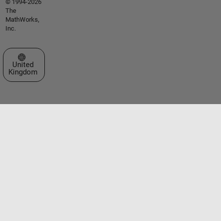
© 1994-2026
The
MathWorks,
Inc.
Select a Web Site
United
Kingdom