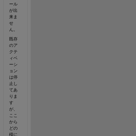
ール
が出
来ま
せ
ん。
既存
のア
クテ
ィベ
ーシ
ョン
は停
止し
てあ
りま
す
が、
ここ
から
どの
様に