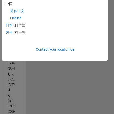
中国
Simul
ink 
简体中文
Stud
English
ent 
日本
(日本語)
Suite
を購
한국
(한국어)
入し
て
stude
Contact your local office
nt版
R201
9aを
使用
して
いた
ので
す
が、
新し
いPC
に移