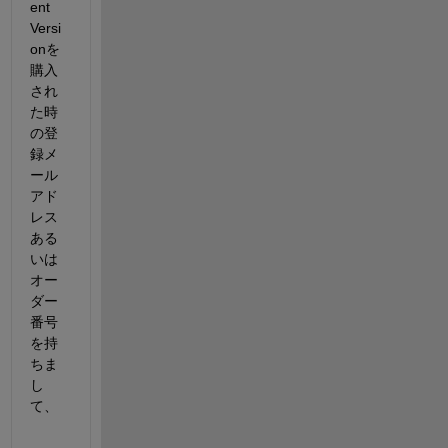
ent 
Versi
onを
購入
され
た時
の登
録メ
ール
アド
レス
ある
いは
オー
ダー
番号
を持
ちま
し
て、