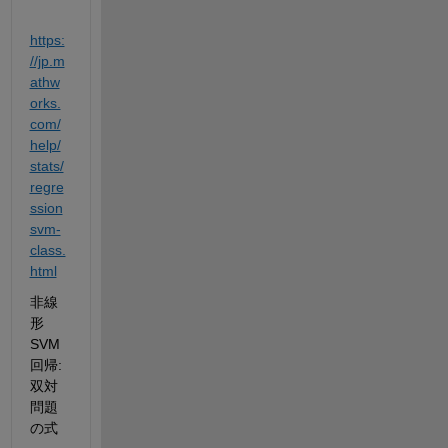
https:
//jp.m
athw
orks.
com/
help/
stats/
regre
ssion
svm-
class.
html
非線
形 
SVM 
回帰: 
双対
問題
の式