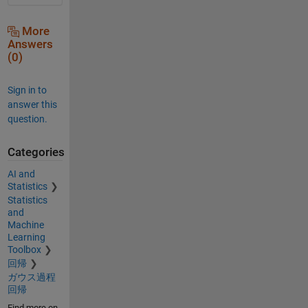
More
Answers
(0)
Sign in to
answer this
question.
Categories
AI and
Statistics
Statistics
and
Machine
Learning
Toolbox
回帰
ガウス過程
回帰
Find more on