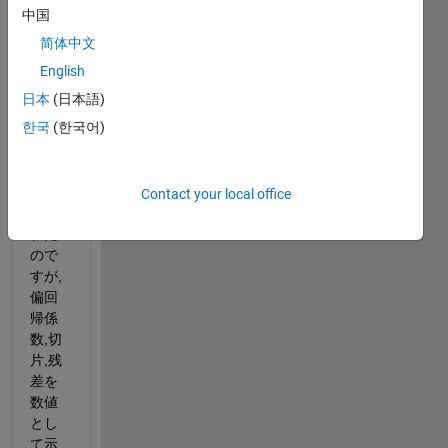
中国
回帰
简体中文
学習
器を
English
用い
日本
(日本語)
て画
한국
(한국어)
像の
よう
な結
果が
Contact your local office
得ら
れた
ので
すが,
偏回
帰係
数,切
片,残
差を
数値
とし
て示