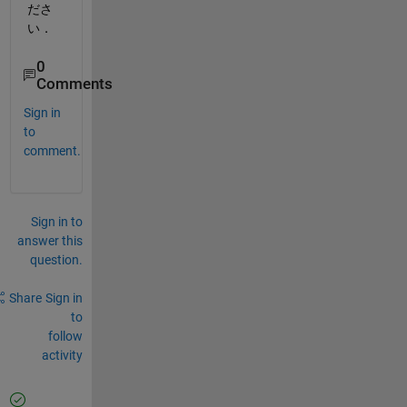
ださ
い．
0
Comments
Sign in
to
comment.
Sign in to
answer this
question.
Share
Sign in
to
follow
activity