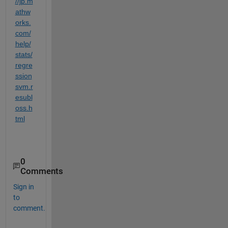
//jp.m
athw
orks.
com/
help/
stats/
regre
ssion
svm.r
esubl
oss.h
tml
0
Comments
Sign in
to
comment.