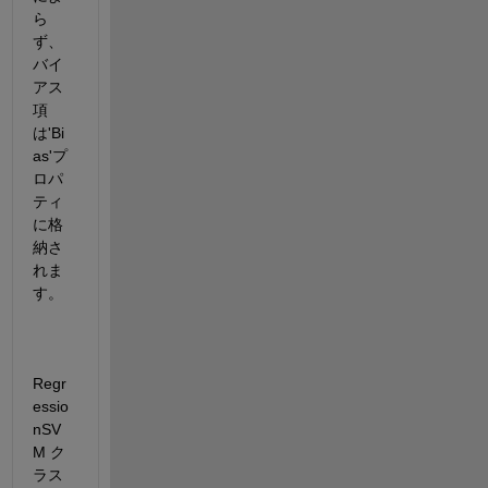
ら
ず、
バイ
アス
項
は'Bi
as'プ
ロパ
ティ
に格
納さ
れま
す。
Regr
essio
nSV
M ク
ラス