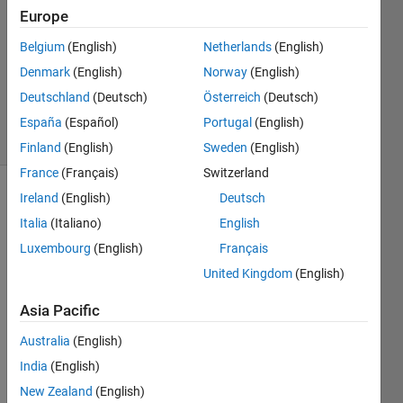
Europe
1 Answer
Answer
Belgium
(English)
Netherlands
(English)
Accepted
Denmark
(English)
Norway
(English)
Updated
Deutschland
(Deutsch)
Österreich
(Deutsch)
14 Jan 2020
5 Views
España
(Español)
Portugal
(English)
(30 days)
Finland
(English)
Sweden
(English)
France
(Français)
Switzerland
Ireland
(English)
Deutsch
Italia
(Italiano)
English
Luxembourg
(English)
Français
United Kingdom
(English)
Asia Pacific
Australia
(English)
India
(English)
New Zealand
(English)