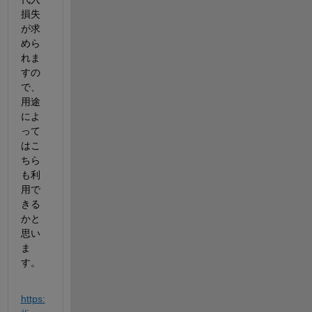
損失
が求
めら
れま
すの
で、
用途
によ
って
はこ
ちら
も利
用で
きる
かと
思い
ま
す。
https: