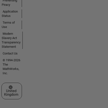
Preventing
Piracy
Application
Status
Terms of
Use
Modern
Slavery Act
Transparency
Statement
Contact Us
© 1994-2026
The
MathWorks,
Inc.
Select a Web Site
United
Kingdom