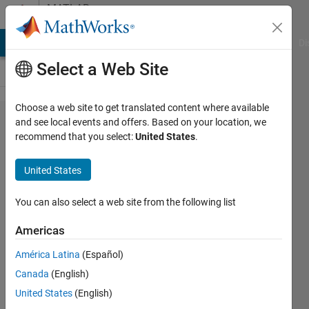
Skip to content
MATLAB
Answers
MATLAB Answers
File Exchange
Cody
AI Chat Playground
Di
Select a Web Site
Choose a web site to get translated content where available
回帰学
and see local events and offers. Based on your location, we
recommend that you select:
United States
.
習器を
用いた
United States
結果の
整理に
You can also select a web site from the following list
ついて
Americas
América Latina
(Español)
Masashige
Canada
(English)
Tayasu
13 Jan
United States
(English)
2020