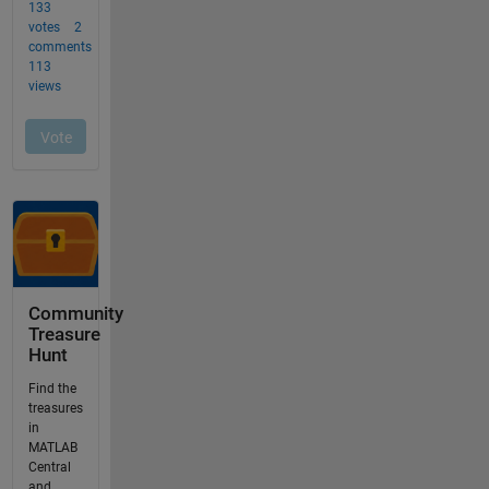
Community
Treasure
Hunt
Find the
treasures
in
MATLAB
Central
and