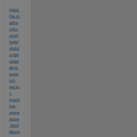
https:
//jp.m
athw
orks.
com/
help/
stats/
unde
rstan
ding-
supp
ort-
vecto
r-
mach
ine-
regre
ssion
.html
#buyr