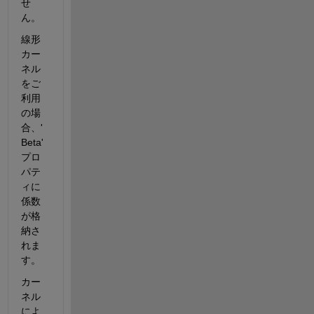
せ
ん。
線形
カー
ネル
をご
利用
の場
合、'
Beta'
プロ
パテ
ィに
係数
が格
納さ
れま
す。
カー
ネル
によ