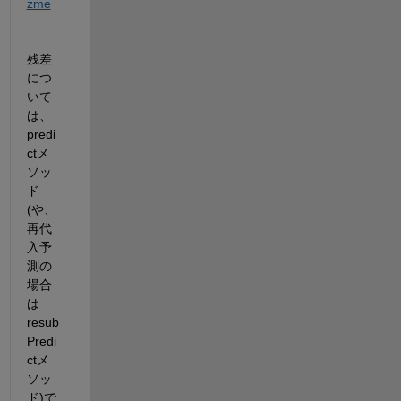
zme
残差
につ
いて
は、
predi
ctメ
ソッ
ド
(や、
再代
入予
測の
場合
は
resub
Predi
ctメ
ソッ
ド)で