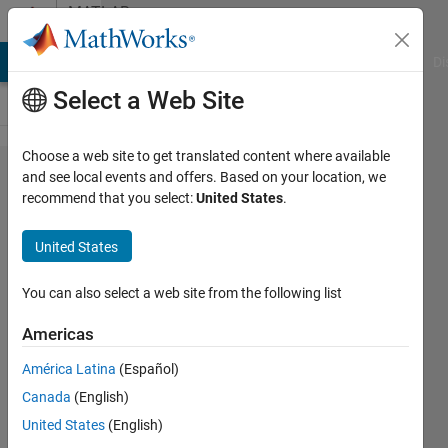
Skip to content
MATLAB
Answers
MATLAB Answers
File Exchange
Cody
AI Chat Playground
Di
Select a Web Site
Choose a web site to get translated content where available
配列イ
and see local events and offers. Based on your location, we
recommend that you select:
United States
.
ンデッ
クスの
United States
エラー
メッセ
You can also select a web site from the following list
ージに
Americas
ついて
América Latina
(Español)
Canada
(English)
kazuma
United States
(English)
kaneda