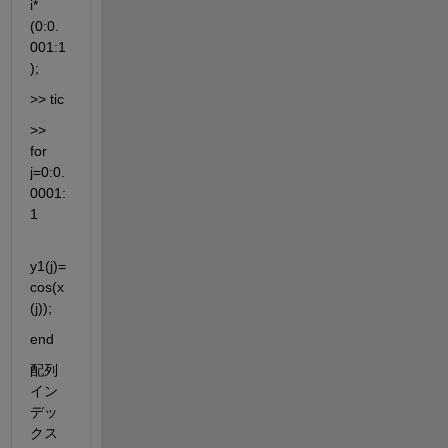
i*
(0:0.
001:1
);
>> tic
>> 
for 
j=0:0.
0001:
1
y1(j)=
cos(x
(j));
end
配列
イン
デッ
クス