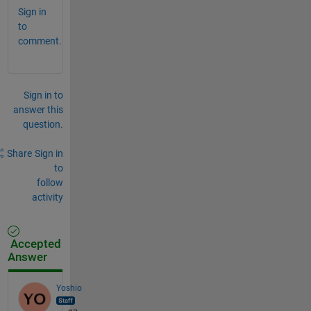
Sign in
to
comment.
Sign in to
answer this
question.
Share
Sign in
to
follow
activity
Accepted
Answer
Yoshio