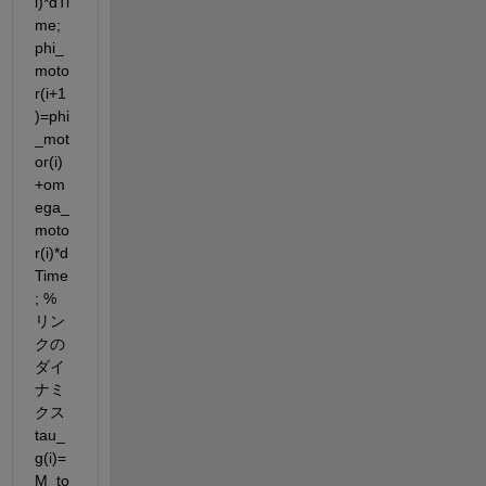
i)*dTi
me; 
phi_
moto
r(i+1
)=phi
_mot
or(i)
+om
ega_
moto
r(i)*d
Time
; %
リン
クの
ダイ
ナミ
クス 
tau_
g(i)=
M_to