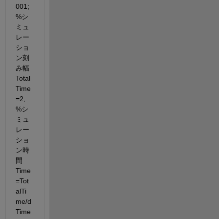
001; 
%シ
ミュ
レー
ショ
ン刻
み幅 
Total
Time
=2; 
%シ
ミュ
レー
ショ
ン時
間 
Time
=Tot
alTi
me/d
Time