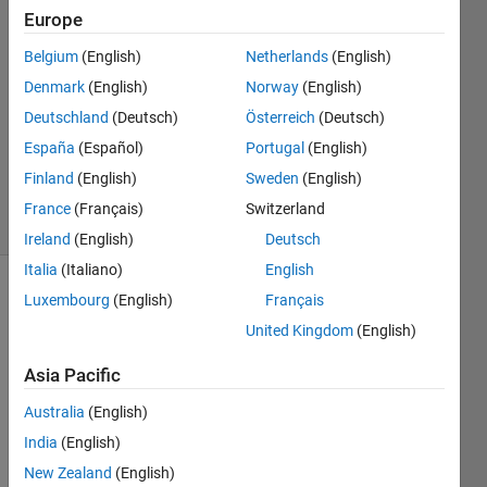
27 Oct
Europe
2019
2
Belgium
(English)
Netherlands
(English)
Answers
Denmark
(English)
Norway
(English)
Answer
Deutschland
(Deutsch)
Österreich
(Deutsch)
Accepted
España
(Español)
Portugal
(English)
Updated
18 Jul 2023
Finland
(English)
Sweden
(English)
23 Views
France
(Français)
Switzerland
(30 days)
Ireland
(English)
Deutsch
Italia
(Italiano)
English
Luxembourg
(English)
Français
United Kingdom
(English)
Asia Pacific
下記
Australia
(English)
のよ
India
(English)
うな
New Zealand
(English)
プロ