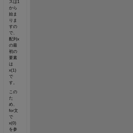
スは1
から
始ま
りま
すの
で、
配列x
の最
初の
要素
は
x(1)
で
す。
この
た
め、
for文
で
x(0)
を参