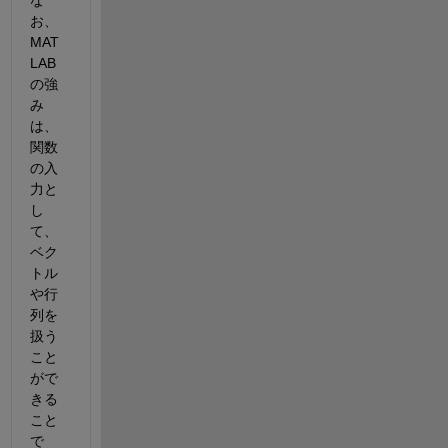
お、
MAT
LAB
の強
み
は、
関数
の入
力と
し
て、
ベク
トル
や行
列を
扱う
こと
がで
きる
こと
で