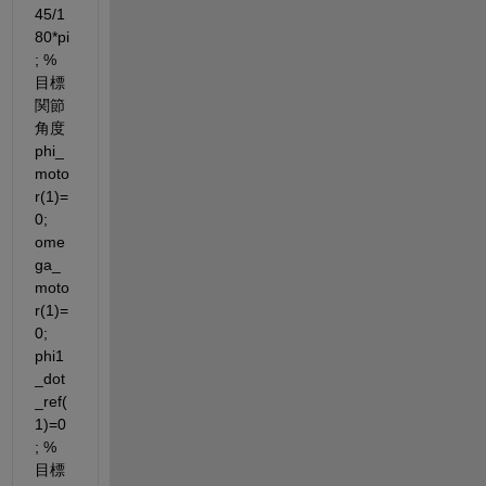
45/1
80*pi
; %
目標
関節
角度 
phi_
moto
r(1)=
0; 
ome
ga_
moto
r(1)=
0; 
phi1
_dot
_ref(
1)=0
; %
目標