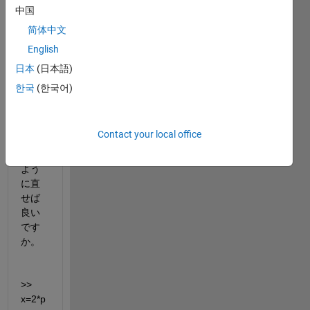
グラ
中国
ム
简体中文
で、
English
エラ
ーメ
日本
(日本語)
ッセ
한국
(한국어)
ージ
が出
ま
Contact your local office
す。
どの
よう
に直
せば
良い
です
か。
>> 
x=2*p