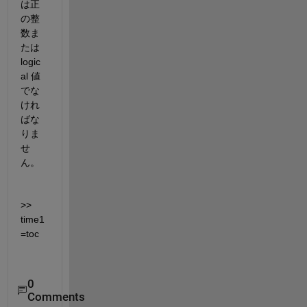
は正
の整
数ま
たは 
logic
al 値
でな
けれ
ばな
りま
せ
ん。
>> 
time1
=toc
0
Comments