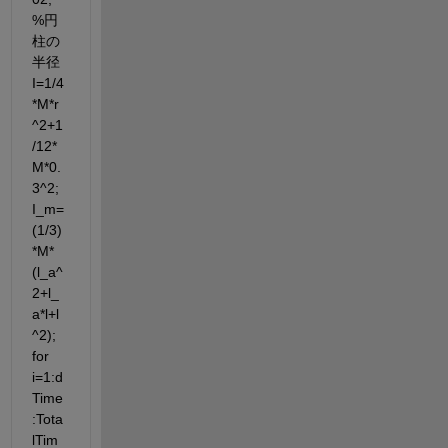
%円
柱の
半径 
I=1/4
*M*r
^2+1
/12*
M*0.
3^2; 
I_m=
(1/3)
*M*
(l_a^
2+l_
a*l+l
^2); 
for 
i=1:d
Time
:Tota
lTim