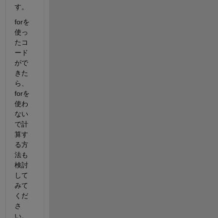
す。
forを
使っ
たコ
ード
がで
きた
ら、
forを
使わ
ない
で計
算す
る方
法も
検討
して
みて
くだ
さ
い。