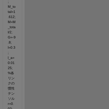
; 
M_to
tal=1
.612; 
M=M
_tota
l/2; 
G=-9
.8; 
l=0.3
; 
l_a=
0.01
25; 
%各
リン
クの
慣性
テン
ソル 
r=0.
02; 