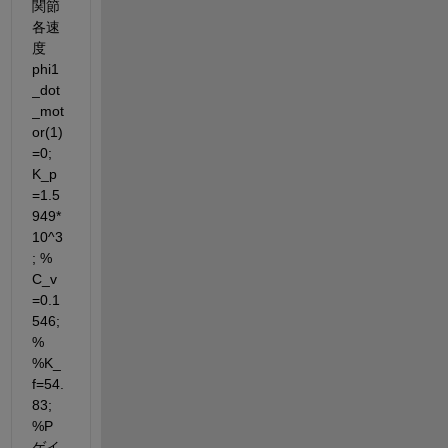
関節
各速
度 
phi1
_dot
_mot
or(1)
=0; 
K_p
=1.5
949*
10^3
; % 
C_v
=0.1
546; 
% 
%K_
f=54.
83; 
%P
ゲイ