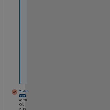
し
た
。
無
事
に
、
実
行
で
き
ま
し
た
。
Yoshio
on 28
Oct
2019