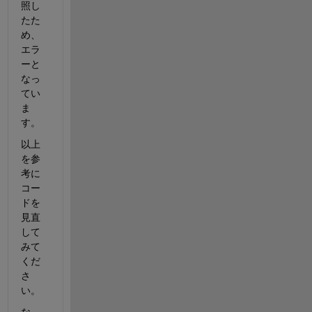
照し
たた
め、
エラ
ーと
なっ
てい
ま
す。
以上
を参
考に
コー
ドを
見直
して
みて
くだ
さ
い。
な