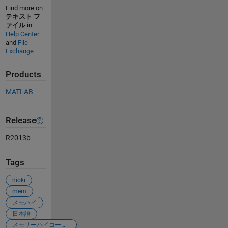
Find more on
テキスト フ
ァイル
in
Help Center
and
File
Exchange
Products
MATLAB
Release
R2013b
Tags
hioki
mem
メモハイ
日本語
メモリーハイコーダー