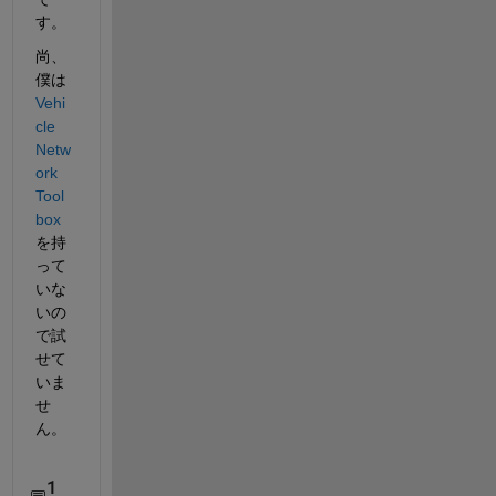
す。
尚、
僕は
Vehi
cle 
Netw
ork 
Tool
box
を持
って
いな
いの
で試
せて
いま
せ
ん。
1