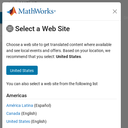
Skip to content
MATLAB
Answers
MATLAB Answers
File Exchange
Cody
AI Chat Playground
Di
Select a Web Site
Choose a web site to get translated content where available
HIOKI
and see local events and offers. Based on your location, we
recommend that you select:
United States
.
ファイ
ルの読
United States
み込み
You can also select a web site from the following list
qrqr
Americas
7 Feb
2019
América Latina
(Español)
2
Canada
(English)
Answers
United States
(English)
Answer