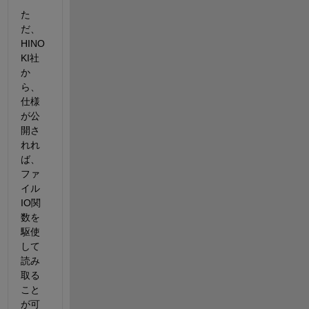
た
だ、
HINO
KI社
か
ら、
仕様
が公
開さ
れれ
ば、
ファ
イル
IO関
数を
駆使
して
読み
取る
こと
が可