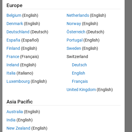
Accepted
Europe
Updated
Belgium
(English)
Netherlands
(English)
13 Feb 2019
13 Views
Denmark
(English)
Norway
(English)
(30 days)
Deutschland
(Deutsch)
Österreich
(Deutsch)
España
(Español)
Portugal
(English)
Finland
(English)
Sweden
(English)
France
(Français)
Switzerland
Ireland
(English)
Deutsch
Italia
(Italiano)
English
質問
Luxembourg
(English)
Français
で
United Kingdom
(English)
す。
Asia Pacific
HIOK
Australia
(English)
Iメモ
リー
India
(English)
ハイ
New Zealand
(English)