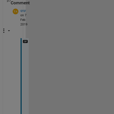
Comment
qrqr
on 7
Feb
2019
あ
り
が
と
う
ご
ざ
い
ま
す
。