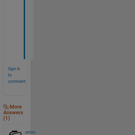
う
と
思
い
ま
す
。
Sign in
to
comment.
More
Answers
(1)
satoru