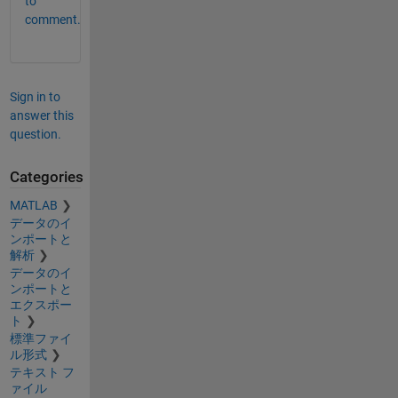
to
comment.
Sign in to
answer this
question.
Categories
MATLAB
データのイ
ンポートと
解析
データのイ
ンポートと
エクスポー
ト
標準ファイ
ル形式
テキスト フ
ァイル