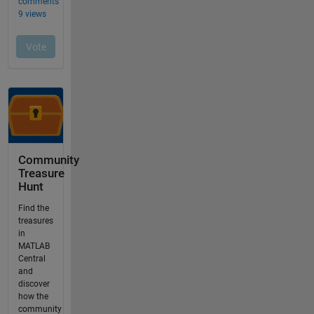
Community
Treasure
Hunt
Find the
treasures
in
MATLAB
Central
and
discover
how the
community