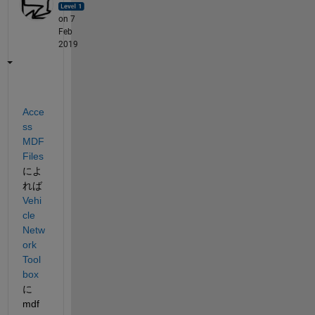
on 7
Feb
2019
Acce
ss 
MDF 
Files
によ
れば
Vehi
cle 
Netw
ork 
Tool
box
に
mdf