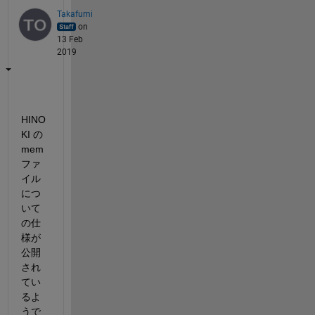
Takafumi
on
13 Feb
2019
HINO
KI の
mem 
ファ
イル
につ
いて
の仕
様が
公開
され
てい
るよ
うで