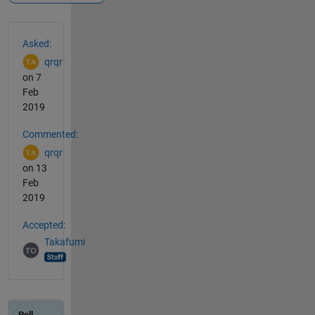
See Also
Asked:
qrqr
on 7
Feb
2019
Commented:
qrqr
on 13
Feb
2019
Accepted:
Takafumi