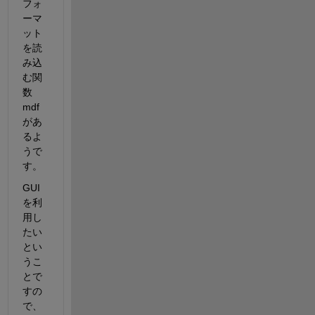
フォ
ーマ
ット
を読
み込
む関
数
mdf
があ
るよ
うで
す。
GUI
を利
用し
たい
とい
うこ
とで
すの
で、