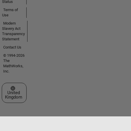
Status
Terms of
Use
Modern
Slavery Act
Transparency
Statement
Contact Us
© 1994-2026
The
MathWorks,
Inc.
Select a Web Site
United
Kingdom