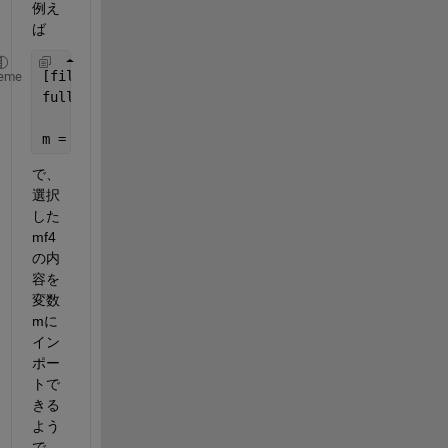
例え
ば
[filename, directory] = uigetfile(
'*.mf4'
, 
'Please
eme
fullpath = strcat(directory, filename);
m = mdf(fullpath);
で、
選択
した
mf4
の内
容を
変数
mに
イン
ポー
トで
きる
よう
で