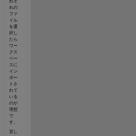
れぞ
れの
ファ
イル
を選
択し
たら
ワー
クス
ペー
スに
イン
ポー
トさ
れて
いる
のが
理想
で
す。
宜し