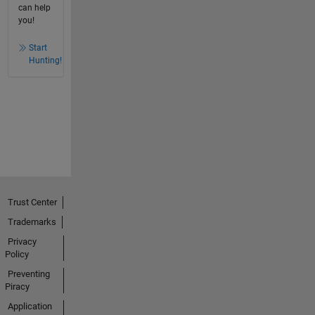
can help
you!
Start
Hunting!
Trust Center
Trademarks
Privacy
Policy
Preventing
Piracy
Application