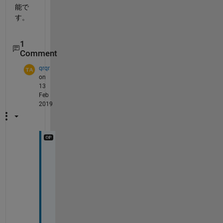
能で
す。
1
Comment
qrqr
on
13
Feb
2019
あ
り
が
と
う
ご
ざ