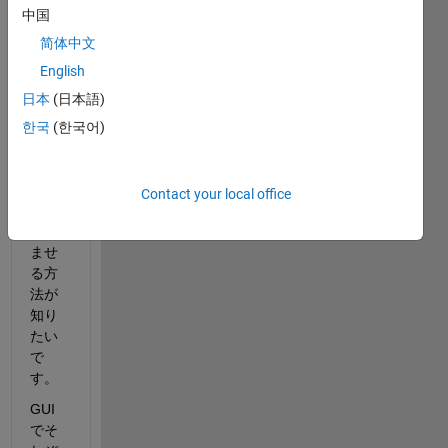
コー
中国
ダー
から
简体中文
出る
English
MEM
日本
(日本語)
ファ
イル
한국
(한국어)
を
MAT
LAB
Contact your local office
で読
み込
ませ
る方
法が
知り
たい
で
す。
GUI
でそ