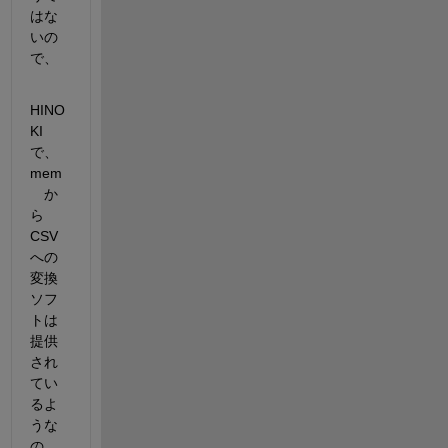
はな
いの
で、
HINO
KI 
で、
mem
　か
ら　
CSV 
への
変換
ソフ
トは
提供
され
てい
るよ
うな
の