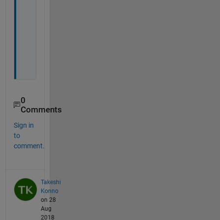
に
思
い
ま
し
た
．
0
Comments
Sign in
to
comment.
Takeshi
Konno
on 28
Aug
2018