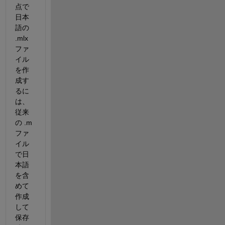
点で
日本
語の 
.mlx 
ファ
イル
を作
成す
るに
は、
従来
の .m 
ファ
イル
で日
本語
を含
めて
作成
して
保存