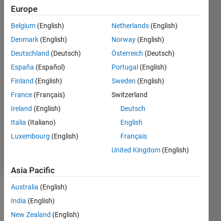
が．．．
Europe
Belgium
(English)
Netherlands
(English)
Takeshi
Denmark
(English)
Norway
(English)
Konno
Deutschland
(Deutsch)
Österreich
(Deutsch)
27 Aug
España
(Español)
Portugal
(English)
2018
Finland
(English)
Sweden
(English)
4
Answers
France
(Français)
Switzerland
Answer
Ireland
(English)
Deutsch
Accepted
Italia
(Italiano)
English
Updated
Luxembourg
(English)
Français
7 Jul 2020
7 Views
United Kingdom
(English)
(30 days)
Asia Pacific
Australia
(English)
India
(English)
New Zealand
(English)