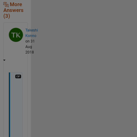
More
Answers
(3)
Takeshi
Konno
on 31
Aug
2018
追
加
の
回
答
を
お
寄