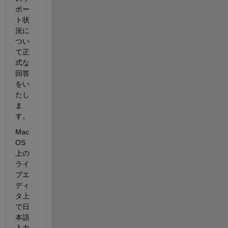
ポー
ト状
況に
つい
て正
式な
回答
をい
たし
ま
す。
Mac 
OS 
上の
ライ
ブエ
ディ
タ上
で日
本語
入力