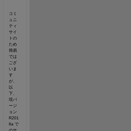
コミ
ュニ
ティ
サイ
トの
ため
簡易
では
ござ
いま
す
が、
以
下、
現バ
ージ
ョン 
R201
8a で
のサ