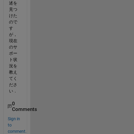
述を
見つ
けた
ので
す
が， 
現在
のサ
ポー
ト状
況を
教え
てく
ださ
い．
0
Comments
Sign in
to
comment.