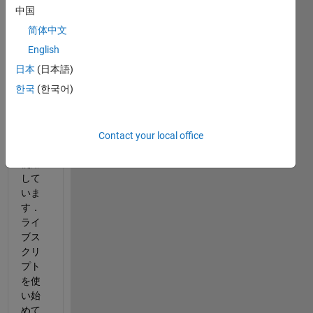
中国
简体中文
MAT
English
LAB 
日本
(日本語)
2018
한국
(한국어)
a を 
maco
s 
10.13
Contact your local office
.6 で
使用
して
いま
す． 
ライ
ブス
クリ
プト
を使
い始
めて