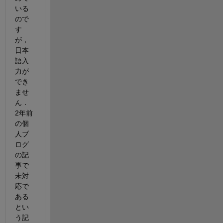
いる
ので
す
が，
日本
語入
力が
でき
ませ
ん． 
2年前
の個
人ブ
ログ
の記
事で
未対
応で
ある
とい
う記