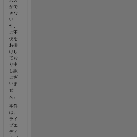
がで
きな
い
件、
ご不
便を
お掛
けし
てお
り申
し訳
ござ
いま
せ
ん。
本件
は、
ライ
ブエ
ディ