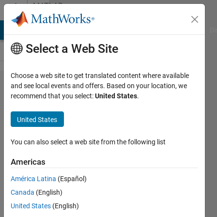
Skip to content
MATLAB
Answers
MATLAB Answers
File Exchange
Cody
AI Chat Playground
Di
Select a Web Site
Choose a web site to get translated content where available
MATLAB
and see local events and offers. Based on your location, we
recommend that you select:
United States
.
for
macos
United States
のライ
ブ スク
You can also select a web site from the following list
リプト
Americas
で日本語
América Latina
(Español)
入力で
Canada
(English)
きない
United States
(English)
のです