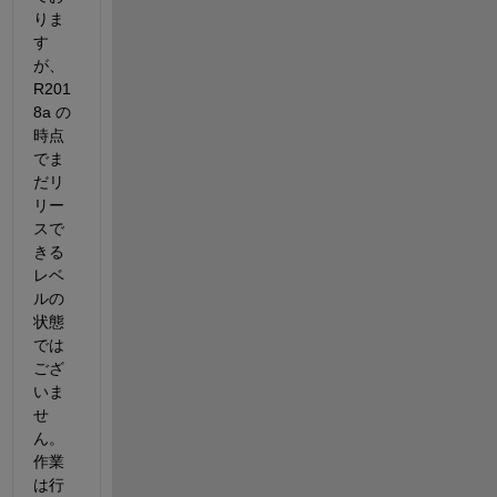
りま
す
が、
R201
8a の
時点
でま
だリ
リー
スで
きる
レベ
ルの
状態
では
ござ
いま
せ
ん。
作業
は行