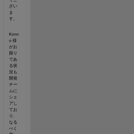
ざい
ま
す。
Konn
o 様
がお
困り
であ
る状
況も
開発
チー
ムに
シェ
アし
てお
り、
なる
べく