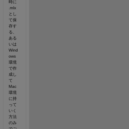
時に 
.mlx 
とし
て保
存す
る、
ある
いは 
Wind
ows 
環境
で作
成し
て 
Mac 
環境
に持
って
いく
方法
のみ
でご