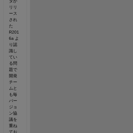
タが
リリ
ース
され
た 
R201
6a よ
り認
識し
てい
る問
題で
開発
チー
ムと
も毎
バー
ジョ
ン協
議を
重ね
てお