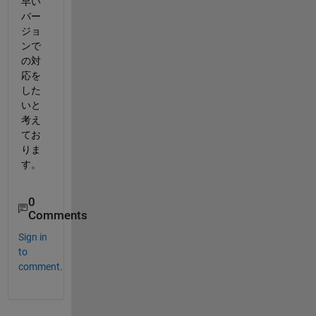
早い
バー
ジョ
ンで
の対
応を
した
いと
考え
てお
りま
す。
0
Comments
Sign in
to
comment.