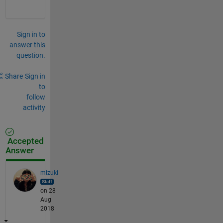
Sign in to
answer this
question.
Share
Sign in
to
follow
activity
Accepted
Answer
mizuki
on 28
Aug
2018