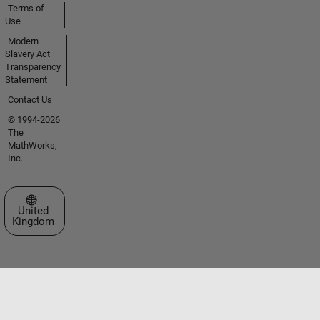
Terms of
Use
Modern
Slavery Act
Transparency
Statement
Contact Us
© 1994-2026
The
MathWorks,
Inc.
Select a Web Site
United
Kingdom