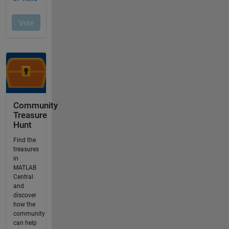
Community
Treasure
Hunt
Find the
treasures
in
MATLAB
Central
and
discover
how the
community
can help