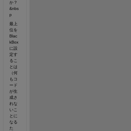
か？ 
&nbs
p
最上
位を
Blac
kBox
に設
定す
るこ
とは
（何
もコ
ード
が生
成さ
れな
いこ
とに
なる
た