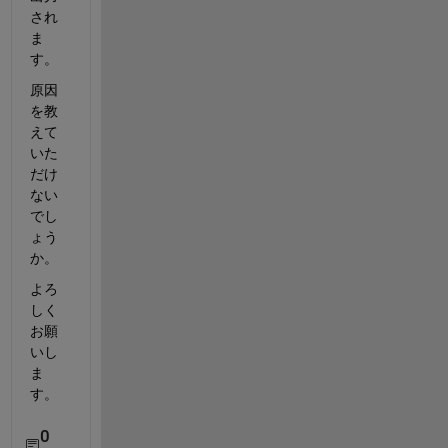
され
ま
す。
原因
を教
えて
いた
だけ
ない
でし
ょう
か。
よろ
しく
お願
いし
ま
す。
0