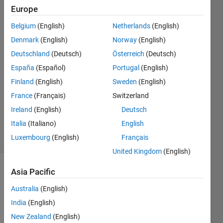
ー
Europe
Belgium
(English)
Netherlands
(English)
Hideo
Denmark
(English)
Norway
(English)
Suzuki
Deutschland
(Deutsch)
Österreich
(Deutsch)
16 May
España
(Español)
Portugal
(English)
2018
Finland
(English)
Sweden
(English)
1 Answer
Updated
France
(Français)
Switzerland
17 May
Ireland
(English)
Deutsch
2018
Italia
(Italiano)
English
8 Views
Luxembourg
(English)
Français
(30 days)
United Kingdom
(English)
Asia Pacific
Australia
(English)
India
(English)
New Zealand
(English)