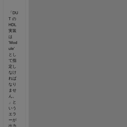
「DU
T の 
HDL 
実装
は 
'Mod
ule' 
とし
て指
定し
なけ
れば
なり
ませ
ん。
」と
いう
エラ
ーが
出力