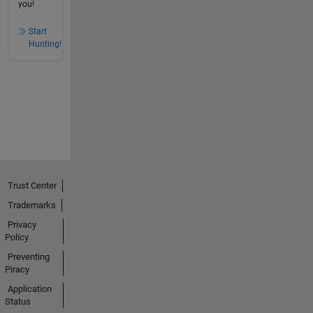
you!
Start
Hunting!
Trust Center
Trademarks
Privacy
Policy
Preventing
Piracy
Application
Status