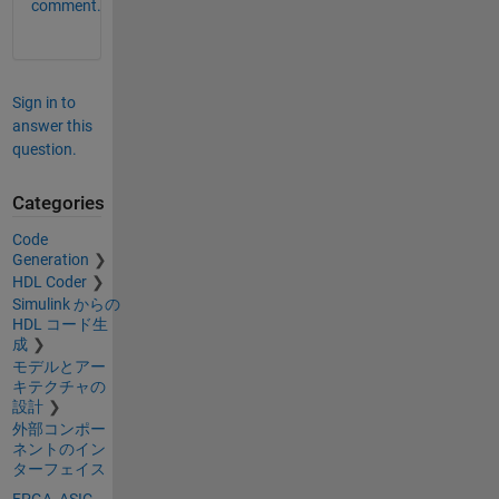
comment.
Sign in to
answer this
question.
Categories
Code
Generation
HDL Coder
Simulink からの
HDL コード生
成
モデルとアー
キテクチャの
設計
外部コンポー
ネントのイン
ターフェイス
FPGA, ASIC,