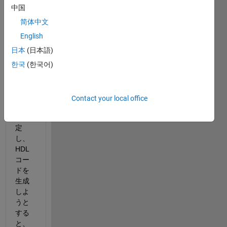
HDL
中国
ブロ
ック
简体中文
プロ
English
パテ
日本
(日本語)
ィで
Archit
한국
(한국어)
ectur
eを
Black 
Contact your local office
Box
に設
定
し、
HDL
コー
ドを
生成
しよ
うと
する
と、