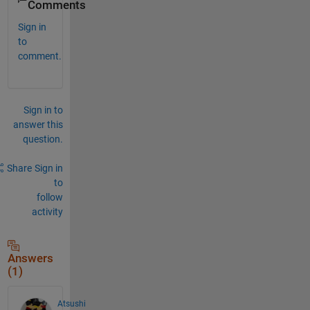
Comments
Sign in
to
comment.
Sign in to
answer this
question.
Share
Sign in
to
follow
activity
Answers
(1)
Atsushi