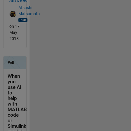
Answered:
Atsushi
Matsumoto
on 17
May
2018