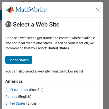
Skip to content
MATLAB
Answers
MATLAB Answers
File Exchange
Cody
AI Chat Playground
Di
Select a Web Site
Choose a web site to get translated content where available
ブラッ
and see local events and offers. Based on your location, we
recommend that you select:
United States
.
クボッ
クスの
United States
サ​ブシ
ステム
You can also select a web site from the following list
をHDL
Americas
コ​ード
América Latina
(Español)
に変換
Canada
(English)
する際
United States
(English)
のエ​ラ