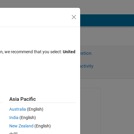
ion, we recommend that you select:
United
Sign in to answer this question.
Share
Sign in to follow activity
Asked:
Asia Pacific
태훈
Australia
(English)
on 5 Sep 2024
India
(English)
Answered:
New Zealand
(English)
Angelo Yeo