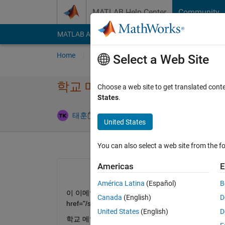
Skip to content
MATLAB Help Center
Community
MATLAB Answers
File Exchange
Cody
AI Cha
Home
Ask
Answer
Browse
MATLAB
Select a Web Site
학교 메일 사용불가
Choose a web site to get translated cont
States
.
Updated 5 Se
태훈
5 Sep 2024
1 Answer
United States
You can also select a web site from the fo
Americas
E
América Latina
(Español)
B
이 이메일 주소를 확인할 수 없습니다. 다른 이메일 
Canada
(English)
D
href="/support/contact_us/">고객 지원팀</a>
United States
(English)
D
학교 메일을 사용하려하는데 계속 위와 같은 문구가