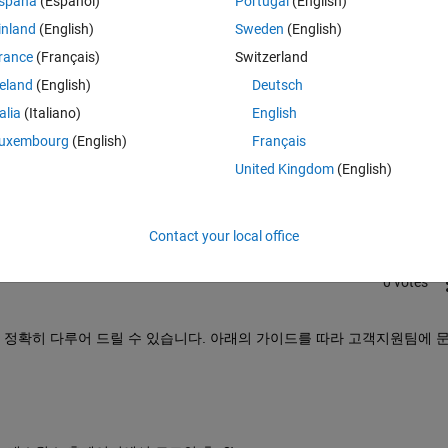
spaña
(Español)
Portugal
(English)
inland
(English)
Sweden
(English)
rance
(Français)
Switzerland
reland
(English)
Deutsch
talia
(Italiano)
English
Sign in to answer this 
uxembourg
(English)
Français
United Kingdom
(English)
Share
Sign in to follow
Contact your local office
0 votes
정확히 다루어 드릴 수 있습니다. 아래의 가이드를 따라 고객지원팀에 