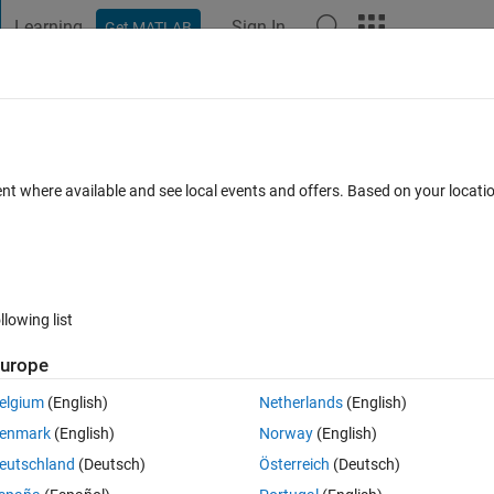
Learning
Sign In
Get MATLAB
t Playground
Discussions
Contests
Blogs
Post
More
 FAQs
More
ent where available and see local events and offers. Based on your locat
p 2024
7 Views (30 days)
llowing list
urope
0 votes
elgium
(English)
Netherlands
(English)
주소를 지정하십시오. 이 주소를 사용해야 할 경우에는 <a 
enmark
(English)
Norway
(English)
에 문의하십시오.
eutschland
(Deutsch)
Österreich
(Deutsch)
 나옵니다. 해결방법은 무엇일까요.