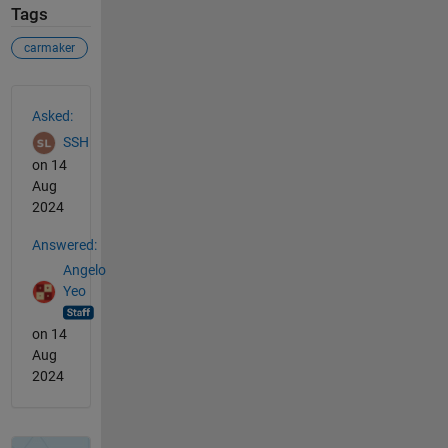
Tags
carmaker
See Also
Asked:
SSH
on 14
Aug
2024
Answered:
Angelo
Yeo
on 14
Aug
2024