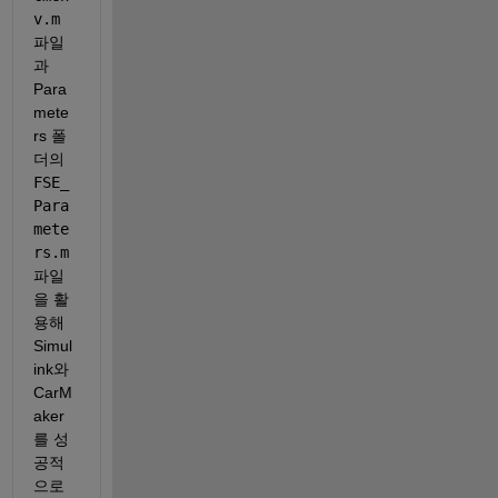
v.m
파일
과 
Para
mete
rs 폴
더의 
FSE_
Para
mete
rs.m
파일
을 활
용해 
Simul
ink와 
CarM
aker
를 성
공적
으로 