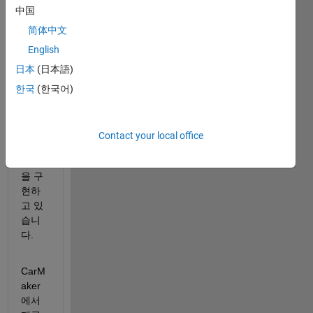
저는 
中国
Simul
ink와 
简体中文
CarM
English
aker
日本
(日本語)
를 사
용해 
한국
(한국어)
후륜 
토크 
백터
Contact your local office
링 시
스템
을 구
현하
고 있
습니
다.
CarM
aker
에서 