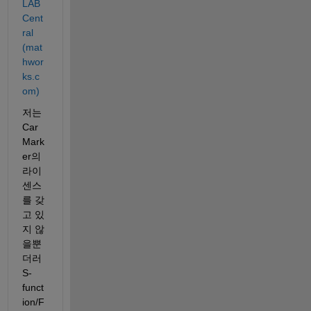
LAB 
Cent
ral 
(mat
hwor
ks.c
om)
저는 
Car
Mark
er의 
라이
센스
를 갖
고 있
지 않
을뿐
더러 
S-
funct
ion/F