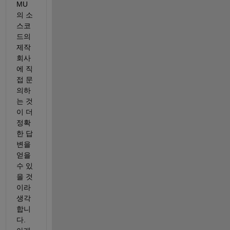
MU
의 소
스코
드의 
제작 
회사
에 직
접 문
의하
는 것
이 더 
정확
한 답
변을 
얻을 
수 있
을 것
이라 
생각
합니
다. 