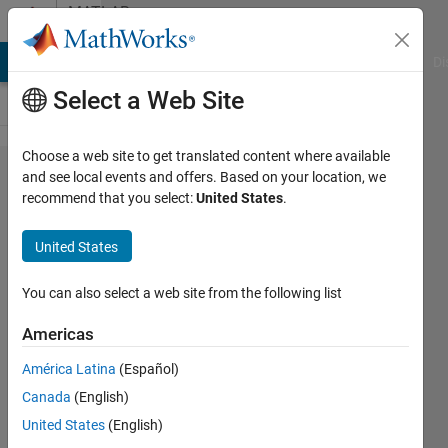
Skip to content
MATLAB
Answers
MATLAB Answers
File Exchange
Cody
AI Chat Playground
Di
Select a Web Site
Choose a web site to get translated content where available
carmaker
and see local events and offers. Based on your location, we
recommend that you select:
United States
.
를 통해 c
code 생
United States
성하고 싶
은데 에러
You can also select a web site from the following list
가 발생합
Americas
니다.
América Latina
(Español)
Canada
(English)
SSH
United States
(English)
14 Aug