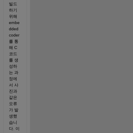
빌드
하기 
위해  
embe
dded 
coder
를 통
해 C 
코드
를 생
성하
는 과
정에
서 사
진과 
같은 
오류
가 발
생했
습니
다. 이 