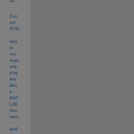
다.
Curr
ent 
RTW
-
targ
et 
not 
supp
orte
d by 
this 
bloc
k. - 
MAT
LAB 
Ans
wers 
- 
MAT