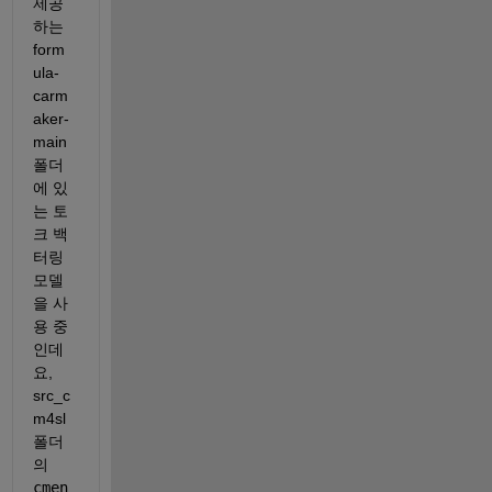
제공
하는 
form
ula-
carm
aker-
main 
폴더
에 있
는 토
크 백
터링 
모델
을 사
용 중
인데
요, 
src_c
m4sl 
폴더
의 
cmen