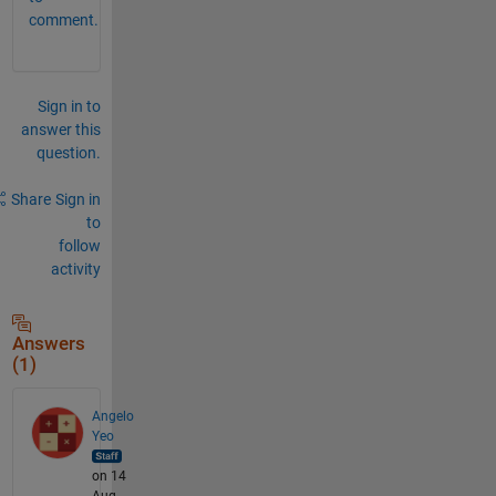
comment.
Sign in to
answer this
question.
Share
Sign in
to
follow
activity
Answers
(1)
Angelo
Yeo
on 14
Aug