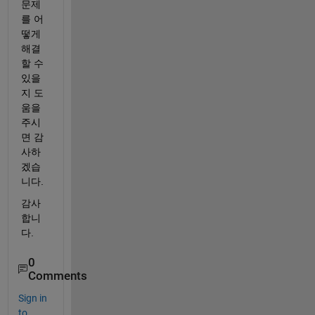
문제
를 어
떻게 
해결
할 수 
있을
지 도
움을 
주시
면 감
사하
겠습
니다.
감사
합니
다.
0
Comments
Sign in
to