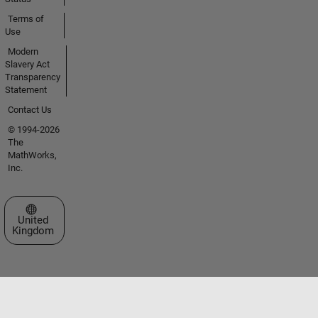
Terms of
Use
Modern
Slavery Act
Transparency
Statement
Contact Us
© 1994-2026
The
MathWorks,
Inc.
Select a Web Site
United
Kingdom