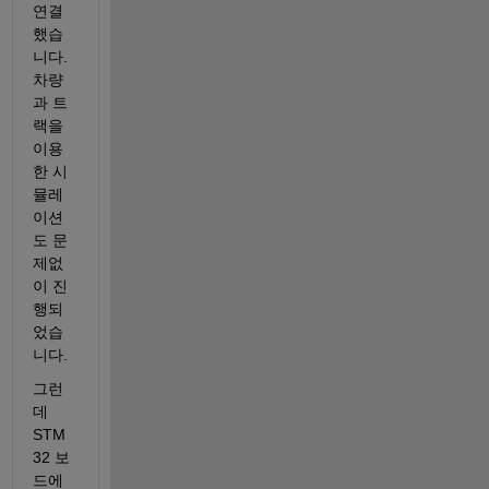
연결
했습
니다. 
차량
과 트
랙을 
이용
한 시
뮬레
이션
도 문
제없
이 진
행되
었습
니다.
그런
데 
STM
32 보
드에 