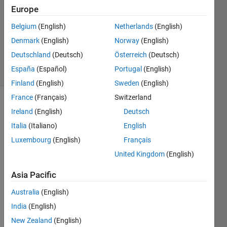
2024
Europe
1 Answer
Updated
Belgium
(English)
Netherlands
(English)
14 Aug
Denmark
(English)
Norway
(English)
2024
Deutschland
(Deutsch)
Österreich
(Deutsch)
2 Views
España
(Español)
Portugal
(English)
(30 days)
Finland
(English)
Sweden
(English)
France
(Français)
Switzerland
Ireland
(English)
Deutsch
Italia
(Italiano)
English
Luxembourg
(English)
Français
United Kingdom
(English)
Asia Pacific
안녕
Australia
(English)
하세
India
(English)
요. 
New Zealand
(English)