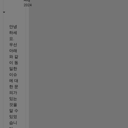
2024
안녕
하세
요. 
우선 
아래
와 같
이 동
일한 
이슈
에 대
한 문
의가 
있는 
것을 
알 수 
있었
습니