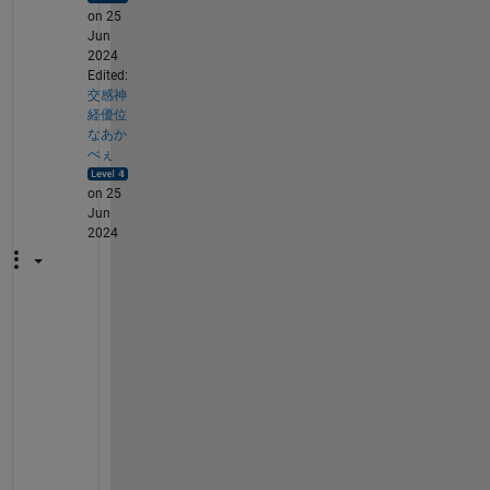
on 25
Jun
2024
Edited:
交感神
経優位
なあか
べぇ
on 25
Jun
2024
そ
の
.
d
a
t
フ
ァ