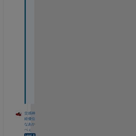
い
る
可
能
性
が
あ
る
の
で
し
ょ
う
か
。
交感神
経優位
なあか
べぇ