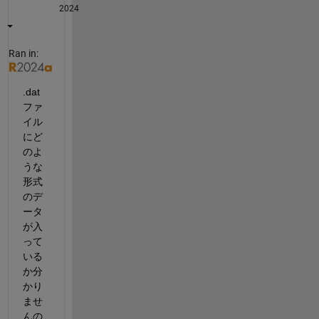
2024
Ran in:
.dat
ファ
イル
にど
のよ
うな
形式
のデ
ータ
が入
って
いる
か分
かり
ませ
んの