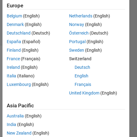
2024
Europe
1 Answer
Updated
Belgium
(English)
Netherlands
(English)
25 Jun 2024
Denmark
(English)
Norway
(English)
67 Views
Deutschland
(Deutsch)
Österreich
(Deutsch)
(30 days)
España
(Español)
Portugal
(English)
Finland
(English)
Sweden
(English)
France
(Français)
Switzerland
Ireland
(English)
Deutsch
Italia
(Italiano)
English
Luxembourg
(English)
Français
どの
United Kingdom
(English)
よう
なデ
Asia Pacific
ータ
が何
Australia
(English)
バイ
India
(English)
ト以
New Zealand
(English)
内で