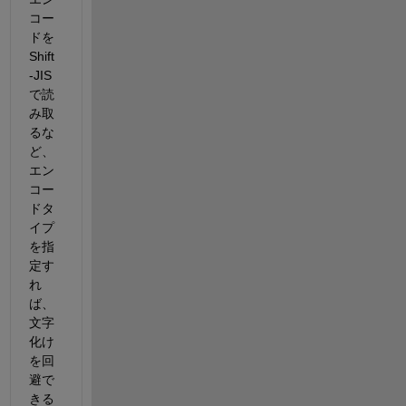
コー
ドを
Shift
-JIS
で読
み取
るな
ど、
エン
コー
ドタ
イプ
を指
定す
れ
ば、
文字
化け
を回
避で
きる