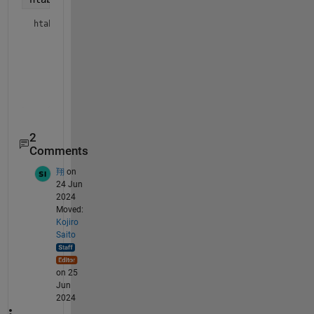
htable = 
3x1 table
       □□□Ú□¼   

    ________

    {'□e□X□g' }

    {'Test'}

2
Comments
翔
on
24 Jun
2024
Moved:
Kojiro
Saito
on 25
Jun
2024