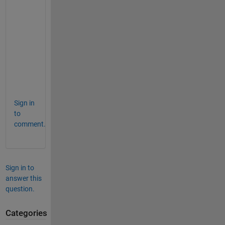
で
は
と
思
い
ま
す
。
Sign in
to
comment.
Sign in to
answer this
question.
Categories