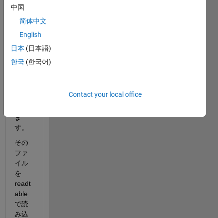
入っ
中国
てい
简体中文
るの
English
かが
分か
日本
(日本語)
って
한국
(한국어)
いる
datフ
ァイ
Contact your local office
ルが
あり
ま
す。
その
ファ
イル
を
readt
able
で読
み込