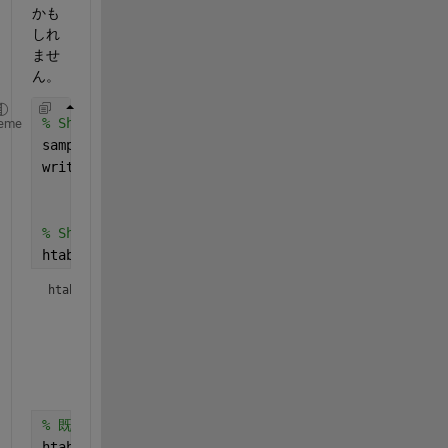
かも
しれ
ませ
ん。
% Shift-JISでサンプルファイル作成
eme
sample = table([
"テスト"
; 
"Test"
; 
"日本語"
],
'Variabl
writetable(sample,
'sample.dat'
,
"Encoding"
,
"Shift-J
% Shift-JISでファイル読み取り
htable = readtable(
'sample.dat'
, 
'Encoding'
, 
'Shif
htable = 
3x1 table
      項目名  

    _________

    {'テスト'}

    {'Test' }

% 既定の設定でファイル読み取り
htable = readtable(
'sample.dat'
, 
'VariableNamingRu