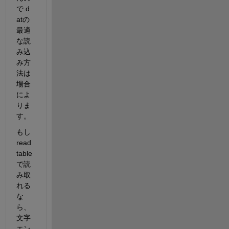
で.d
atの
最適
な読
み込
み方
法は
場合
によ
りま
す。
もし
read
table
で読
み取
れる
な
ら、
文字
エン