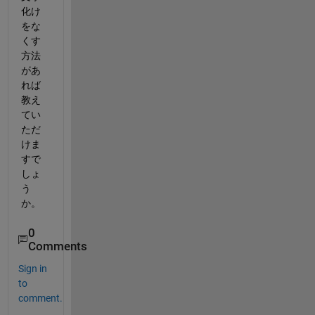
化け
をな
くす
方法
があ
れば
教え
てい
ただ
けま
すで
しょ
う
か。
0
Comments
Sign in
to
comment.