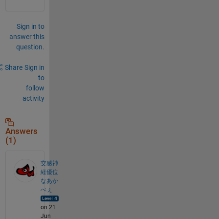
Sign in to
answer this
question.
Share
Sign in
to
follow
activity
Answers
(1)
交感神
経優位
なあか
べぇ
on 21
Jun