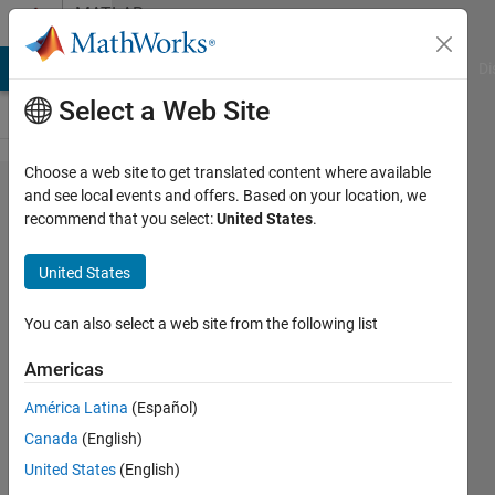
Skip to content
MATLAB
Answers
MATLAB Answers
File Exchange
Cody
AI Chat Playground
Di
Select a Web Site
Choose a web site to get translated content where available
datフ
and see local events and offers. Based on your location, we
recommend that you select:
United States
.
ァイル
を読み
United States
込んで
も文字
You can also select a web site from the following list
化けが
Americas
生じる
América Latina
(Español)
Canada
(English)
翔
United States
(English)
21 Jun