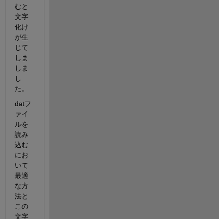
むと
文字
化け
が生
じて
しま
しま
し
た。
datフ
ァイ
ルを
読み
込む
にお
いて
最適
な方
法と
この
文字