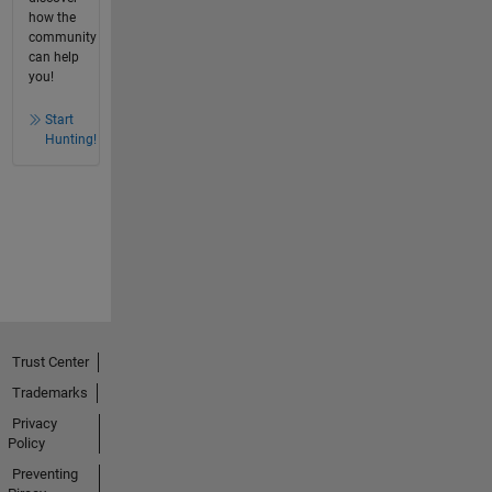
how the
community
can help
you!
Start
Hunting!
Trust Center
Trademarks
Privacy
Policy
Preventing