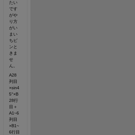
たい
です
がや
り方
がい
まい
ちピ
ンと
きま
せ
ん。
A28
列目
×sin4
5°×B
28行
目＋
A1~6
列目
×B1~
6行目