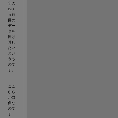
字の
Bの
ｎ行
目の
デー
タを
掛け
算し
たい
とい
うも
ので
す。
ここ
から
が面
倒な
ので
す