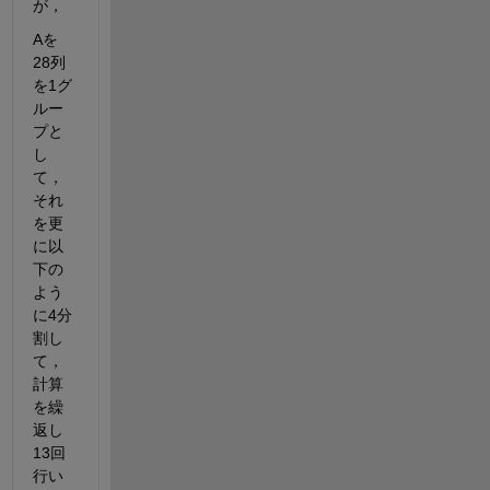
が，
Aを
28列
を1グ
ルー
プと
し
て，
それ
を更
に以
下の
よう
に4分
割し
て，
計算
を繰
返し
13回
行い