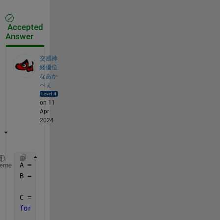
Accepted
Answer
交感神
経優位
なあか
べぇ
on 11
Apr
2024
A = rand(3000, 364);
heme
B = rand(364, 1);
C = zeros(3000, 52);
for 
i = 1 : 4 : 13
    j = (i - 1) * 28;