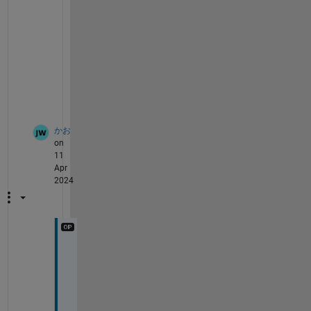
M
A
T
L
A
B
.
かお
on
11
Apr
2024
こ
の
計
算
の