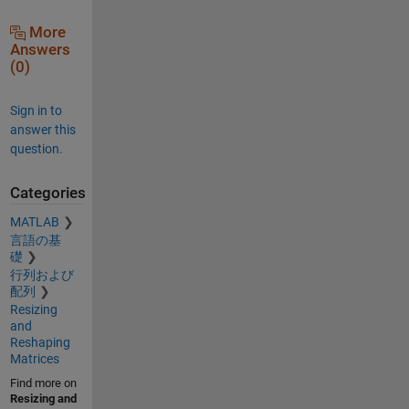
More
Answers
(0)
Sign in to
answer this
question.
Categories
MATLAB
言語の基
礎
行列および
配列
Resizing
and
Reshaping
Matrices
Find more on
Resizing and