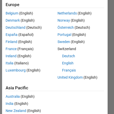
Updated
Europe
14 Apr 2024
Belgium
(English)
Netherlands
(English)
11 Views
(30 days)
Denmark
(English)
Norway
(English)
Deutschland
(Deutsch)
Österreich
(Deutsch)
España
(Español)
Portugal
(English)
Finland
(English)
Sweden
(English)
France
(Français)
Switzerland
Ireland
(English)
Deutsch
Italia
(Italiano)
English
行列
A（3
Luxembourg
(English)
Français
000
United Kingdom
(English)
行
364
Asia Pacific
列
）
と行
Australia
(English)
列
India
(English)
B（
3
New Zealand
(English)
64行