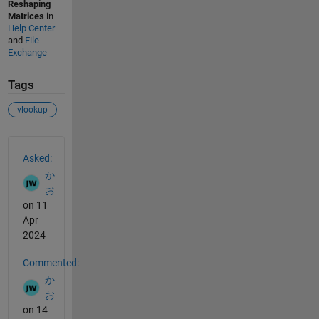
Reshaping
Matrices
in
Help Center
and
File
Exchange
Tags
vlookup
See Also
Asked:
か
お
on 11
Apr
2024
Commented:
か
お
on 14