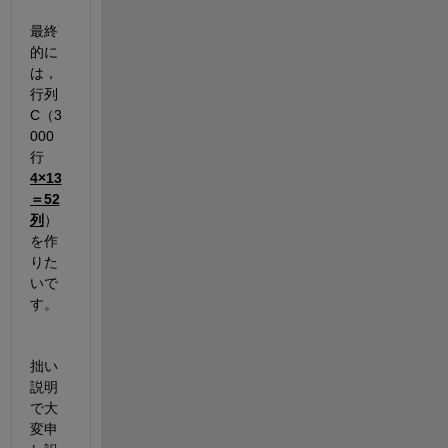
最終
的に
は，
行列
C（3
000
行
4×13
＝52
列
）
を作
りた
いで
す。
拙い
説明
で大
変申