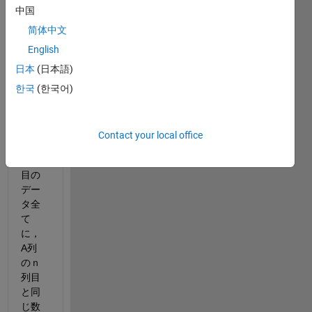
1列）
中国
があ
简体中文
りま
English
す。
28×1
日本
(日本語)
3=36
한국
(한국어)
4
基本
は，
Contact your local office
Aの
ｎ列
目の
デー
タ全
て
に，
A列
のｎ
列目
と同
じ数