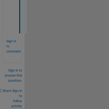
し
ま
し
た
。
Sign in
to
comment.
Sign in to
answer this
question.
Share
Sign in
to
follow
activity