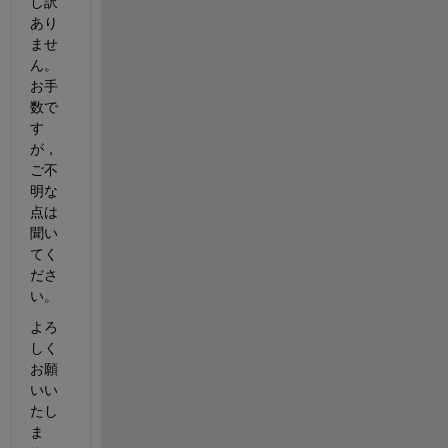
し訳
あり
ませ
ん。
お手
数で
す
が，
ご不
明な
点は
聞い
てく
ださ
い。
よろ
しく
お願
いい
たし
ま