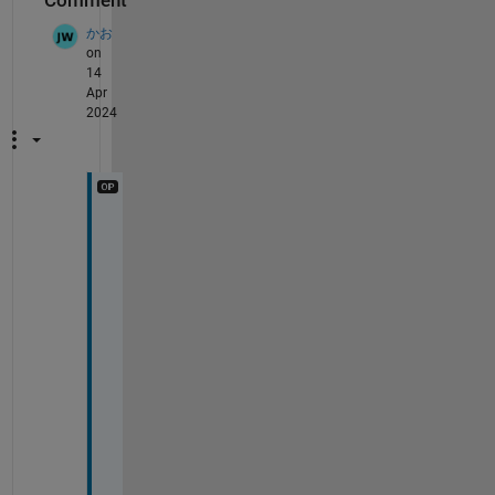
Comment
かお
on
14
Apr
2024
な
る
ほ
ど
。
参
考
に
な
り
ま
し