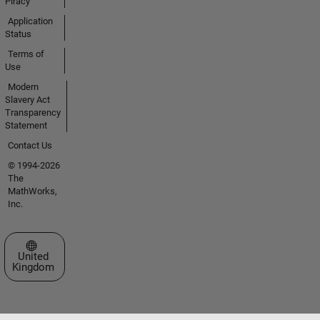
Piracy
Application
Status
Terms of
Use
Modern
Slavery Act
Transparency
Statement
Contact Us
© 1994-2026
The
MathWorks,
Inc.
Select a Web Site
United
Kingdom