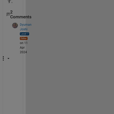
す。
2
Comments
Dyuman
Joshi
on 11
Apr
2024
H
o
w 
i
s 
y
o
u