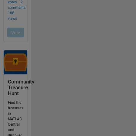
Community
Treasure
Hunt
Find the
treasures
in
MATLAB
Central
and
discover