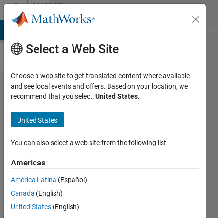
Skip to content
MATLAB
Answers
MATLAB Answers
File Exchange
Cody
AI Chat Playground
Di
Select a Web Site
Choose a web site to get translated content where available
vlookup
and see local events and offers. Based on your location, we
recommend that you select:
United States
.
みたい
な掛け
United States
算
You can also select a web site from the following list
かお
Americas
11 Apr
2024
América Latina
(Español)
1 Answer
Canada
(English)
Answer
United States
(English)
Accepted