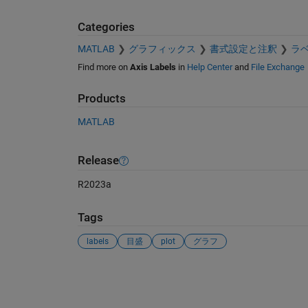
Categories
MATLAB
グラフィックス
書式設定と注釈
ラ
Find more on
Axis Labels
in
Help Center
and
File Exchange
Products
MATLAB
Release
R2023a
Tags
labels
目盛
plot
グラフ
See Also