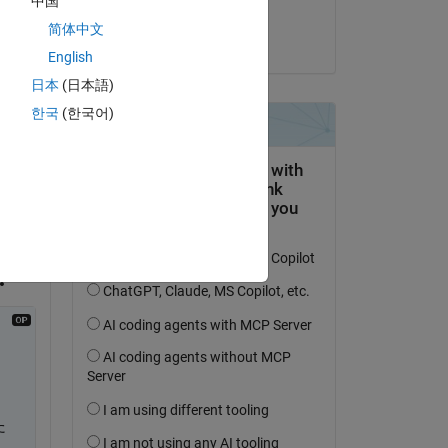
中国
K_S_
简体中文
on 30 Jan 2024
English
日本
(日本語)
한국
(한국어)
た