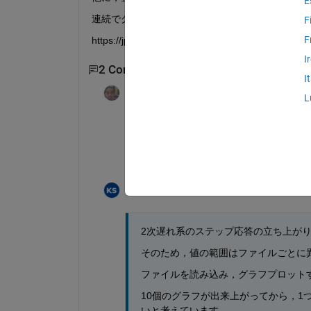
E
連続でグラフプロットするため，自動で調整する
F
F
https://jp.mathworks.com/matlabcentral/answers/
I
2 Comments
I
Dyuman Joshi
on 29 Jan 2024
L
You can change the ticks and tick labels.
It would be better if you could share more
output.
K_S_
on 30 Jan 2024
2次遅れ系のステップ応答の立ち上がり
そのため，値の範囲はファイルごとに
ファイルを読み込み，グラフプロットす
10個のグラフが出来上がってから，1つず
いと考えています。