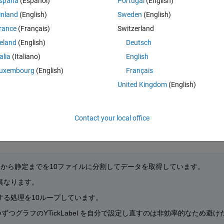
spaña
(Español)
Portugal
(English)
機能が欲しい次第ですが，下記は直接使えないですよね？。
inland
(English)
Sweden
(English)
rance
(Français)
Switzerland
2047477-y
reland
(English)
Deutsch
talia
(Italiano)
English
uxembourg
(English)
Français
United Kingdom
(English)
 information as to what you are working with and what is the expected 
Contact your local office
から静定までを10ファイルに分割してデータを取得しています。
異なります。
る処理を10ループしています。
つグラフのYTickLabel を自分で設定し直すのは非効率的なため避け