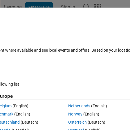
Learning
Sign In
Get MATLAB
t Playground
Discussions
Contests
Blogs
Post
More
 FAQs
More
lsを使わ​ずに整数部の​表示桁​数を指定
ent where available and see local events and offers. Based on your locat
 Jan 2024
14 Views (30 days)
llowing list
urope
elgium
(English)
Netherlands
(English)
0 votes
enmark
(English)
Norway
(English)
ではなかったので質問します。
eutschland
(Deutsch)
Österreich
(Deutsch)
いるものを言うと，指数表示を止める)方法はありますでしょうか。