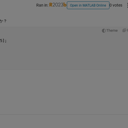
Ran in:
0 votes
Open in MATLAB Online
すか？
Theme
5];