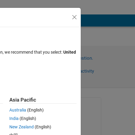
する
ion, we recommend that you select:
United
Sign in to answer this question.
Share
Sign in to follow activity
Asia Pacific
Asked:
Australia
(English)
K_S_
India
(English)
on 29 Jan 2024
New Zealand
(English)
Commented: