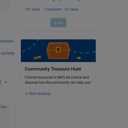
question.
 activity
Community Treasure Hunt
Find the treasures in MATLAB Central and
discover how the community can help you!
Start Hunting!
Copy