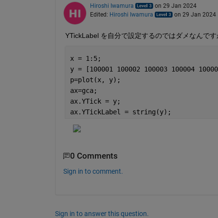
Hiroshi Iwamura
on 29 Jan 2024
Edited:
Hiroshi Iwamura
on 29 Jan 2024
YTickLabel を自分で設定するのではダメなんで
x = 1:5;
y = [100001 100002 100003 100004 10000
p=plot(x, y);
ax=gca;
ax.YTick = y;
ax.YTickLabel = string(y);
0 Comments
Sign in to comment.
Sign in to answer this question.