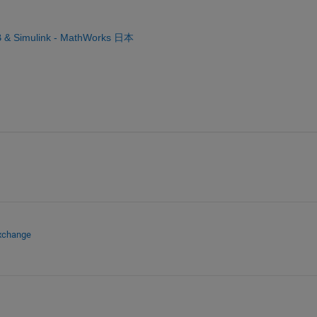
imulink - MathWorks 日本
Exchange