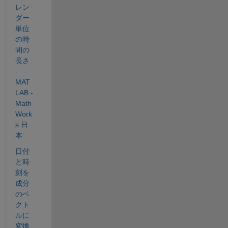
レン
ダー
単位
の時
間の
長さ 
- 
MAT
LAB - 
Math
Work
s 日
本
日付
と時
刻を
成分
のベ
クト
ルに
変換 