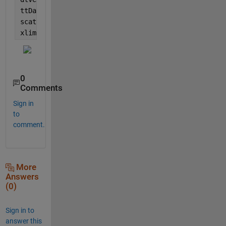
24-May-0706
     12 

ttData.dtData = datetime(dtvec); 
% 再度 datetime 
24-May-0327
      3 

scatter(ttData.dtData,ttData.Data);
24-May-1927
xlim([datetime(2000,4,1,0,0,0),datetime(2000,6,30,0
0
Comments
Sign in
to
comment.
More
Answers
(0)
Sign in to
answer this