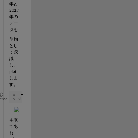
年と
2017
年の
デー
タを
別物
とし
て認
識
し、
plot
しま
す。
plot(ttData.dtData,ttData.Data)
heme
本来
であ
れ