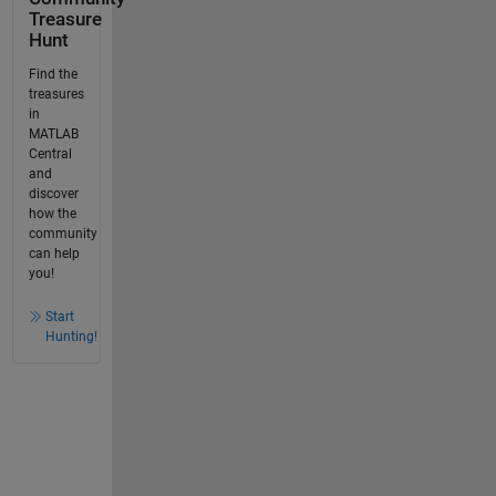
Treasure
Hunt
Find the
treasures
in
MATLAB
Central
and
discover
how the
community
can help
you!
Start
Hunting!