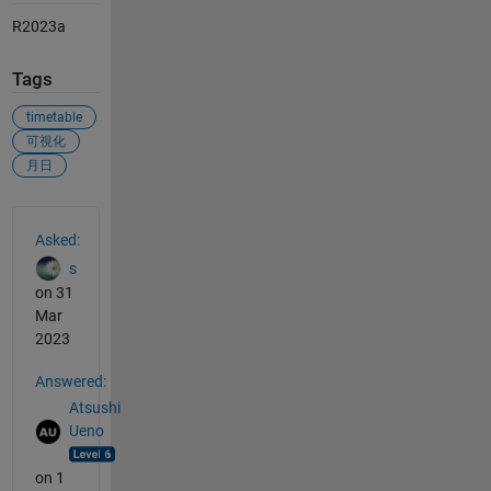
R2023a
Tags
timetable
可視化
月日
See Also
Asked:
s
on 31
Mar
2023
Answered:
Atsushi
Ueno
on 1