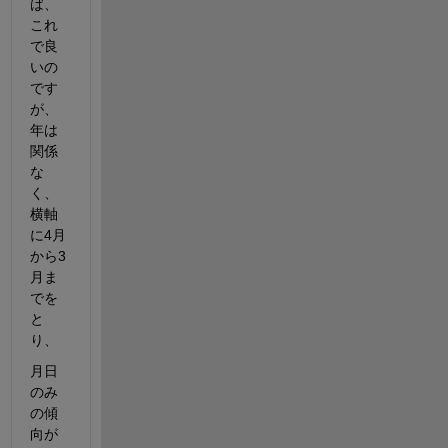
ば、
これ
で良
いの
です
が、
年は
関係
な
く、
横軸
に4月
から3
月ま
でを
と
り、
月日
のみ
の傾
向が