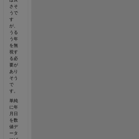
さそ
うで
す
が、
うる
う年
を無
視す
る必
要が
あり
そう
で
す。
単純
に年
月日
を数
値デ
ータ