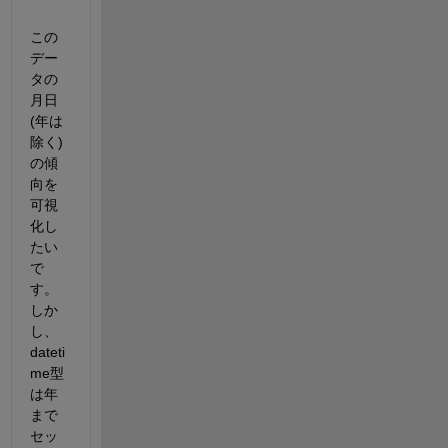
24-May-2017
この
デー
タの
月日
(年は
除く)
の傾
向を
可視
化し
たい
で
す。
しか
し、
dateti
me型
は年
まで
セッ