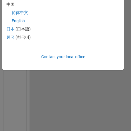
e
中国
t
a
简体中文
b
English
l
日本
(日本語)
e
型
한국
(한국어)
の
デ
ー
Contact your local office
タ
で
時
系
列
に
年
月
日
の
d
a