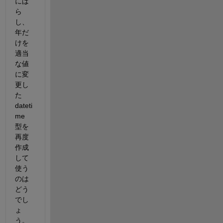
にば
ら
し、
年だ
けを
適当
な値
に変
更し
た 
dateti
me 
型を
再度
作成
して
使う
のは
どう
でし
ょ
う。