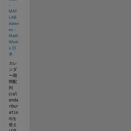
- 
MAT
LAB 
datev
ec - 
Math
Work
s 日
本
カレ
ンダ
ー期
間配
列
(
cal
enda
rDur
atio
n
)を
使え
ば良