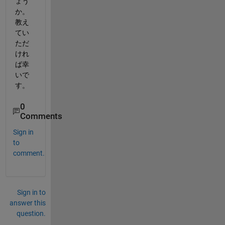
ょう
か。
教え
てい
ただ
けれ
ば幸
いで
す。
0
Comments
Sign in
to
comment.
Sign in to
answer this
question.