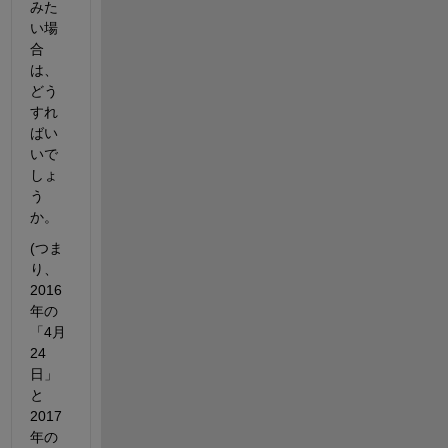
みた
い場
合
は、
どう
すれ
ばい
いで
しょ
う
か。
(つま
り、
2016
年の
「4月
24
日」
と
2017
年の