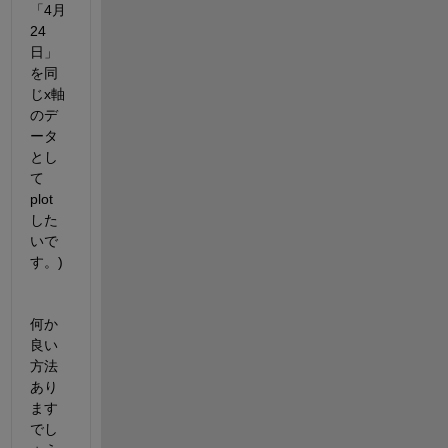
「4月
24
日」
を同
じx軸
のデ
ータ
とし
て
plot
した
いで
す。)
何か
良い
方法
あり
ます
でし