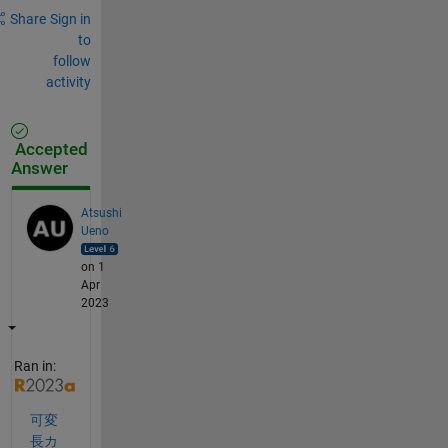
Share
Sign in
to
follow
activity
Accepted
Answer
Atsushi
Ueno
on 1
Apr
2023
Ran in:
可変
長カ