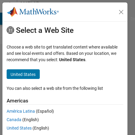
Skip to content
MATLAB
Answers
MATLAB Answers
File Exchange
Cody
AI Chat Playground
Di
Select a Web Site
Choose a web site to get translated content where available
timetable
and see local events and offers. Based on your location, we
recommend that you select:
United States
.
型​のデー
タで年を
United States
除く、​月
日のみの
You can also select a web site from the following list
傾向を可
Americas
視​化する
América Latina
(Español)
方法
Canada
(English)
United States
(English)
s