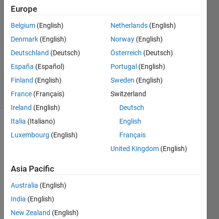
31 Mar
Europe
2023
Belgium
(English)
Netherlands
(English)
1 Answer
Denmark
(English)
Norway
(English)
Answer
Accepted
Deutschland
(Deutsch)
Österreich
(Deutsch)
Updated
España
(Español)
Portugal
(English)
1 Apr 2023
Finland
(English)
Sweden
(English)
10 Views
France
(Français)
Switzerland
(30 days)
Ireland
(English)
Deutsch
Italia
(Italiano)
English
Luxembourg
(English)
Français
United Kingdom
(English)
Asia Pacific
Ran in:
Australia
(English)
t
i
India
(English)
m
New Zealand
(English)