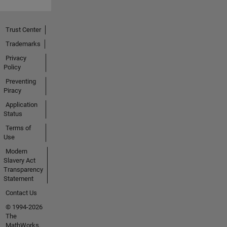
Trust Center
Trademarks
Privacy
Policy
Preventing
Piracy
Application
Status
Terms of
Use
Modern
Slavery Act
Transparency
Statement
Contact Us
© 1994-2026
The
MathWorks,