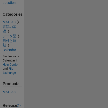
question.
Categories
MATLAB
言語の基
礎
データ型
日付と時
刻
Calendar
Find more on
Calendar
in
Help Center
and
File
Exchange
Products
MATLAB
Release