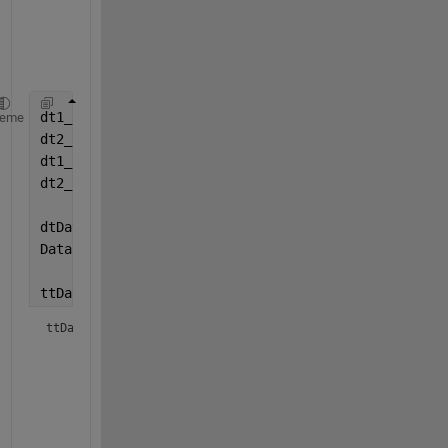
し
ま
す
。
dt1_2016 = datetime(
"2016-04-24"
); data1 =2;
heme
dt2_2016 = datetime(
"2016-05-24"
); data2 =6;
dt1_2017 = datetime(
"2017-04-24"
); data3 =1;
dt2_2017 = datetime(
"2017-05-24"
); data4 =12;
dtData = [dt1_2016 dt2_2016 dt1_2017 dt2_2017]';
Data = [data1 data2 data3 data4]';
ttData = table2timetable(table(dtData,Data))
ttData = 
4×1 timetable
dtData
Data
___________
____
24-Apr-2016
      2 

24-May-2016
      6 

24-Apr-2017
      1 
