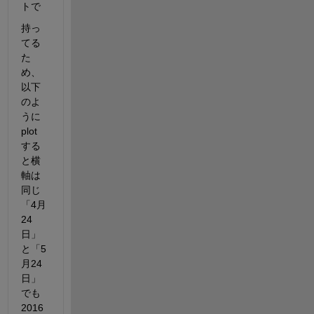
トで
持っ
てる
た
め、
以下
のよ
うに
plot
する
と横
軸は
同じ
「4月
24
日」
と「5
月24
日」
でも
2016