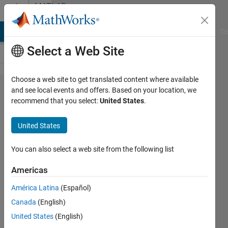
Skip to content
MATLAB
Answers
MATLAB Answers
File Exchange
Cody
AI Chat Playground
Di
Select a Web Site
Choose a web site to get translated content where available
HSV変
and see local events and offers. Based on your location, we
recommend that you select:
United States
.
換した
画像か​
United States
ら特定
の色の
You can also select a web site from the following list
ピクセ
Americas
ル​数を
América Latina
(Español)
数えた
Canada
(English)
い
United States
(English)