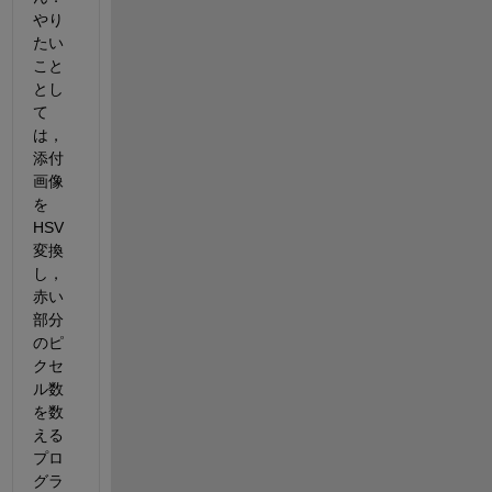
やり
たい
こと
とし
て
は，
添付
画像
を
HSV
変換
し，
赤い
部分
のピ
クセ
ル数
を数
える
プロ
グラ