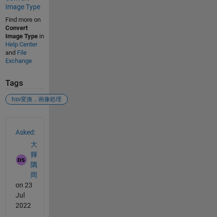
Image Type
Find more on
Convert
Image Type
in
Help Center
and
File
Exchange
Tags
hsv変換，画像処理
See Also
Asked:
大
輝
隅
岡
on 23
Jul
2022