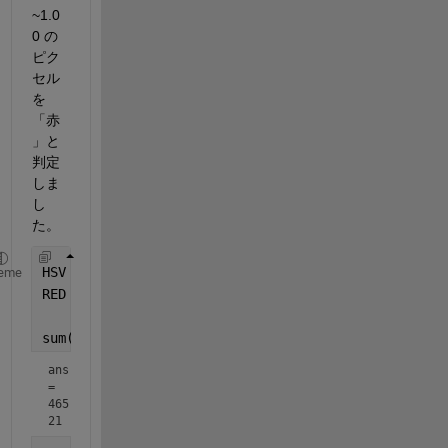
~1.0
0 の
ピク
セル
を
「赤
」と
判定
しま
し
た。
HSV = rgb2hsv(imread(
'image.png'
));
eme
RED = (HSV(:,:,1) <= 0.02) 
...
    | (HSV(:,:,1) >= 0.98);
sum(RED,
'all'
) 
% 赤い部分のピクセル数
ans 
= 
465
21