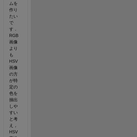
ムを
作り
たい
で
す．
RGB
画像
より
も
HSV
画像
の方
が特
定の
色を
抽出
しや
すい
と考
え，
HSV