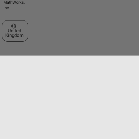
MathWorks,
Inc.
Select a Web Site
United
Kingdom