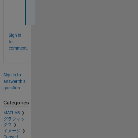
し
た
．
Sign in
to
comment.
Sign in to
answer this
question.
Categories
MATLAB
グラフィッ
クス
イメージ
Convert