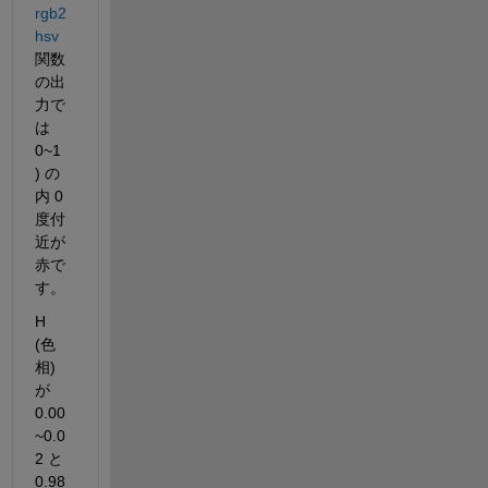
rgb2
hsv
関数
の出
力で
は 
0~1 
) の
内 0 
度付
近が
赤で
す。
H 
(色
相) 
が 
0.00
~0.0
2 と 
0.98