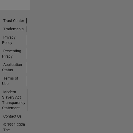
Trust Center
Trademarks
Privacy
Policy
Preventing
Piracy
Application
Status
Terms of
Use
Modern
Slavery Act
Transparency
Statement
Contact Us
© 1994-2026
The