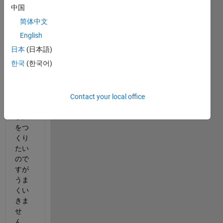
色を
中国
抽出
简体中文
し
て，
English
その
日本
(日本語)
ピク
한국
(한국어)
セル
数を
数え
るプ
Contact your local office
ログ
ラム
をつ
くり
たい
ので
すが
うま
くい
きま
せ
ん．