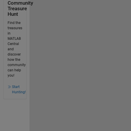
Community
Treasure
Hunt
Find the
treasures
in
MATLAB
Central
and
discover
how the
community
can help
you!
Start
Hunting!