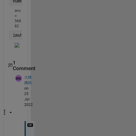
numel(HSV(:,:,1)) 
% 画像のピクセル数
ans 
= 
568
82
imshow(~RED) 
% 黒い部分が赤色、白い部分が赤色以外。若干
1
Comment
大輝
隅岡
on
25
Jul
2022
丁