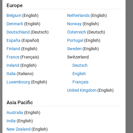
Europe
大輝 隅
岡
Belgium
(English)
Netherlands
(English)
23 Jul
Denmark
(English)
Norway
(English)
2022
1 Answer
Deutschland
(Deutsch)
Österreich
(Deutsch)
Updated
España
(Español)
Portugal
(English)
25 Jul 2022
Finland
(English)
Sweden
(English)
3 Views
France
(Français)
Switzerland
(30 days)
Ireland
(English)
Deutsch
Italia
(Italiano)
English
Luxembourg
(English)
Français
United Kingdom
(English)
Asia Pacific
画像
Australia
(English)
中か
India
(English)
ら特
定の
New Zealand
(English)