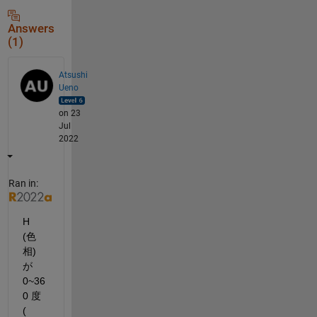
Answers
(1)
Atsushi
Ueno
on 23
Jul
2022
Ran in:
H 
(色
相) 
が 
0~36
0 度 
( 