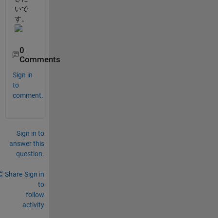
いで
す。
0
Comments
Sign in
to
comment.
Sign in to
answer this
question.
Share
Sign in
to
follow
activity