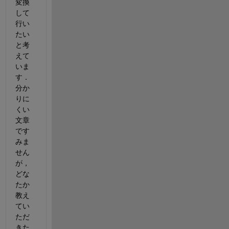
変換
して
行い
たい
と考
えて
いま
す．
分か
りに
くい
文章
です
みま
せん
が，
どな
たか
教え
てい
ただ
きた