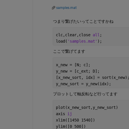
samples.mat
つまり繋げたいってことですかね
clc,clear,close 
all
;
load(
'samples.mat'
);
ここで繋げてます
x_new = [N; c];
y_new = [c_ext; D];
[x_new_sort, idx] = sort(x_new)
y_new_sort = y_new(idx);
プロットして軸反転など行ってます
plot(x_new_sort,y_new_sort)
axis 
ij
xlim([1450 1540])
ylim([0 500])