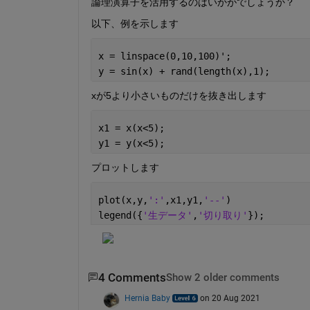
論理演算子を活用するのはいかがでしょうか？
以下、例を示します
x = linspace(0,10,100)';
y = sin(x) + rand(length(x),1);
xが5より小さいものだけを抜き出します
x1 = x(x<5);
y1 = y(x<5); 
プロットします
plot(x,y,
':'
,x1,y1,
'--'
)
legend({
'生データ'
,
'切り取り'
});
4 Comments
Show 2 older comments
Hernia Baby
on 20 Aug 2021