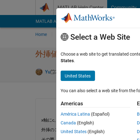
Skip to content
MATLAB Help Center
Community
MATLAB Answers
File Exchange
Cody
AI Cha
Home
Ask
Answer
Browse
MATLAB
Select a Web Site
外挿値の取得について
Choose a web site to get translated cont
States
.
Answer Accep
Yu
20 Aug 2021
1 Answer
United States
You can also select a web site from the fo
Americas
E
América Latina
(Español)
B
x軸にc, y軸にDをプロットし（実線）、y軸の
Canada
(English)
D
外挿のコードは以下の通りです。
United States
(English)
D
その際、以下のプロット図の点線のxy数値を取得