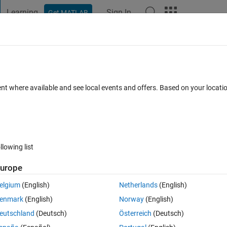
Learning
Sign In
Get MATLAB
t Playground
Discussions
Contests
Blogs
Post
More
 FAQs
More
ent where available and see local events and offers. Based on your locat
ted
Updated 20 Aug 2021
5 Views (30 days)
llowing list
Show older c
urope
0 votes
Open in MATLAB Online
elgium
(English)
Netherlands
(English)
データがない部分を外挿でプロットしました（点線）。
enmark
(English)
Norway
(English)
eutschland
(Deutsch)
Österreich
(Deutsch)
したいのですが、どうすればよいでしょうか？