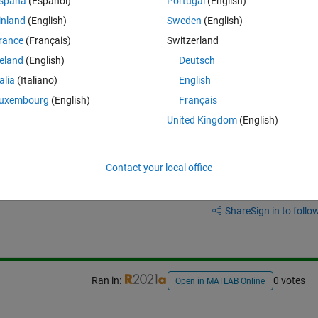
spaña
(Español)
Portugal
(English)
inland
(English)
Sweden
(English)
Theme
rance
(Français)
Switzerland
trap'
)
reland
(English)
Deutsch
talia
(Italiano)
English
uxembourg
(English)
Français
United Kingdom
(English)
Contact your local office
Sign in to answer this 
Share
Sign in to follow
Ran in:
0 votes
Open in MATLAB Online