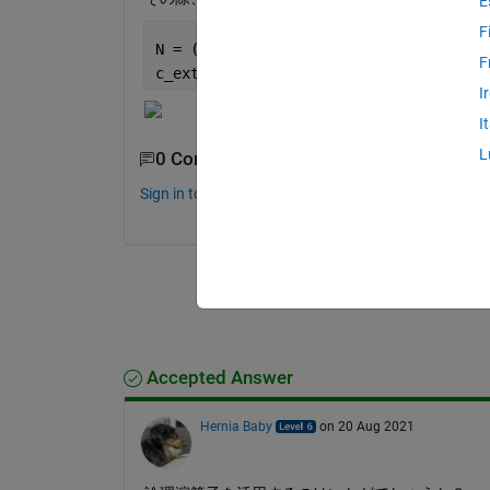
E
F
N = (linspace(1450,1460,100))';
F
c_ext = interp1(c, D, N, 
'spline'
, 
'ex
I
I
L
0 Comments
Sign in to comment.
Accepted Answer
Hernia Baby
on 20 Aug 2021