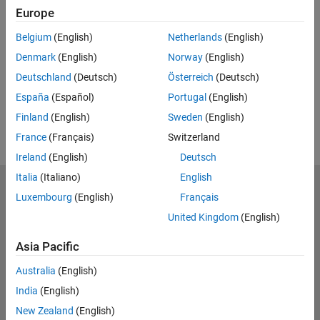
ビデオに関するご意見・ご感想
Europe
UP NEXT:
Belgium
(English)
Netherlands
(English)
再
Denmark
(English)
Norway
(English)
RELATED VIDEOS:
Deutschland
(Deutsch)
Österreich
(Deutsch)
関連ビデオをもっと見る
España
(Español)
Portugal
(English)
Finland
(English)
Sweden
(English)
生
France
(Français)
Switzerland
Ireland
(English)
Deutsch
Italia
(Italiano)
English
MathWorks
Luxembourg
(English)
Français
Accelerating the pace of engineering and science
United Kingdom
(English)
Explore Products
Asia Pacific
Try or Buy
Australia
(English)
India
(English)
Learn to Use
New Zealand
(English)