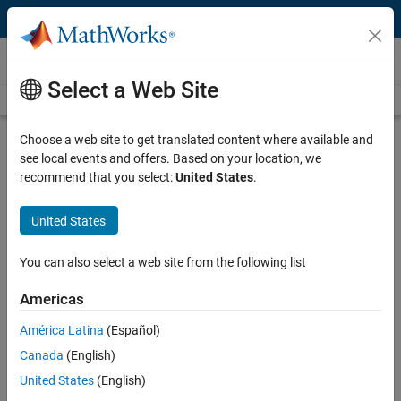
Skip to content
ビデオ
Select a Web Site
ビデオ ホーム
検索
ビ
ビ
3:18
Choose a web site to get translated content where available and
see local events and offers. Based on your location, we
説明
recommend that you select:
United States
.
デ
産業技術総合研究所がスマートグ
United States
リッド技術開発の統合プラットフ
ォームを構築
You can also select a web site from the following list
オ
Americas
録画: 2016 年 10 月 19 日
América Latina
(Español)
Canada
(English)
関連リソース
を
United States
(English)