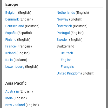
Europe
Belgium
(English)
Netherlands
(English)
Trust Center
Trademarks
Privacy Policy
Preventing Piracy
Denmark
(English)
Norway
(English)
Application Status
Modern Slavery Act Transparency Statement
Deutschland
(Deutsch)
Österreich
(Deutsch)
Contact Us
España
(Español)
Portugal
(English)
© 1994-2026 The MathWorks, Inc.
Finland
(English)
Sweden
(English)
France
(Français)
Switzerland
Select a Web Site
United Kingdom
Ireland
(English)
Deutsch
Italia
(Italiano)
English
Luxembourg
(English)
Français
United Kingdom
(English)
Asia Pacific
Australia
(English)
India
(English)
New Zealand
(English)