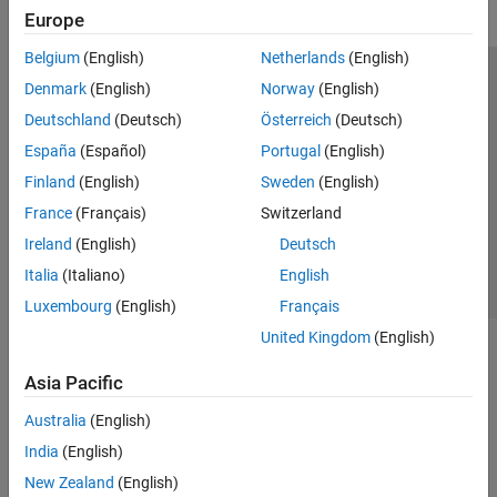
Europe
Belgium
(English)
Netherlands
(English)
Trust Center
Trademarks
Privacy Policy
Preventing Piracy
Denmark
(English)
Norway
(English)
Application Status
Modern Slavery Act Transparency Statement
Deutschland
(Deutsch)
Österreich
(Deutsch)
Contact Us
España
(Español)
Portugal
(English)
© 1994-2026 The MathWorks, Inc.
Finland
(English)
Sweden
(English)
France
(Français)
Switzerland
Select a Web Site
United Kingdom
Ireland
(English)
Deutsch
Italia
(Italiano)
English
Luxembourg
(English)
Français
United Kingdom
(English)
Asia Pacific
Australia
(English)
India
(English)
New Zealand
(English)