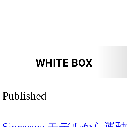
Published
Simscape モデルか