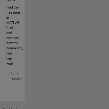
Find the
treasures
in
MATLAB
Central
and
discover
how the
community
can
help
you!
Start
Hunting!