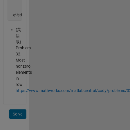
       2 7 0 0 0

       0 6 9 3 3 ]

 が与えられたとき、出力 r は 4 を返します。
(英
語
版)
Problem
32.
Most
nonzero
elements
in
row
https://www.mathworks.com/matlabcentral/cody/problems/3
Solve