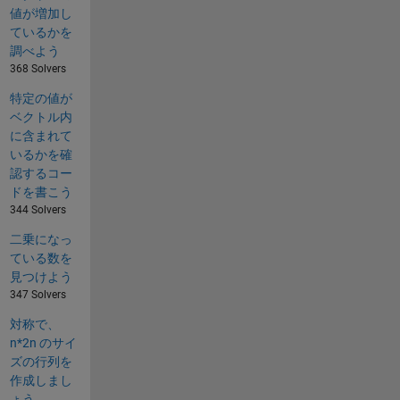
値が増加し
ているかを
調べよう
368 Solvers
特定の値が
ベクトル内
に含まれて
いるかを確
認するコー
ドを書こう
344 Solvers
二乗になっ
ている数を
見つけよう
347 Solvers
対称で、
n*2n のサイ
ズの行列を
作成しまし
ょう