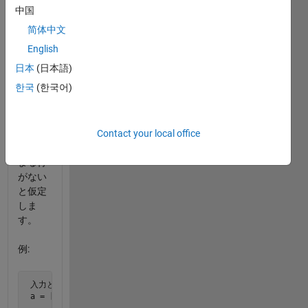
作成し
中国
ましょ
简体中文
う。こ
のと
English
き、行
日本
(日本語)
列 a に
한국
(한국어)
は一つ
だけし
かこの
Contact your local office
条件に
当ては
まる行
がない
と仮定
しま
す。
例:
 入力として、行列  

 a = [ 1 2 0 0 0

       0 0 5 0 0 
