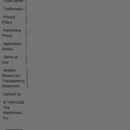
Trust Center
Trademarks
Privacy
Policy
Preventing
Piracy
Application
Status
Terms of
Use
Modern
Slavery Act
Transparency
Statement
Contact Us
© 1994-2026
The
MathWorks,
Inc.