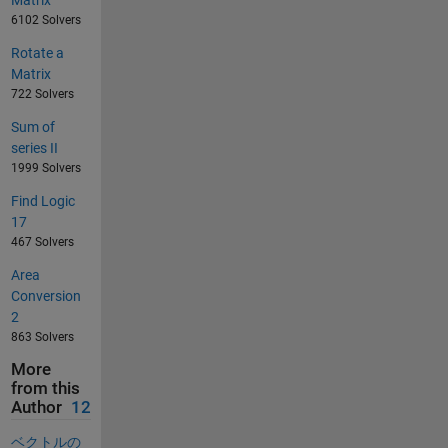
Matrix
6102 Solvers
Rotate a
Matrix
722 Solvers
Sum of
series II
1999 Solvers
Find Logic
17
467 Solvers
Area
Conversion
2
863 Solvers
More
from this
Author
12
ベクトルの