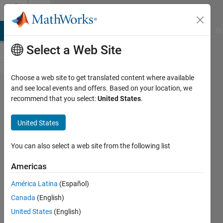
Skip to content
Cody
MATLAB Answers
File Exchange
Cody
AI Chat Playground
Di
Select a Web Site
Choose a web site to get translated content where available
Problem
and see local events and offers. Based on your location, we
recommend that you select:
United States
.
44408.
ゼロで
United States
ない要
素が一
You can also select a web site from the following list
番多い
Americas
行を探
América Latina
(Español)
そう
Canada
(English)
United States
(English)
mizuki