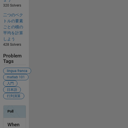
320 Solvers
二つのベク
トルの要素
ごとの積の
平均を計算
しよう
428 Solvers
Problem
Tags
lingua franca
matlab 101
入門
日本語
行列演算