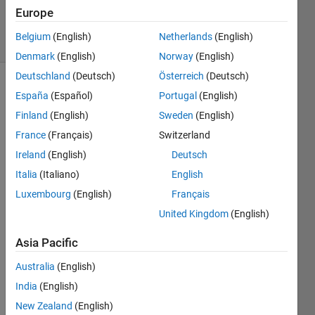
347
Europe
solvers
Belgium
(English)
Netherlands
(English)
7 likes
Denmark
(English)
Norway
(English)
Deutschland
(Deutsch)
Österreich
(Deutsch)
España
(Español)
Portugal
(English)
行列 a
Finland
(English)
Sweden
(English)
が与え
France
(Français)
Switzerland
られた
Ireland
(English)
Deutsch
とき、
行列 a
Italia
(Italiano)
English
の中で
Luxembourg
(English)
Français
一番ゼ
United Kingdom
(English)
ロの要
素が少
Asia Pacific
ない行
のイン
Australia
(English)
デクス r
India
(English)
を返す
関数を
New Zealand
(English)