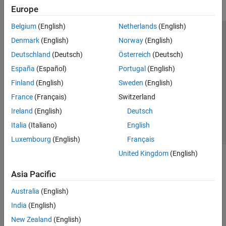
Europe
Belgium
(English)
Netherlands
(English)
Trust Center
Trademarks
Privacy Policy
Preventing Piracy
Denmark
(English)
Norway
(English)
Application Status
Modern Slavery Act Transparency Statement
Deutschland
(Deutsch)
Österreich
(Deutsch)
Contact Us
España
(Español)
Portugal
(English)
© 1994-2026 The MathWorks, Inc.
Finland
(English)
Sweden
(English)
France
(Français)
Switzerland
Select a Web Site
United Kingdom
Ireland
(English)
Deutsch
Italia
(Italiano)
English
Luxembourg
(English)
Français
United Kingdom
(English)
Asia Pacific
Australia
(English)
India
(English)
New Zealand
(English)