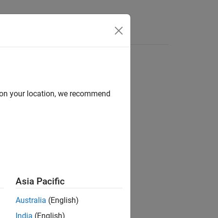
Answers
d on your location, we recommend
ion?
Asia Pacific
Australia
(English)
India
(English)