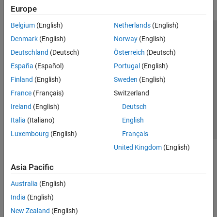
Europe
Belgium
(English)
Netherlands
(English)
Trust Center
Trademarks
Privacy Policy
Preventing Piracy
Denmark
(English)
Norway
(English)
Application Status
Modern Slavery Act Transparency Statement
Deutschland
(Deutsch)
Österreich
(Deutsch)
Contact Us
España
(Español)
Portugal
(English)
© 1994-2026 The MathWorks, Inc.
Finland
(English)
Sweden
(English)
France
(Français)
Switzerland
Select a Web Site
United Kingdom
Ireland
(English)
Deutsch
Italia
(Italiano)
English
Luxembourg
(English)
Français
United Kingdom
(English)
Asia Pacific
Australia
(English)
India
(English)
New Zealand
(English)