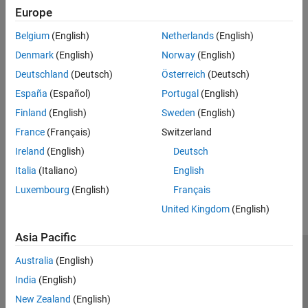
expand all
Europe
Belgium
(English)
Netherlands
(English)
Type
Denmark
(English)
Norway
(English)
Syntaxes
Deutschland
(Deutsch)
Österreich
(Deutsch)
España
(Español)
Portugal
(English)
Version History
Finland
(English)
Sweden
(English)
France
(Français)
Switzerland
Introduced in R2026a
Ireland
(English)
Deutsch
How useful was this information?
Italia
(Italiano)
English
Luxembourg
(English)
Français
United Kingdom
(English)
Asia Pacific
Trust Center
Trademarks
Privacy Policy
Preventing Piracy
Australia
(English)
Application Status
Modern Slavery Act Transparency Statement
India
(English)
Contact Us
New Zealand
(English)